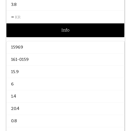
3.8
–
KR
Info
15969
161-0159
15.9
6
1.4
20.4
0.8