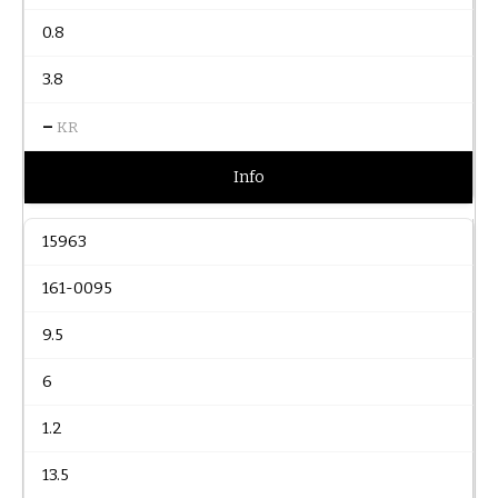
0.8
3.8
–
KR
Info
15963
161-0095
9.5
6
1.2
13.5