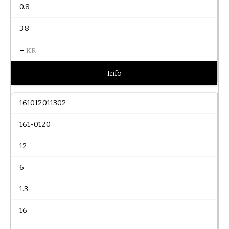
0.8
3.8
–
KR
Info
161012011302
161-0120
12
6
1.3
16