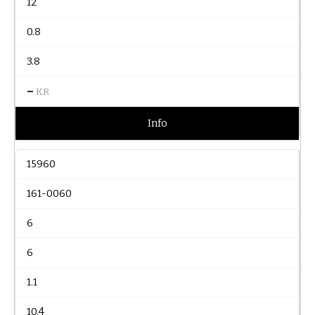
12
0.8
3.8
–
KR
Info
15960
161-0060
6
6
1.1
10.4