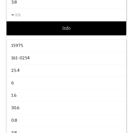
3.8
–
KR
Info
15975
161-0254
25.4
6
1.6
30.6
0.8
3.8