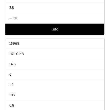
3.8
–
KR
Info
15968
161-0143
14.6
6
1.4
18.7
0.8