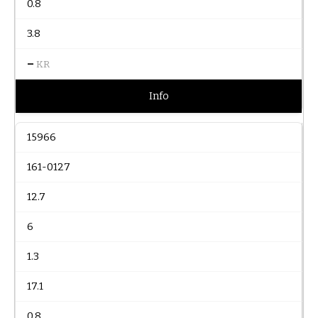
0.8
3.8
–
KR
Info
15966
161-0127
12.7
6
1.3
17.1
0.8