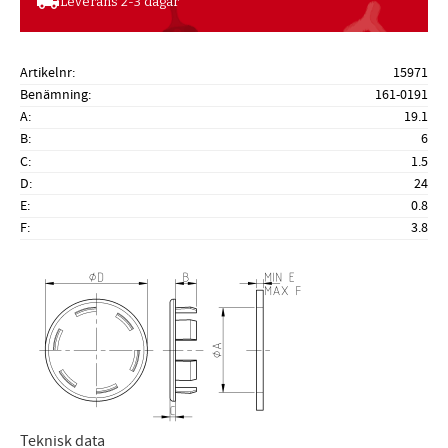
local_shipping
Leverans 2-3 dagar
Artikelnr
15971
Benämning
161-0191
A
19.1
B
6
C
1.5
D
24
E
0.8
F
3.8
Teknisk data