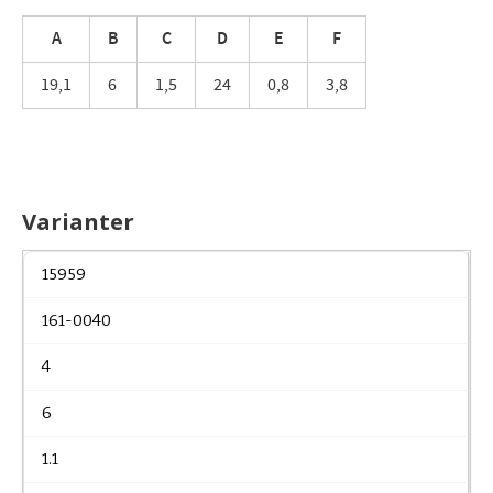
A
B
C
D
E
F
19,1
6
1,5
24
0,8
3,8
Varianter
15959
161-0040
4
6
1.1