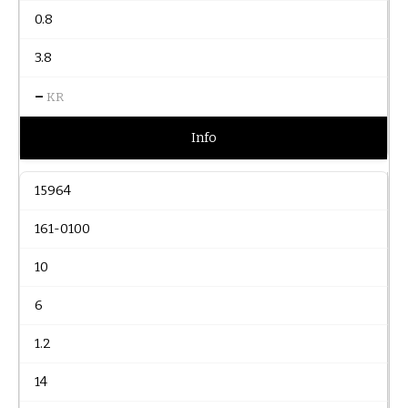
0.8
3.8
–
KR
Info
15964
161-0100
10
6
1.2
14