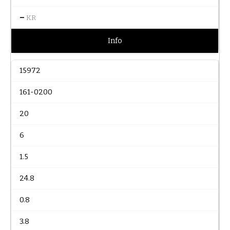
–
KR
Info
15972
161-0200
20
6
1.5
24.8
0.8
3.8