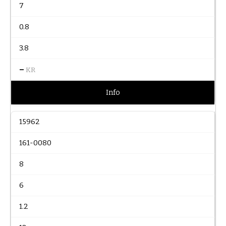
7
0.8
3.8
–
KR
Info
15962
161-0080
8
6
1.2