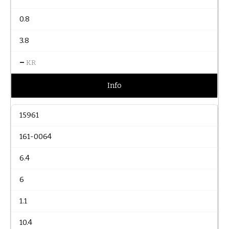
0.8
3.8
–
KR
Info
15961
161-0064
6.4
6
1.1
10.4