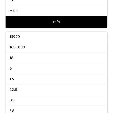
–
KR
Info
15970
161-0180
18
6
1.5
22.8
0.8
3.8