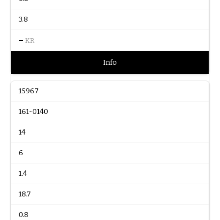
3.8
–
KR
Info
15967
161-0140
14
6
1.4
18.7
0.8