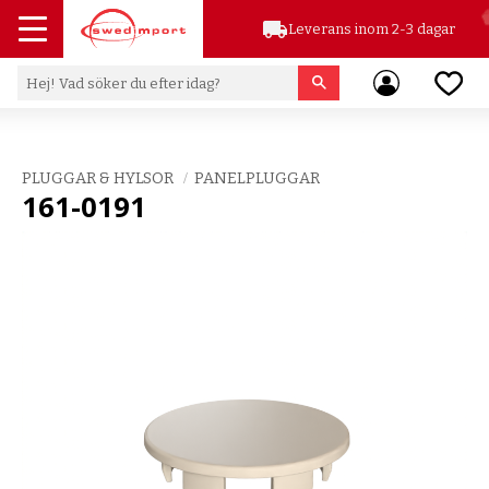
local_shipping
Leverans inom 2-3 dagar
Meny
Favor
PLUGGAR & HYLSOR
PANELPLUGGAR
161-0191