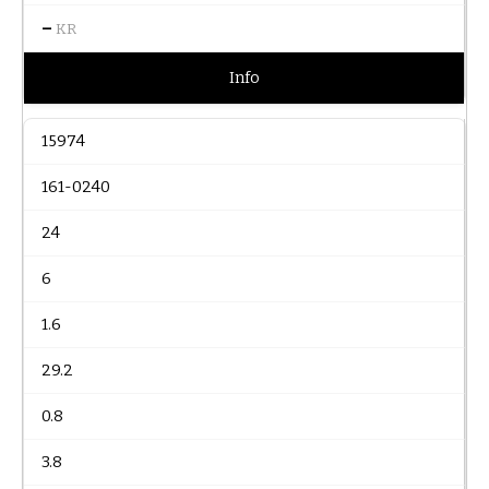
–
KR
Info
15974
161-0240
24
6
1.6
29.2
0.8
3.8