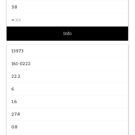
3.8
–
KR
Info
15973
161-0222
22.2
6
1.6
27.4
0.8