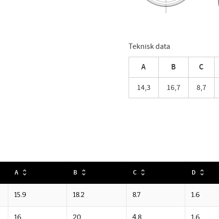
Teknisk data
A
B
C
14,3
16,7
8,7
A
B
C
D
15.9
18.2
8.7
1.6
16
20
4.8
1.6