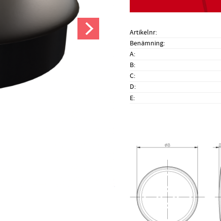
Artikelnr
Benämning
A
B
C
D
E