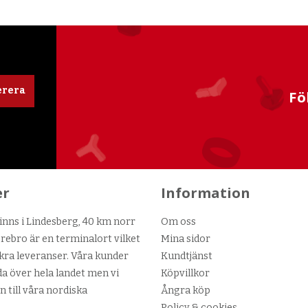
rera
Fö
er
Information
nns i Lindesberg, 40 km norr
Om oss
ebro är en terminalort vilket
Mina sidor
kra leveranser. Våra kunder
Kundtjänst
da över hela landet men vi
Köpvillkor
n till våra nordiska
Ångra köp
Policy & cookies