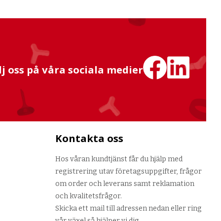
lj oss på våra sociala medier
Kontakta oss
Hos våran kundtjänst får du hjälp med
registrering utav företagsuppgifter, frågor
om order och leverans samt reklamation
och kvalitetsfrågor.
Skicka ett mail till adressen nedan eller ring
vår växel så hjälper vi dig.