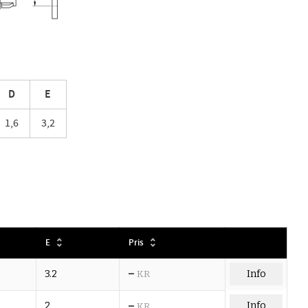
D
E
1,6
3,2
E
Pris
–
3.2
KR
Info
–
2
Info
KR