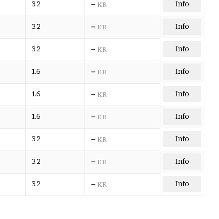
–
3.2
Info
KR
–
3.2
Info
KR
–
3.2
Info
KR
–
1.6
Info
KR
–
1.6
Info
KR
–
1.6
Info
KR
–
3.2
Info
KR
–
3.2
Info
KR
–
3.2
Info
KR