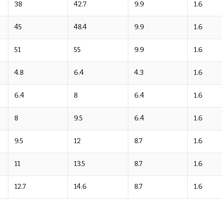
38
42.7
9.9
1.6
45
48.4
9.9
1.6
51
55
9.9
1.6
4.8
6.4
4.3
1.6
6.4
8
6.4
1.6
8
9.5
6.4
1.6
9.5
12
8.7
1.6
11
13.5
8.7
1.6
12.7
14.6
8.7
1.6