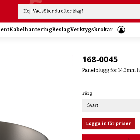
ment
Kabelhantering
Beslag
Verktygskrokar
168-0045
Panelplugg för 14,3mm h
Färg
Logga in för priser