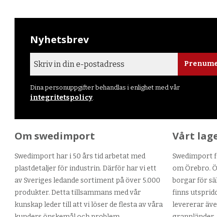
Nyhetsbrev
Prenume
Dina personuppgifter behandlas i enlighet med vår
integritetspolicy
.
Om swedimport
Vårt lag
Swedimport har i 50 års tid arbetat med
Swedimport fi
plastdetaljer för industrin. Därför har vi ett
om Örebro. Ör
av Sveriges ledande sortiment på över 5.000
borgar för sä
produkter. Detta tillsammans med vår
finns utsprid
kunskap leder till att vi löser de flesta av våra
levererar äve
kunders önskemål och problem.
grannländer.