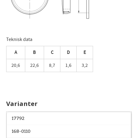
Teknisk data
A
B
C
D
E
20,6
22,6
8,7
1,6
3,2
Varianter
17792
168-0110