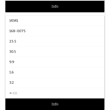
Info
14341
168-0075
25.5
30.5
9.9
1.6
3.2
–
KR
Info