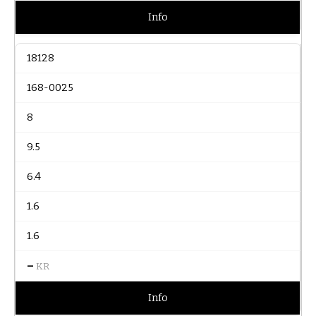
Info
18128
168-0025
8
9.5
6.4
1.6
1.6
–
KR
Info