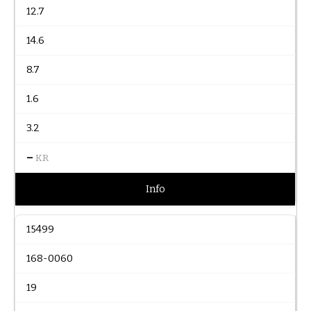
12.7
14.6
8.7
1.6
3.2
–
KR
Info
15499
168-0060
19