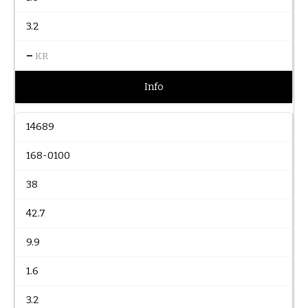
3.2
–
KR
Info
14689
168-0100
38
42.7
9.9
1.6
3.2