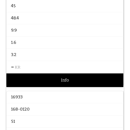
45
48.4
9.9
1.6
3.2
–
KR
Info
16933
168-0120
51