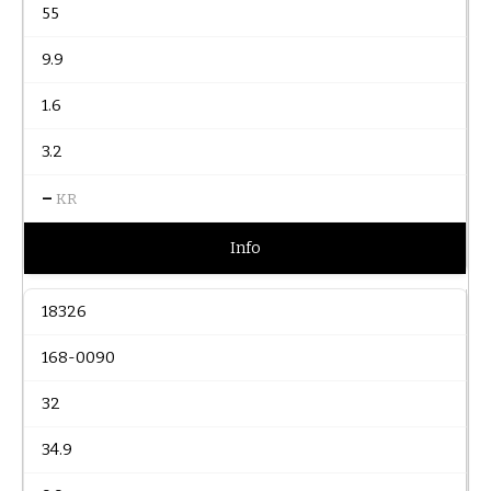
55
9.9
1.6
3.2
–
KR
Info
18326
168-0090
32
34.9