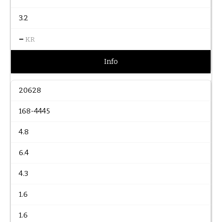
3.2
–
KR
Info
20628
168-4445
4.8
6.4
4.3
1.6
1.6