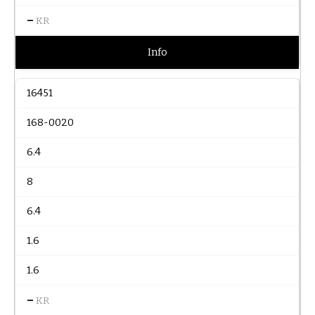
–
KR
Info
16451
168-0020
6.4
8
6.4
1.6
1.6
–
KR