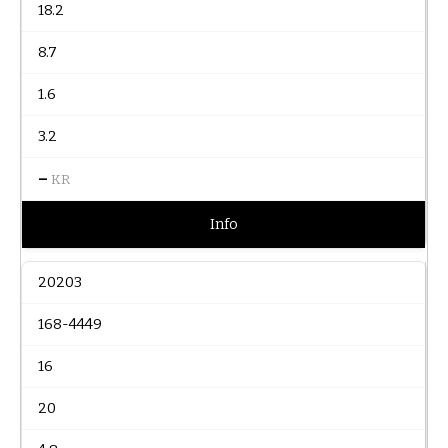
18.2
8.7
1.6
3.2
–
KR
Info
20203
168-4449
16
20