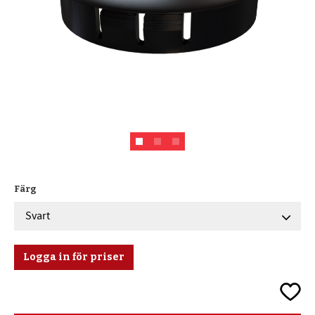
Färg
Logga in för priser
Lägg ti