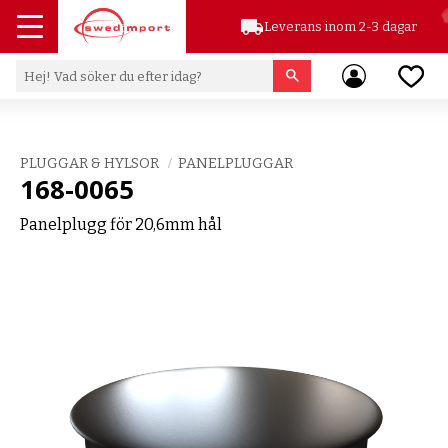
local_shipping
Leverans inom 2-3 dagar
Meny
Favor
PLUGGAR & HYLSOR
PANELPLUGGAR
168-0065
Panelplugg för 20,6mm hål