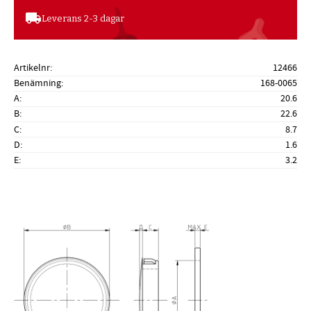
local_shipping
Leverans 2-3 dagar
Artikelnr
12466
Benämning
168-0065
A
20.6
B
22.6
C
8.7
D
1.6
E
3.2