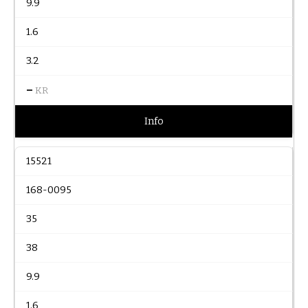
9.9
1.6
3.2
–
KR
Info
15521
168-0095
35
38
9.9
1.6