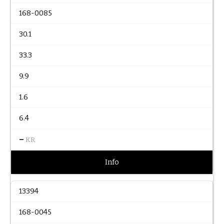
168-0085
30.1
33.3
9.9
1.6
6.4
–
KR
Info
13394
168-0045