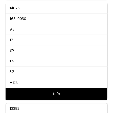
14025
168-0030
9.5
12
8.7
1.6
3.2
–
KR
Info
13393