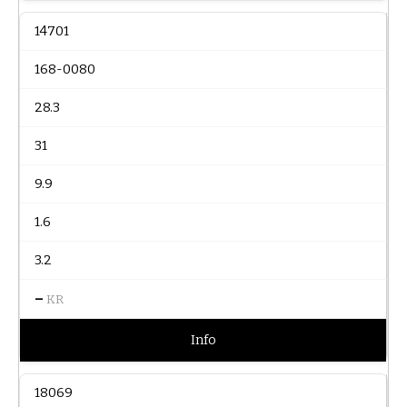
14701
168-0080
28.3
31
9.9
1.6
3.2
–
KR
Info
18069