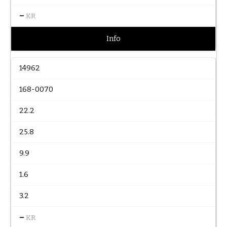
–
KR
Info
14962
168-0070
22.2
25.8
9.9
1.6
3.2
–
KR