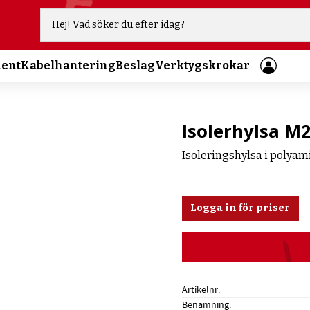
ment
Kabelhantering
Beslag
Verktygskrokar
Isolerhylsa M
Isoleringshylsa i polyam
Logga in för priser
Artikelnr
Benämning