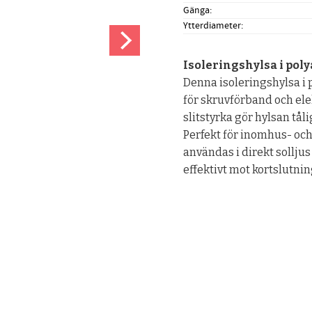
Gänga
Ytterdiameter
Isoleringshylsa i pol
Denna isoleringshylsa i 
för skruvförband och el
slitstyrka gör hylsan tå
Perfekt för inomhus- oc
användas i direkt sollju
effektivt mot kortslutni