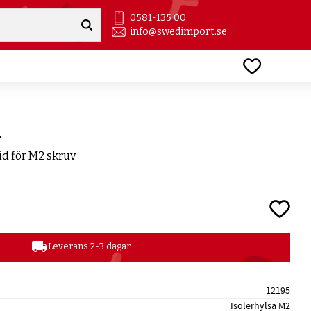
0581-135 00
info@swedimport.se
Favoriter
2
id för M2 skruv
Lägg till
local_shipping
Leverans 2-3 dagar
12195
Isolerhylsa M2