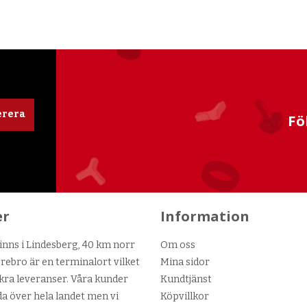
rera
Fö
er
Information
nns i Lindesberg, 40 km norr
Om oss
ebro är en terminalort vilket
Mina sidor
kra leveranser. Våra kunder
Kundtjänst
da över hela landet men vi
Köpvillkor