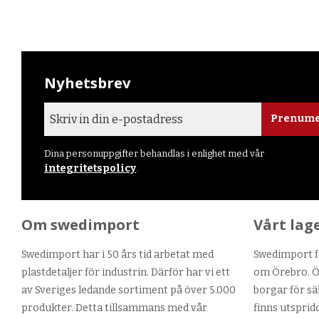
Nyhetsbrev
Prenume
Dina personuppgifter behandlas i enlighet med vår
integritetspolicy
.
Om swedimport
Vårt lag
Swedimport har i 50 års tid arbetat med
Swedimport fi
plastdetaljer för industrin. Därför har vi ett
om Örebro. Ör
av Sveriges ledande sortiment på över 5.000
borgar för sä
produkter. Detta tillsammans med vår
finns utsprid