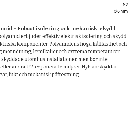
M2
Ø 6 mm
yamid – Robust isolering och mekaniskt skydd
polyamid erbjuder effektiv elektrisk isolering och skydd
ektriska komponenter. Polyamidens höga hållfasthet och
lig mot nötning, kemikalier och extrema temperaturer.
h skyddade utomhusinstallationer, men bör inte
s eller andra UV-exponerade miljöer. Hylsan skyddar
ngar, fukt och mekanisk påfrestning.