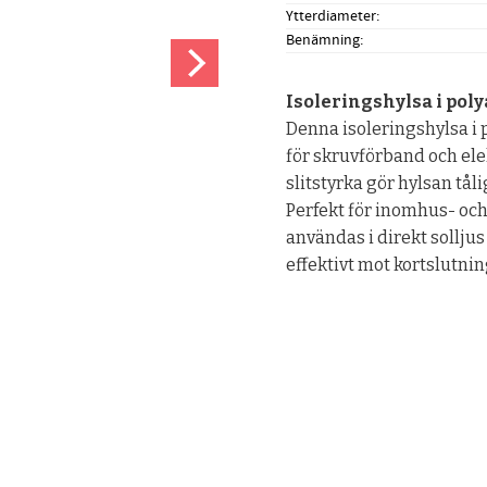
Ytterdiameter
Benämning
Isoleringshylsa i pol
Denna isoleringshylsa i 
för skruvförband och el
slitstyrka gör hylsan tå
Perfekt för inomhus- oc
användas i direkt sollju
effektivt mot kortslutni