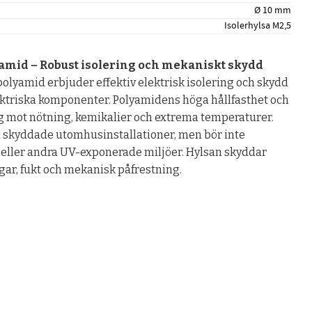
Ø 10 mm
Isolerhylsa M2,5
yamid – Robust isolering och mekaniskt skydd
polyamid erbjuder effektiv elektrisk isolering och skydd
ektriska komponenter. Polyamidens höga hållfasthet och
lig mot nötning, kemikalier och extrema temperaturer.
h skyddade utomhusinstallationer, men bör inte
s eller andra UV-exponerade miljöer. Hylsan skyddar
ngar, fukt och mekanisk påfrestning.