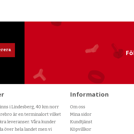
rera
Fö
er
Information
nns i Lindesberg, 40 km norr
Om oss
ebro är en terminalort vilket
Mina sidor
kra leveranser. Våra kunder
Kundtjänst
da över hela landet men vi
Köpvillkor