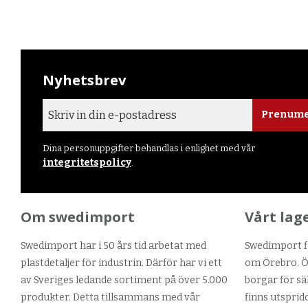
Nyhetsbrev
Prenume
Dina personuppgifter behandlas i enlighet med vår
integritetspolicy
.
Om swedimport
Vårt lag
Swedimport har i 50 års tid arbetat med
Swedimport fi
plastdetaljer för industrin. Därför har vi ett
om Örebro. Ör
av Sveriges ledande sortiment på över 5.000
borgar för sä
produkter. Detta tillsammans med vår
finns utsprid