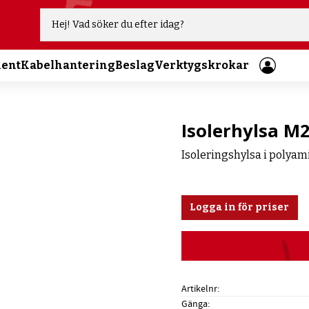
ment
Kabelhantering
Beslag
Verktygskrokar
Isolerhylsa M2
Isoleringshylsa i polyam
Logga in för priser
Artikelnr
Gänga