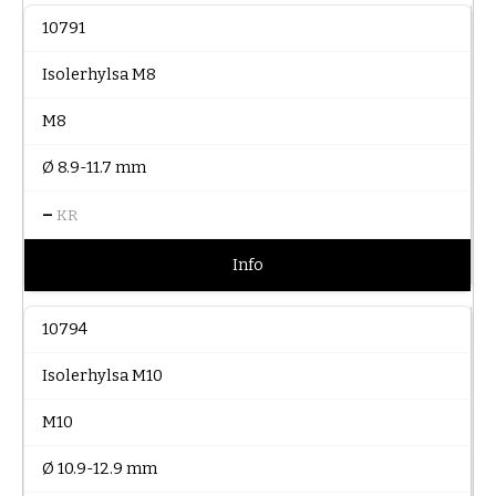
10791
Isolerhylsa M8
M8
Ø 8.9-11.7 mm
–
KR
Info
10794
Isolerhylsa M10
M10
Ø 10.9-12.9 mm