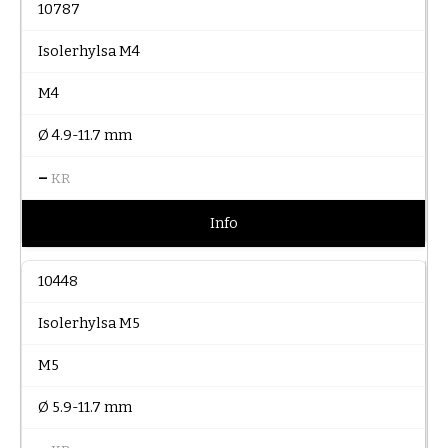
10787
Isolerhylsa M4
M4
Ø 4.9-11.7 mm
–
KR
Info
10448
Isolerhylsa M5
M5
Ø 5.9-11.7 mm