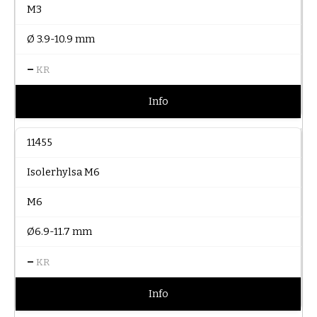
M3
Ø 3.9-10.9 mm
–
KR
Info
11455
Isolerhylsa M6
M6
Ø6.9-11.7 mm
–
KR
Info