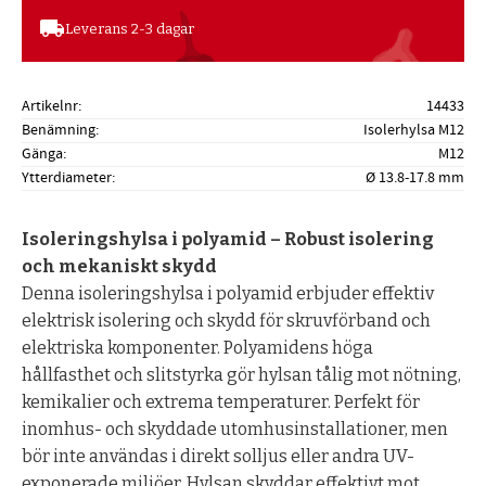
local_shipping
Leverans 2-3 dagar
Artikelnr
14433
Benämning
Isolerhylsa M12
Gänga
M12
Ytterdiameter
Ø 13.8-17.8 mm
Isoleringshylsa i polyamid – Robust isolering
och mekaniskt skydd
Denna isoleringshylsa i polyamid erbjuder effektiv
elektrisk isolering och skydd för skruvförband och
elektriska komponenter. Polyamidens höga
hållfasthet och slitstyrka gör hylsan tålig mot nötning,
kemikalier och extrema temperaturer. Perfekt för
inomhus- och skyddade utomhusinstallationer, men
bör inte användas i direkt solljus eller andra UV-
exponerade miljöer. Hylsan skyddar effektivt mot