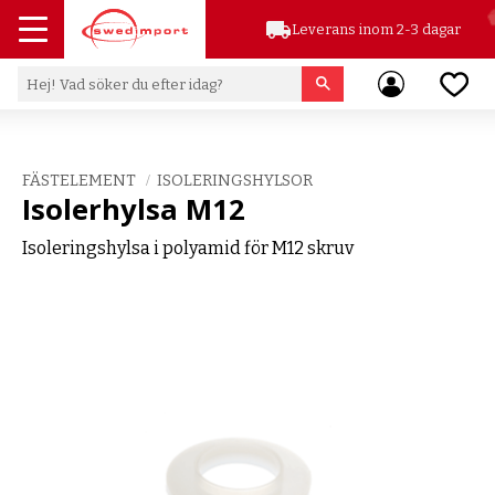
local_shipping
Leverans inom 2-3 dagar
Meny
Favor
FÄSTELEMENT
ISOLERINGSHYLSOR
Isolerhylsa M12
Isoleringshylsa i polyamid för M12 skruv