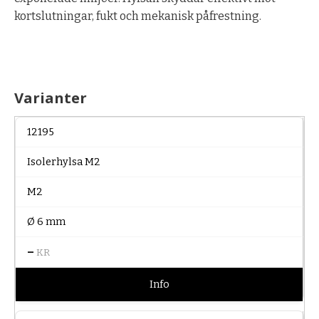
kortslutningar, fukt och mekanisk påfrestning.
Varianter
12195
Isolerhylsa M2
M2
Ø 6 mm
–
KR
Info