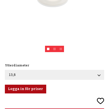
Ytterdiameter
Logga in för priser
Lägg ti