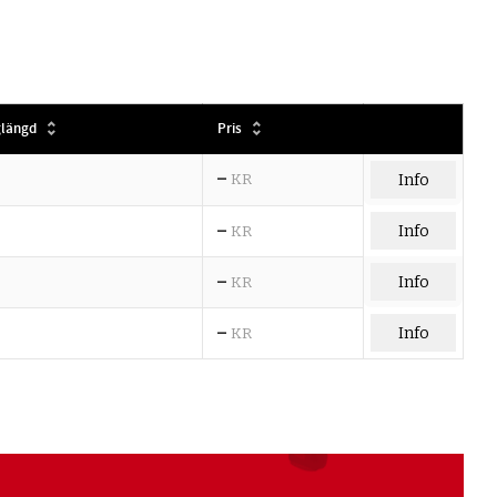
längd
Pris
–
KR
Info
–
Info
KR
–
Info
KR
–
Info
KR