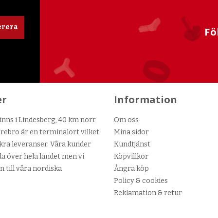
rera
Fö
er
Information
nns i Lindesberg, 40 km norr
Om oss
ebro är en terminalort vilket
Mina sidor
kra leveranser. Våra kunder
Kundtjänst
da över hela landet men vi
Köpvillkor
n till våra nordiska
Ångra köp
Policy & cookies
Reklamation & retur