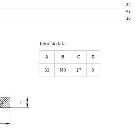
32
M8
16
Teknisk data
A
B
C
D
32
M8
17
8