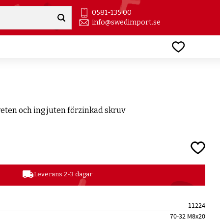
0581-135 00
info@swedimport.se
Favoriter
yeten och ingjuten förzinkad skruv
Lägg till
local_shipping
Leverans 2-3 dagar
11224
70-32 M8x20