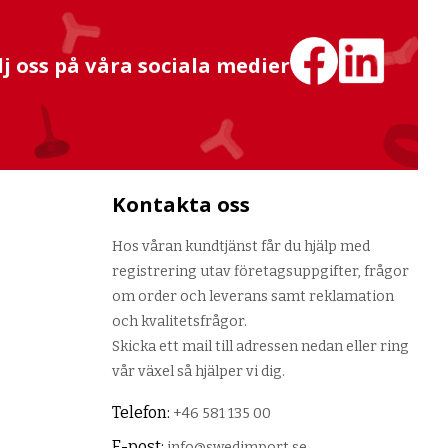
lj oss på våra sociala medier
Kontakta oss
Hos våran kundtjänst får du hjälp med
registrering utav företagsuppgifter, frågor
om order och leverans samt reklamation
och kvalitetsfrågor.
Skicka ett mail till adressen nedan eller ring
vår växel så hjälper vi dig.
Telefon:
+46 581 135 00
E-post:
info@swedimport.se