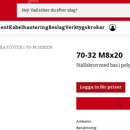
ment
Kabelhantering
Beslag
Verktygskrokar
RA FÖTTER I 70-M SERIEN
70-32 M8x20
Ställskruv med bas i pol
Logga in för priser
Artikelnr
Benämning