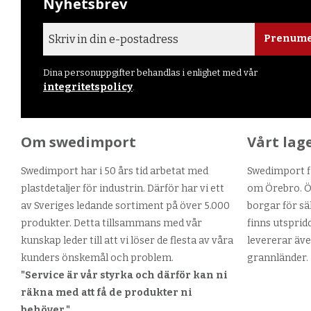
Nyhetsbrev
Prenume
Dina personuppgifter behandlas i enlighet med vår
integritetspolicy
.
Om swedimport
Vårt lag
Swedimport har i 50 års tid arbetat med
Swedimport fi
plastdetaljer för industrin. Därför har vi ett
om Örebro. Ör
av Sveriges ledande sortiment på över 5.000
borgar för sä
produkter. Detta tillsammans med vår
finns utsprid
kunskap leder till att vi löser de flesta av våra
levererar äve
kunders önskemål och problem.
grannländer.
"Service är vår styrka och därför kan ni
räkna med att få de produkter ni
behöver."