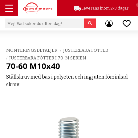
local_shipping
Leverans inom 2-3 dagar
Meny
Favor
MONTERINGSDETALJER
JUSTERBARA FÖTTER
JUSTERBARA FÖTTER I 70-M SERIEN
70-60 M10x40
Ställskruv med bas i polyeten och ingjuten förzinkad
skruv