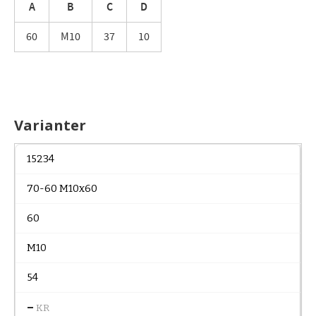
A
B
C
D
60
M10
37
10
Varianter
15234
70-60 M10x60
60
M10
54
–
KR