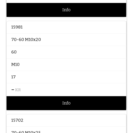
Info
15981
70-60 M10x20
60
M10
17
–
KR
Info
15702
70-60 M10x25