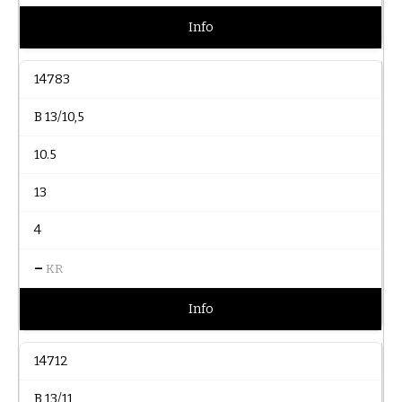
Info
14783
B 13/10,5
10.5
13
4
–
KR
Info
14712
B 13/11