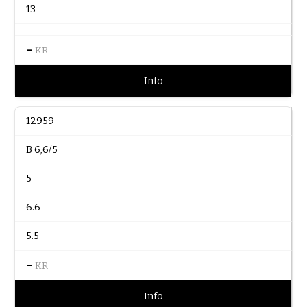
13
–
KR
Info
12959
B 6,6/5
5
6.6
5.5
–
KR
Info