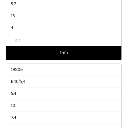
5.2
13
4
–
KR
Info
19806
B 10/5,4
5.4
10
7.4