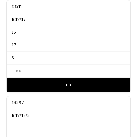
13511
B 17/15
15
17
3
–
KR
Info
18397
B 17/15/3