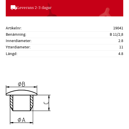
local_shipping
Leverans 2-3 dagar
Artikelnr
19041
Benämning
B 11/2,8
Innerdiameter
2.8
Ytterdiameter
11
Längd
4.8