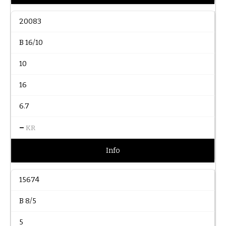
20083
B 16/10
10
16
6.7
–
KR
Info
15674
B 8/5
5