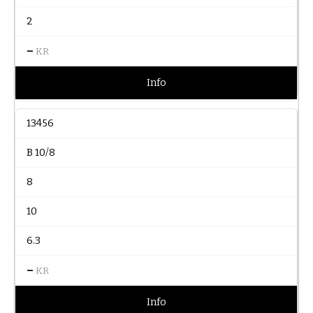
2
–
KR
Info
13456
B 10/8
8
10
6.3
–
KR
Info