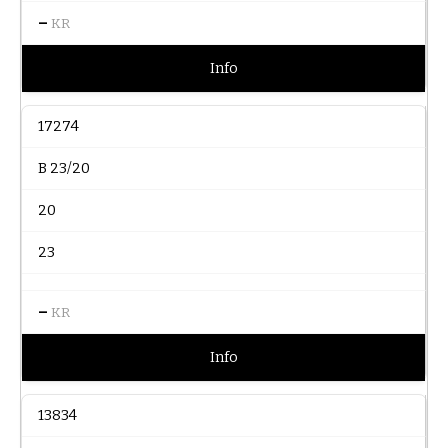
–
KR
Info
17274
B 23/20
20
23
–
KR
Info
13834