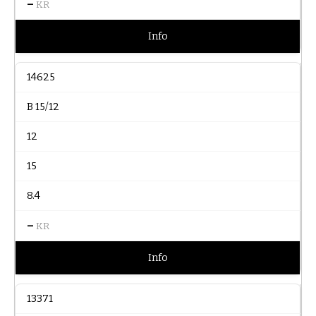
–
KR
Info
14625
B 15/12
12
15
8.4
–
KR
Info
13371