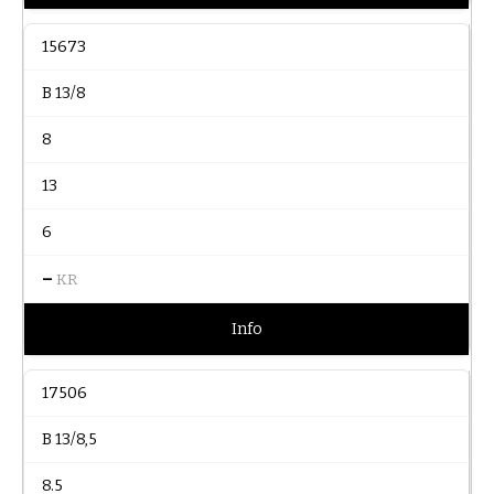
15673
B 13/8
8
13
6
–
KR
Info
17506
B 13/8,5
8.5