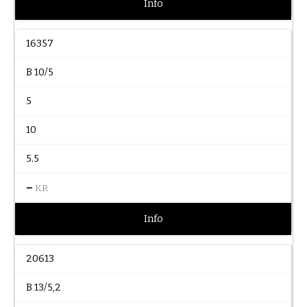
Info
16357
B 10/5
5
10
5.5
–
KR
Info
20613
B 13/5,2