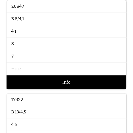
20847
B 8/4,1
4.1
8
7
–
KR
Info
17322
B 13/4,5
4,5