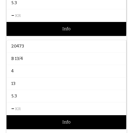
5.3
–
KR
Info
20473
B 13/4
4
13
5.3
–
KR
Info