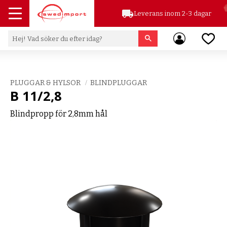
local_shipping
Leverans inom 2-3 dagar
Meny
Favor
PLUGGAR & HYLSOR
BLINDPLUGGAR
B 11/2,8
Blindpropp för 2,8mm hål