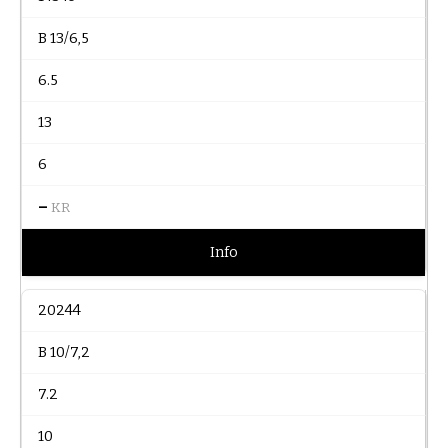
B 13/6,5
6.5
13
6
–
KR
Info
20244
B 10/7,2
7.2
10