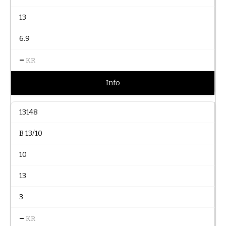
13
6.9
–
KR
Info
13148
B 13/10
10
13
3
–
KR