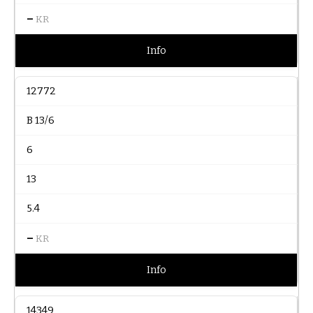
–
KR
Info
12772
B 13/6
6
13
5.4
–
KR
Info
14349