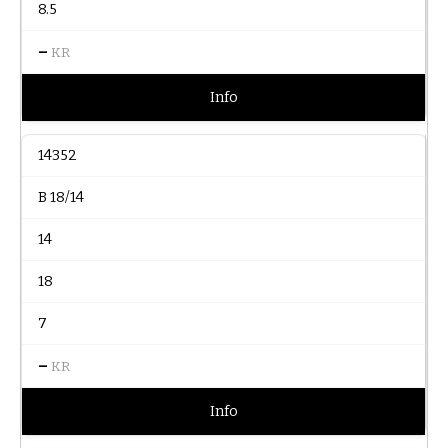
8.5
–
KR
Info
14352
B 18/14
14
18
7
–
KR
Info