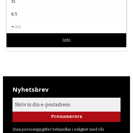
15
6.5
–
KR
Info
Nyhetsbrev
Prenumerera
Dina personuppgifter behandlas i enlighet med vår