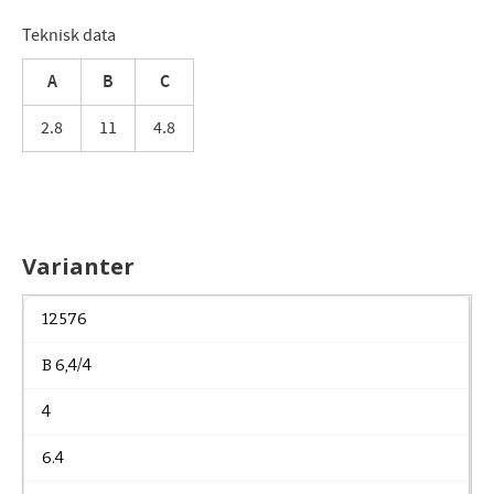
Teknisk data
A
B
C
2.8
11
4.8
Varianter
12576
B 6,4/4
4
6.4