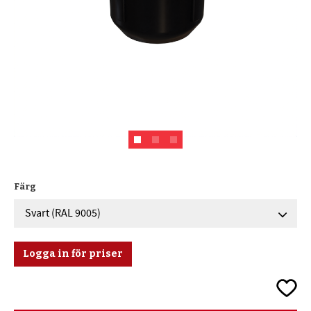
Färg
Logga in för priser
Lägg ti