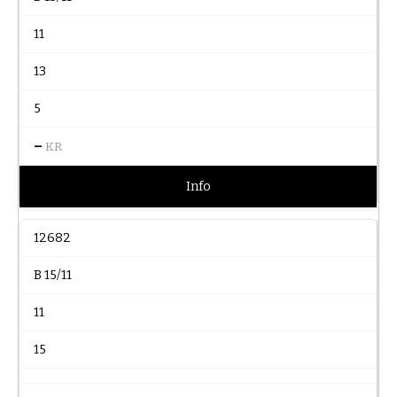
11
13
5
–
KR
Info
12682
B 15/11
11
15