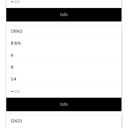
–
KR
Info
13062
B 8/6
6
8
5.4
–
KR
Info
12621