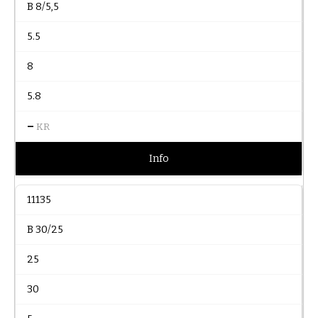
B 8/5,5
5.5
8
5.8
–
KR
Info
11135
B 30/25
25
30