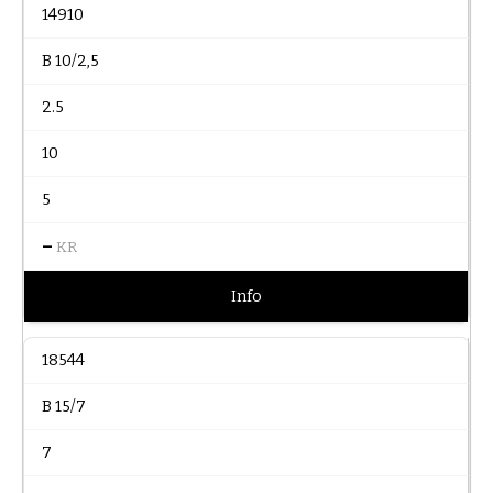
14910
B 10/2,5
2.5
10
5
–
KR
Info
18544
B 15/7
7