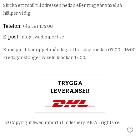
Skicka ett mail till adressen nedan eller ring vår växel så
hjälper vi dig.
Telefon:
+46 581 135 00
E-post:
info@swedimport.se
Kundtjänst har öppet måndag till torsdag mellan 07:00 - 16:00.
Fredagar stänger växeln klockan 15:00.
TRYGGA
LEVERANSER
© Copyright Swedimport i Lindesberg AB. All rights reserved.
Lägg 
Lägg 
Lägg 
Lägg 
Lägg 
Lägg 
Lägg 
Lägg 
Lägg 
Lägg 
Lägg 
Lägg 
Lägg 
Lägg 
Lägg 
Lägg 
Lägg 
Lägg 
Lägg 
Lägg 
Lägg 
Lägg 
Lägg 
Lägg 
Lägg 
Lägg 
Lägg 
Lägg 
Lägg 
Lägg 
Lägg 
Lägg 
Lägg 
Lägg 
Lägg 
Lägg 