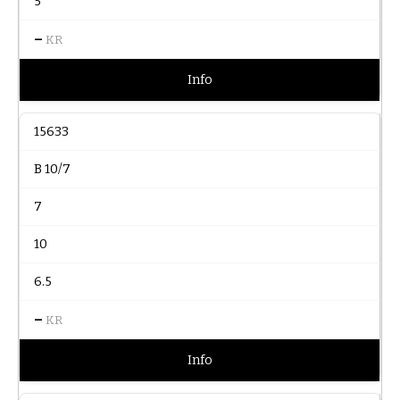
5
–
KR
Info
15633
B 10/7
7
10
6.5
–
KR
Info