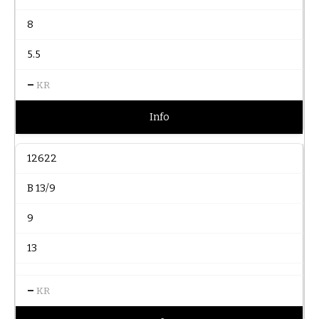
8
5.5
–
KR
Info
12622
B 13/9
9
13
–
KR