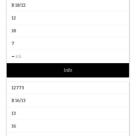
B 18/12
12
18
7
–
KR
Info
12773
B 16/13
13
16