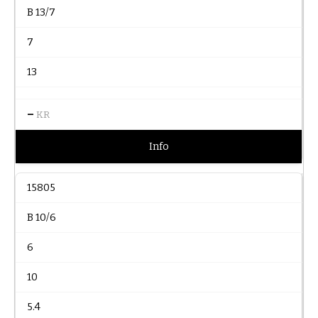
B 13/7
7
13
–
KR
Info
15805
B 10/6
6
10
5.4