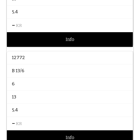
5.4
–
KR
Info
12772
B 13/6
6
13
5.4
–
KR
Info