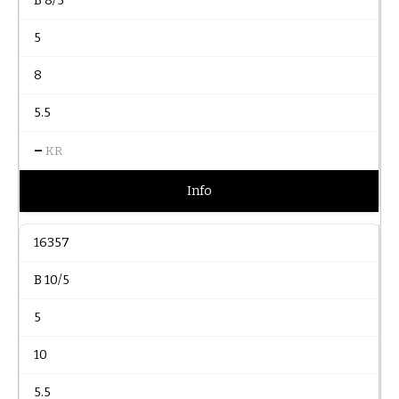
B 8/5
5
8
5.5
–
KR
Info
16357
B 10/5
5
10
5.5