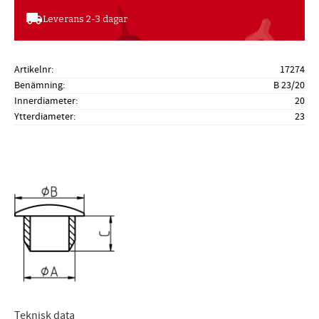
local_shipping
Leverans 2-3 dagar
Artikelnr
17274
Benämning
B 23/20
Innerdiameter
20
Ytterdiameter
23
Teknisk data