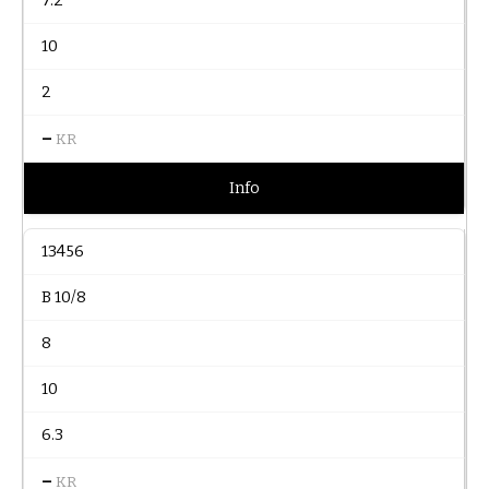
7.2
10
2
–
KR
Info
13456
B 10/8
8
10
6.3
–
KR