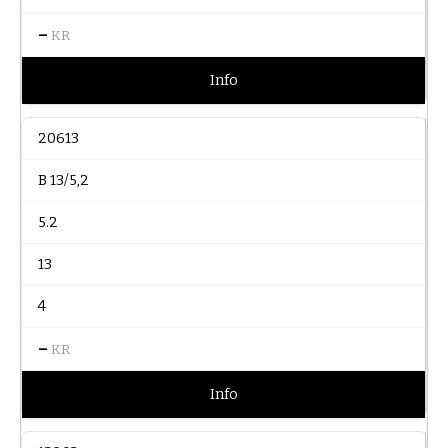
–
KR
Info
20613
B 13/5,2
5.2
13
4
–
KR
Info