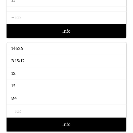
15
–
KR
Info
14625
B 15/12
12
15
8.4
–
KR
Info