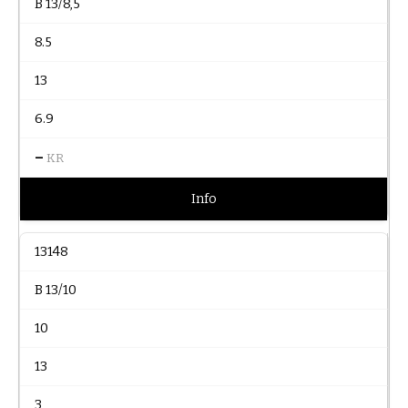
B 13/8,5
8.5
13
6.9
–
KR
Info
13148
B 13/10
10
13
3