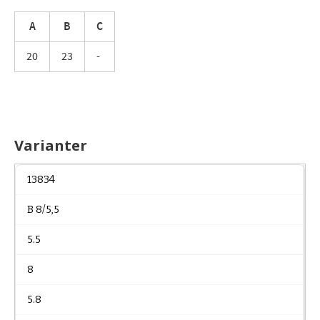
A
B
C
20
23
-
Varianter
13834
B 8/5,5
5.5
8
5.8