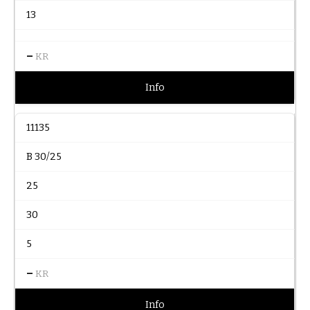
13
–
KR
Info
11135
B 30/25
25
30
5
–
KR
Info