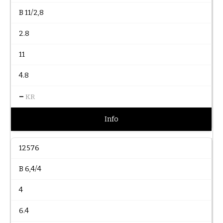
B 11/2,8
2.8
11
4.8
–
KR
Info
12576
B 6,4/4
4
6.4