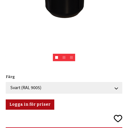
Färg
Logga in för priser
Lägg ti