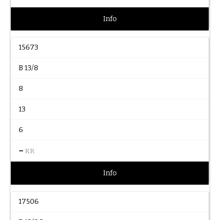
Info
15673
B 13/8
8
13
6
–
KR
Info
17506