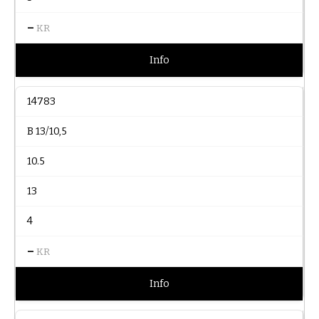
–
KR
Info
14783
B 13/10,5
10.5
13
4
–
KR
Info