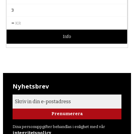
3
–
KR
Info
Nyhetsbrev
Prenumerera
Dina personuppgifter behandlas i enlighet med vår
integritetspolicy
.