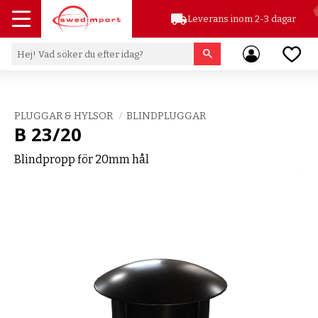
local_shipping
Leverans inom 2-3 dagar
Meny
Favor
PLUGGAR & HYLSOR
BLINDPLUGGAR
B 23/20
Blindpropp för 20mm hål