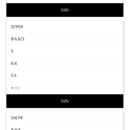
Info
12959
B 6,6/5
5
6.6
5.5
–
KR
Info
15674