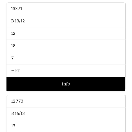
13371
B 18/12
12
18
7
–
KR
Info
12773
B 16/13
13