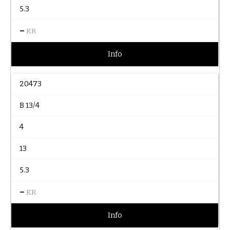
5.3
–
KR
Info
20473
B 13/4
4
13
5.3
–
KR
Info