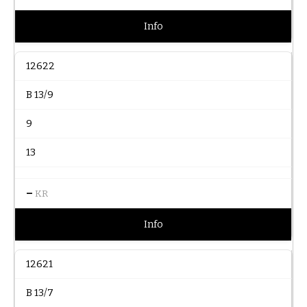
Info
12622
B 13/9
9
13
–
KR
Info
12621
B 13/7