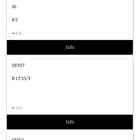
16
8.5
–
KR
Info
18397
B 17/15/3
–
KR
Info