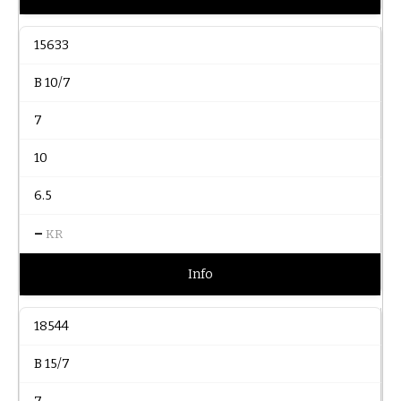
15633
B 10/7
7
10
6.5
–
KR
Info
18544
B 15/7