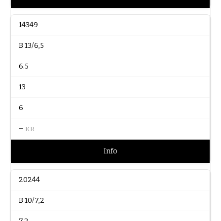
14349
B 13/6,5
6.5
13
6
–
KR
Info
20244
B 10/7,2