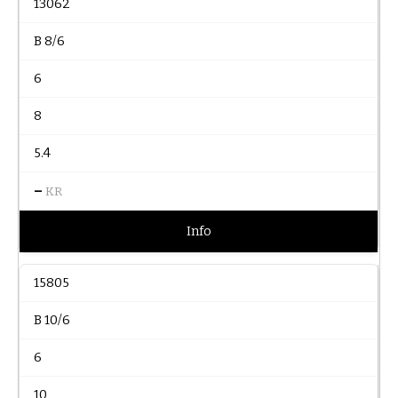
13062
B 8/6
6
8
5.4
–
KR
Info
15805
B 10/6
6
10