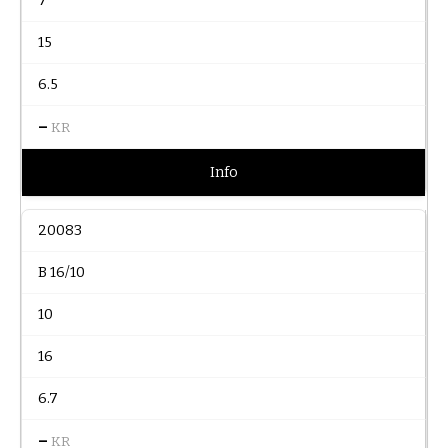
7
15
6.5
–
KR
Info
20083
B 16/10
10
16
6.7
–
KR