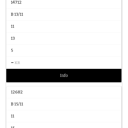
14712
B 13/11
11
13
5
–
KR
Info
12682
B 15/11
11