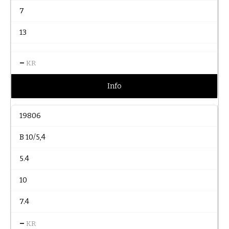
7
13
–
KR
Info
19806
B 10/5,4
5.4
10
7.4
–
KR