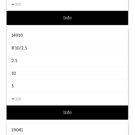
–
KR
Info
14910
B 10/2,5
2.5
10
5
–
KR
Info
19041