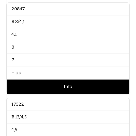
20847
B 8/4,1
4.1
8
7
–
KR
Info
17322
B 13/4,5
4,5