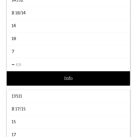
14352
B 18/14
14
18
7
–
KR
Info
13511
B 17/15
15
17