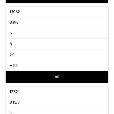
13062
B 8/6
6
8
5.4
–
KR
Info
12621
B 13/7
7