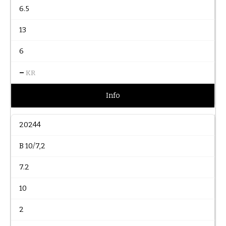
6.5
13
6
–
KR
Info
20244
B 10/7,2
7.2
10
2