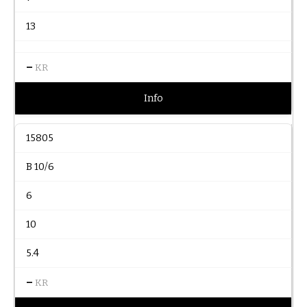
13
–
KR
Info
15805
B 10/6
6
10
5.4
–
KR