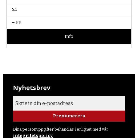
5.3
–
KR
Info
Nyhetsbrev
Prenumerera
Dina personuppgifter behandlas i enlighet med vår
integritetspolicy
.