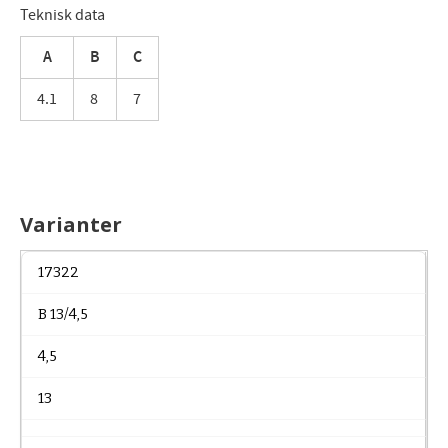
Teknisk data
A
B
C
4.1
8
7
Varianter
17322
B 13/4,5
4,5
13