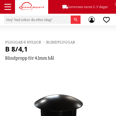
local_shipping
Leverans inom 2-3 dagar
Meny
Favor
PLUGGAR & HYLSOR
BLINDPLUGGAR
B 8/4,1
Blindpropp för 4,1mm hål