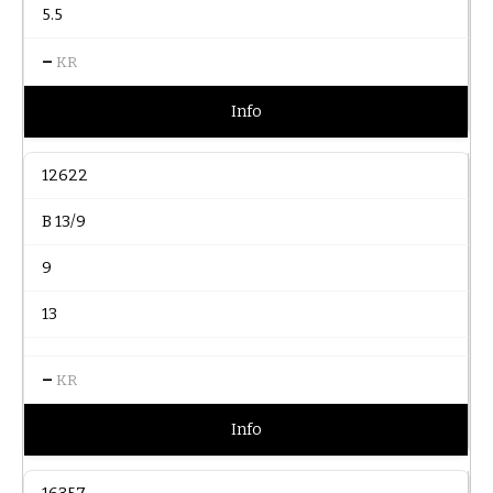
5.5
–
KR
Info
12622
B 13/9
9
13
–
KR
Info