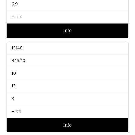
6.9
–
KR
Info
13148
B 13/10
10
13
3
–
KR
Info