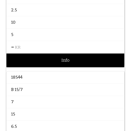
2.5
10
5
–
KR
Info
18544
B 15/7
7
15
6.5