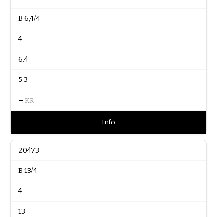
B 6,4/4
4
6.4
5.3
–
KR
Info
20473
B 13/4
4
13