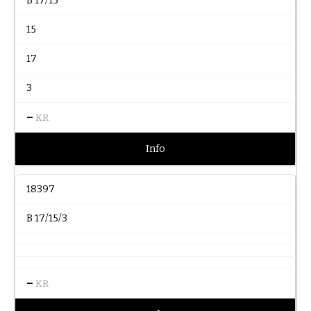
B 17/15
15
17
3
–
KR
Info
18397
B 17/15/3
–
KR