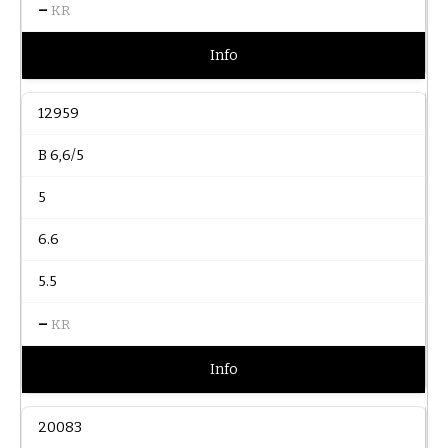
–
KR
Info
12959
B 6,6/5
5
6.6
5.5
–
KR
Info
20083