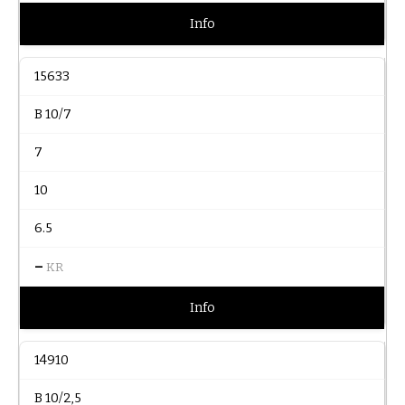
Info
15633
B 10/7
7
10
6.5
–
KR
Info
14910
B 10/2,5