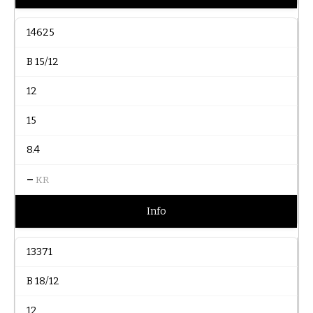
14625
B 15/12
12
15
8.4
–
KR
Info
13371
B 18/12
12