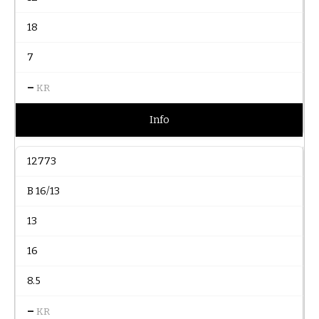
18
7
–
KR
Info
12773
B 16/13
13
16
8.5
–
KR