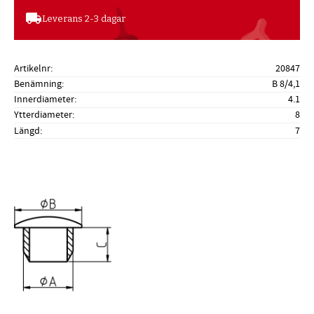
local_shipping
Leverans 2-3 dagar
Artikelnr
20847
Benämning
B 8/4,1
Innerdiameter
4.1
Ytterdiameter
8
Längd
7