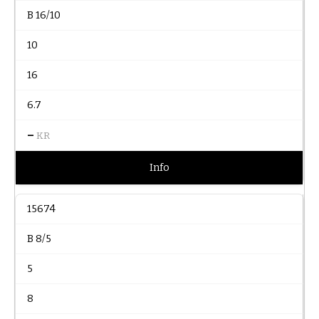
B 16/10
10
16
6.7
–
KR
Info
15674
B 8/5
5
8