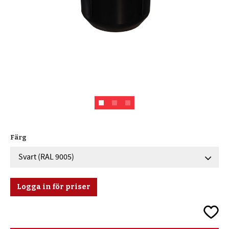
Färg
Logga in för priser
Lägg ti