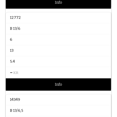
Info
12772
B 13/6
6
13
5.4
–
KR
Info
14349
B 13/6,5