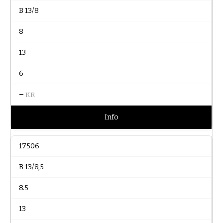
B 13/8
8
13
6
–
KR
Info
17506
B 13/8,5
8.5
13