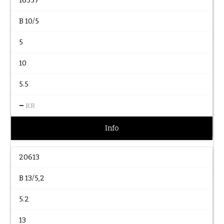
16357
B 10/5
5
10
5.5
–
KR
Info
20613
B 13/5,2
5.2
13