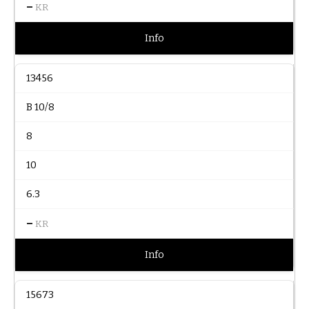
–
KR
Info
13456
B 10/8
8
10
6.3
–
KR
Info
15673