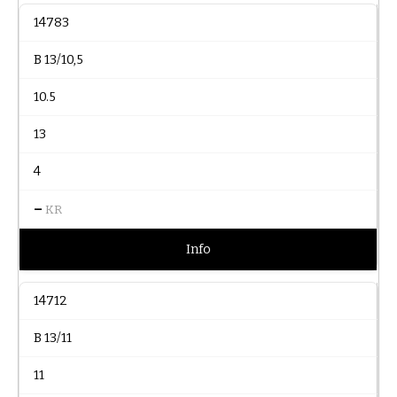
14783
B 13/10,5
10.5
13
4
–
KR
Info
14712
B 13/11
11