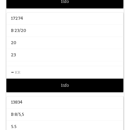
Info
17274
B 23/20
20
23
–
KR
Info
13834
B 8/5,5
5.5