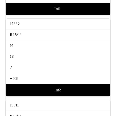
Info
14352
B 18/14
14
18
7
–
KR
Info
13511