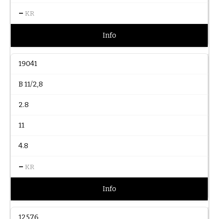
–
KR
Info
19041
B 11/2,8
2.8
11
4.8
–
KR
Info
12576