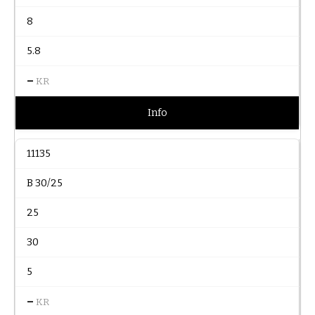
8
5.8
–
KR
Info
11135
B 30/25
25
30
5
–
KR