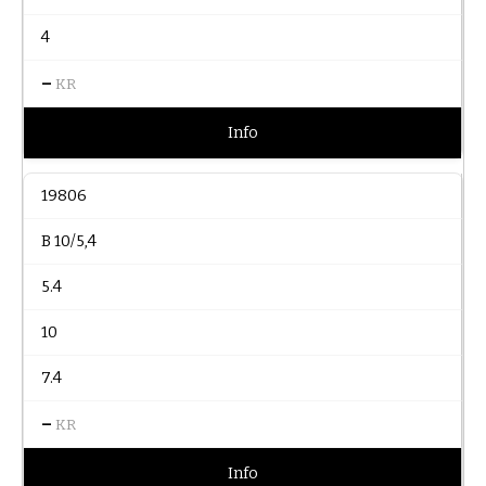
4
–
KR
Info
19806
B 10/5,4
5.4
10
7.4
–
KR
Info