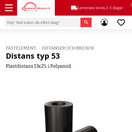
local_shipping
Leverans inom 2-3 dagar
Meny
Favor
FÄSTELEMENT
DISTANSER OCH BRICKOR
Distans typ 53
Plastdistans 13x25, i Polyamid