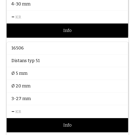
4-30 mm
–
KR
Info
16506
Distans typ 51
Ø 5 mm
Ø 20 mm
3-27 mm
–
KR
Info