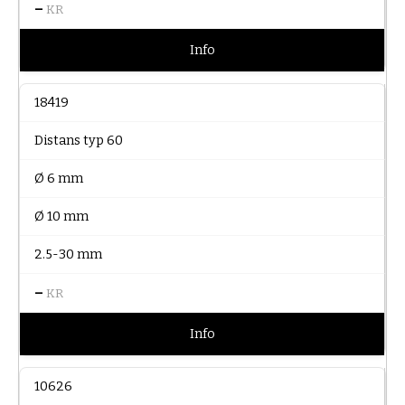
–
KR
Info
18419
Distans typ 60
Ø 6 mm
Ø 10 mm
2.5-30 mm
–
KR
Info
10626