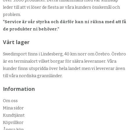
över 5.000 produkter. Detta tillsammans med vår kunskap
leder till att vi löser de flesta av våra kunders önskemål och
problem.
"Service är vår styrka och därför kan ni räkna med att få
de produkter ni behöver."
Vårt lager
Swedimport finns i Lindesberg, 40 km norr om Örebro. Örebro
är en terminalort vilket borgar för säkra leveranser. Våra
kunder finns utspridda över hela landet men vi levererar även
till våra nordiska grannländer.
Information
Om oss
Mina sidor
Kundtjänst
Köpvillkor
Ångra köp