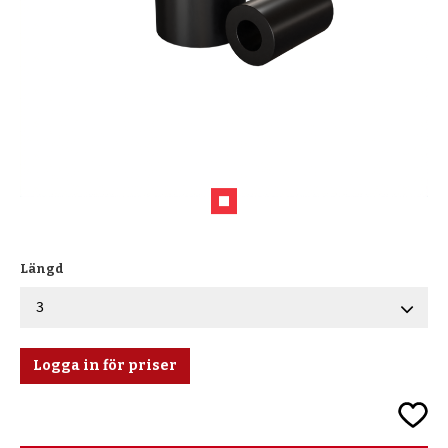
Längd
Logga in för priser
Lägg ti