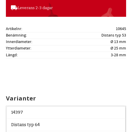
local_shipping
Leverans 2-3 dagar
Artikelnr
10645
Benämning
Distans typ 53
Innerdiameter
Ø 13 mm
Ytterdiameter
Ø 25 mm
Längd
3-28 mm
Varianter
14397
Distans typ 64