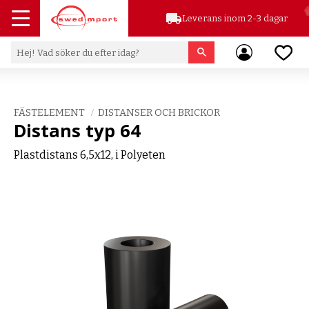
local_shipping
Leverans inom 2-3 dagar
Meny
Favor
FÄSTELEMENT
DISTANSER OCH BRICKOR
Distans typ 64
Plastdistans 6,5x12, i Polyeten