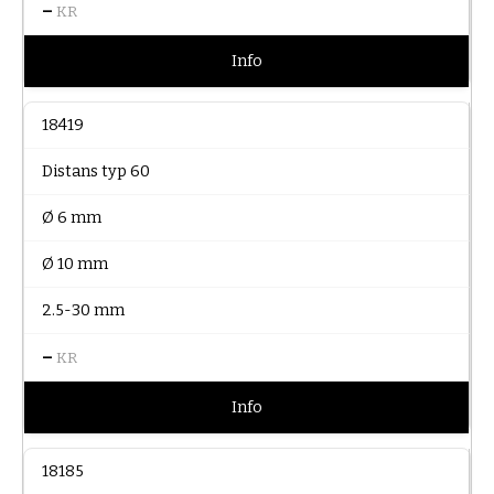
–
KR
Info
18419
Distans typ 60
Ø 6 mm
Ø 10 mm
2.5-30 mm
–
KR
Info
18185