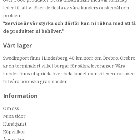
över 5.000 produkter. Detta tillsammans med vår kunskap
leder till att vi löser de flesta av våra kunders önskemål och
problem.
"Service är vår styrka och därför kan ni räkna med att få
de produkter ni behöver."
Vårt lager
Swedimport finns i Lindesberg, 40 km norr om Örebro. Örebro
är en terminalort vilket borgar för säkra leveranser. Våra
kunder finns utspridda över hela landet men vi levererar även
till våra nordiska grannländer.
Information
Om oss
Mina sidor
Kundtjänst
Köpvillkor
Ångra köp