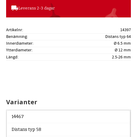
local_shipping
Leverans 2-3 dagar
Artikelnr
14397
Benämning
Distans typ 64
Innerdiameter
Ø 6.5 mm
Ytterdiameter
Ø 12 mm
Längd
2.5-26 mm
Varianter
14467
Distans typ 58