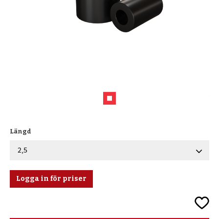
Längd
Logga in för priser
Lägg ti