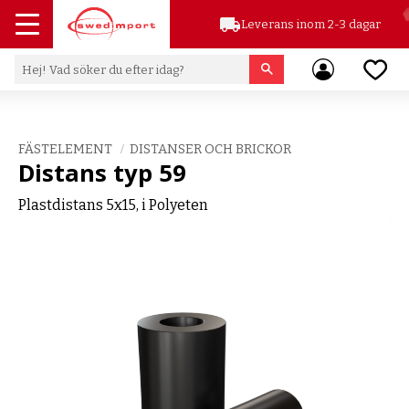
local_shipping
Leverans inom 2-3 dagar
Meny
Favor
FÄSTELEMENT
DISTANSER OCH BRICKOR
Distans typ 59
Plastdistans 5x15, i Polyeten