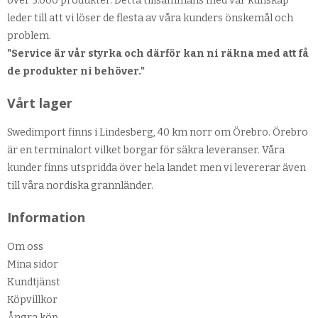
över 5.000 produkter. Detta tillsammans med vår kunskap
leder till att vi löser de flesta av våra kunders önskemål och
problem.
"Service är vår styrka och därför kan ni räkna med att få
de produkter ni behöver."
Vårt lager
Swedimport finns i Lindesberg, 40 km norr om Örebro. Örebro
är en terminalort vilket borgar för säkra leveranser. Våra
kunder finns utspridda över hela landet men vi levererar även
till våra nordiska grannländer.
Information
Om oss
Mina sidor
Kundtjänst
Köpvillkor
Ångra köp