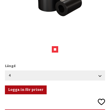
Längd
Logga in för priser
Lägg ti