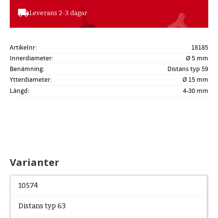
local_shipping
Leverans 2-3 dagar
Artikelnr
18185
Innerdiameter
Ø 5 mm
Benämning
Distans typ 59
Ytterdiameter
Ø 15 mm
Längd
4-30 mm
Varianter
10574
Distans typ 63