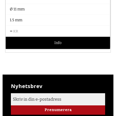
Ø 11 mm
1.5 mm
–
KR
Info
Nyhetsbrev
Prenumerera