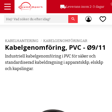
local_shipping
Leverans inom 2-3 dagar
Meny
Favor
KABELHANTERING
KABELGENOMFÖRINGAR
Kabelgenomföring, PVC - Ø9/11
Industriell kabelgenomföring i PVC för säker och
standardiserad kabeldragning i apparatskåp, elskåp
och kapslingar.