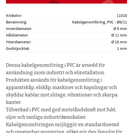
Artikelnr
11010
Benämning
Kabelgenomföring, PVC - Ø9/11
Innerdiameter
Ø 9 mm
Håldiameter
Ø 11 mm
Ytterdiameter
Ø 16 mm
Godstjocklek
1 mm
Denna kabelgenomföring i PVC är avsedd för
användning inom industri och elinstallation.
Produkten används för kabelgenomföring i
apparatskåp, elskåp, maskiner och kapslingar och
skyddar kablar mot slitage, vibrationer och skarpa
kanter.
Tillverkad i PVC med god motståndskraft mot fukt,
oljor och vanliga industrikemikalier.
Kabelgenomföringen möjliggör en standardiserad
och repeterbar montering, vilket gör den lämplig för