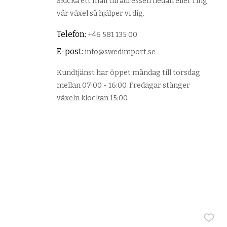
Skicka ett mail till adressen nedan eller ring
vår växel så hjälper vi dig.
Telefon:
+46 581 135 00
E-post:
info@swedimport.se
Kundtjänst har öppet måndag till torsdag
mellan 07:00 - 16:00. Fredagar stänger
växeln klockan 15:00.
Lägg t
Lägg t
Lägg t
Lägg t
Lägg t
Lägg t
Lägg t
Lägg t
Lägg t
Lägg t
Lägg t
Lägg t