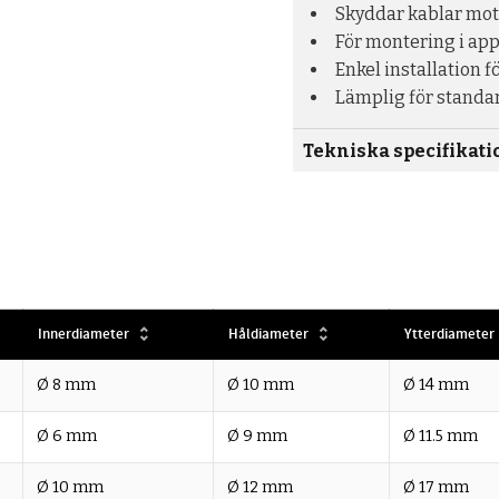
Skyddar kablar mot
För montering i ap
Enkel installation f
Lämplig för standar
Tekniska specifikati
Innerdiameter
Håldiameter
Ytterdiameter
Ø 8 mm
Ø 10 mm
Ø 14 mm
Ø 6 mm
Ø 9 mm
Ø 11.5 mm
Ø 10 mm
Ø 12 mm
Ø 17 mm