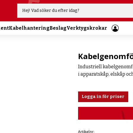
ment
Kabelhantering
Beslag
Verktygskrokar
Kabelgenomför
Industriell kabelgenomf
i apparatskåp, elskåp oc
Logga in för priser
Artikelnr