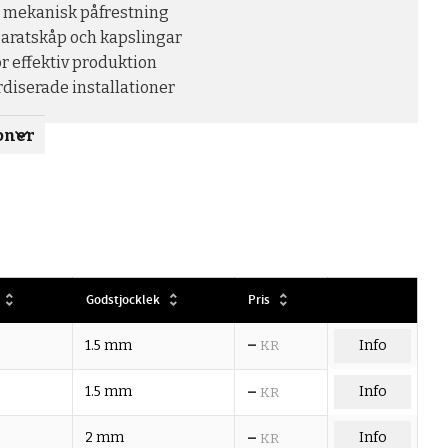
 mekanisk påfrestning
paratskåp och kapslingar
ör effektiv produktion
diserade installationer
oner
Godstjocklek
Pris
–
1.5 mm
KR
Info
–
1.5 mm
Info
KR
–
2 mm
Info
KR