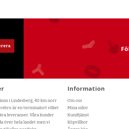
rera
Fö
er
Information
nns i Lindesberg, 40 km norr
Om oss
ebro är en terminalort vilket
Mina sidor
kra leveranser. Våra kunder
Kundtjänst
da över hela landet men vi
Köpvillkor