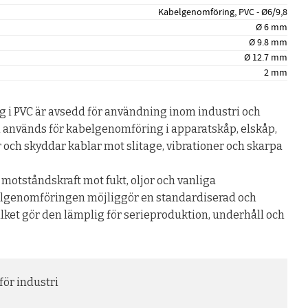
Kabelgenomföring, PVC - Ø6/9,8
Ø 6 mm
Ø 9.8 mm
Ø 12.7 mm
2 mm
i PVC är avsedd för användning inom industri och
n används för kabelgenomföring i apparatskåp, elskåp,
och skyddar kablar mot slitage, vibrationer och skarpa
 motståndskraft mot fukt, oljor och vanliga
elgenomföringen möjliggör en standardiserad och
lket gör den lämplig för serieproduktion, underhåll och
ör industri