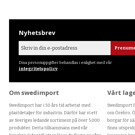
Nyhetsbrev
Prenume
Dina personuppgifter behandlas i enlighet med vår
integritetspolicy
.
Om swedimport
Vårt lag
Swedimport har i 50 års tid arbetat med
Swedimport fi
plastdetaljer för industrin. Därför har vi ett
om Örebro. Ör
av Sveriges ledande sortiment på över 5.000
borgar för sä
produkter. Detta tillsammans med vår
finns utsprid