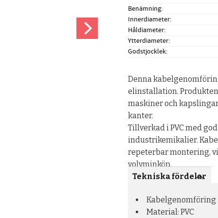
Benämning
Innerdiameter
Håldiameter
Ytterdiameter
Godstjocklek
Denna kabelgenomföring 
elinstallation. Produkte
maskiner och kapslingar 
kanter.
Tillverkad i PVC med god
industrikemikalier. Kab
repeterbar montering, vi
volyminköp.
Tekniska fördelar
Kabelgenomföring f
Material: PVC