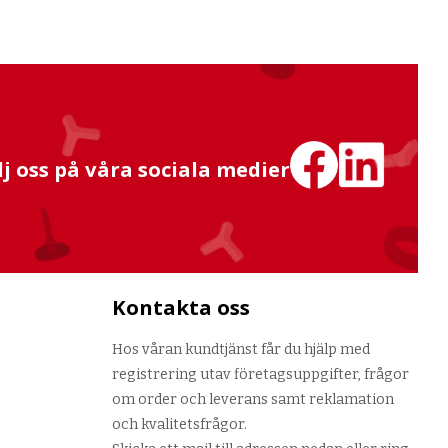
lj oss på våra sociala medier
Kontakta oss
Hos våran kundtjänst får du hjälp med
registrering utav företagsuppgifter, frågor
om order och leverans samt reklamation
och kvalitetsfrågor.