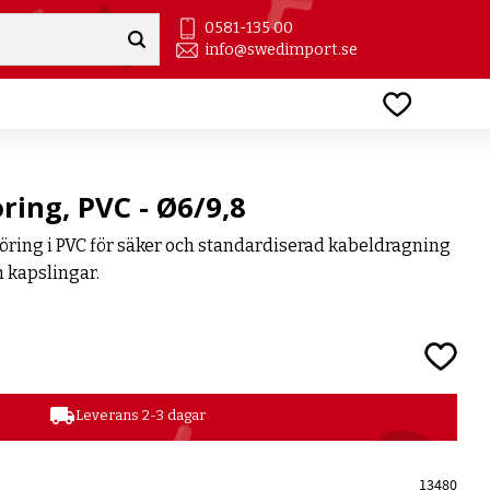
0581-135 00
info@swedimport.se
Favoriter
ing, PVC - Ø6/9,8
öring i PVC för säker och standardiserad kabeldragning
h kapslingar.
Lägg till
local_shipping
Leverans 2-3 dagar
13480