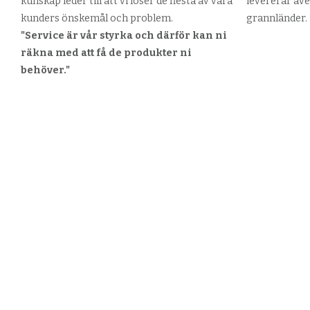
kunskap leder till att vi löser de flesta av våra
levererar äve
kunders önskemål och problem.
grannländer.
"Service är vår styrka och därför kan ni
räkna med att få de produkter ni
behöver."