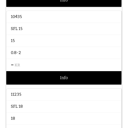
Info
10435
SFL 15
15
0.8-2
–
KR
Info
11235
SFL 18
18