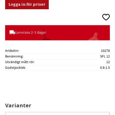
Logga in för priser
Lägg ti
local_shipping
Leverans 2-3 dagar
Artikelnr
10278
Benämning
SFL 12
Utvändigt mått rör
12
Godstjocklek
0.8-1.5
Varianter