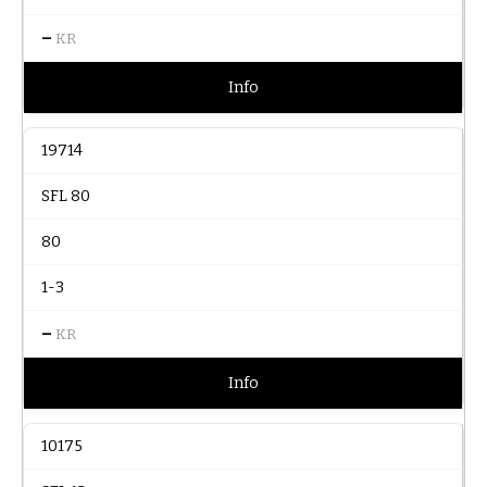
–
KR
Info
19714
SFL 80
80
1-3
–
KR
Info
10175