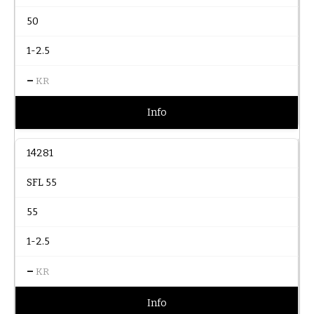
50
1-2.5
–
KR
Info
14281
SFL 55
55
1-2.5
–
KR
Info