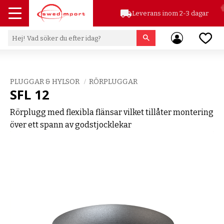
local_shipping
Leverans inom 2-3 dagar
Meny
Favor
PLUGGAR & HYLSOR
RÖRPLUGGAR
SFL 12
Rörplugg med flexibla flänsar vilket tillåter montering
över ett spann av godstjocklekar