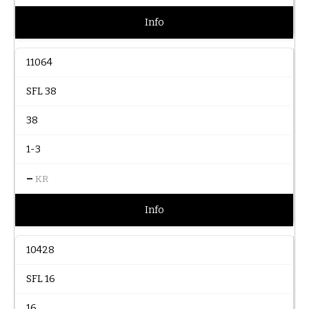
Info
11064
SFL 38
38
1-3
–
KR
Info
10428
SFL 16
16