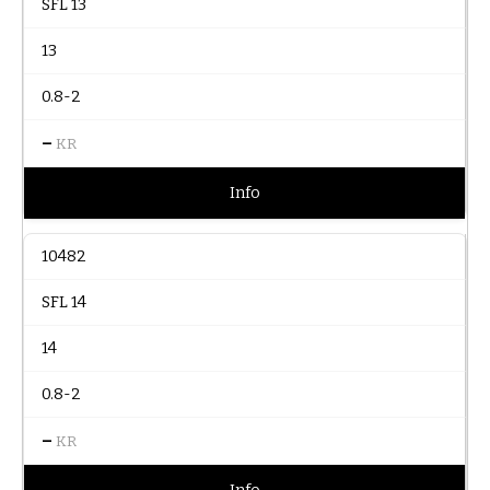
SFL 13
13
0.8-2
–
KR
Info
10482
SFL 14
14
0.8-2
–
KR