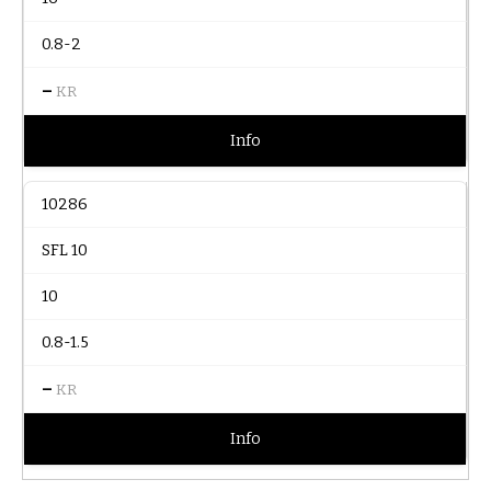
0.8-2
–
KR
Info
10286
SFL 10
10
0.8-1.5
–
KR
Info