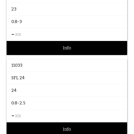
23
0.8-3
–
KR
Info
11033
SFL 24
24
0.8-2.5
–
KR
Info