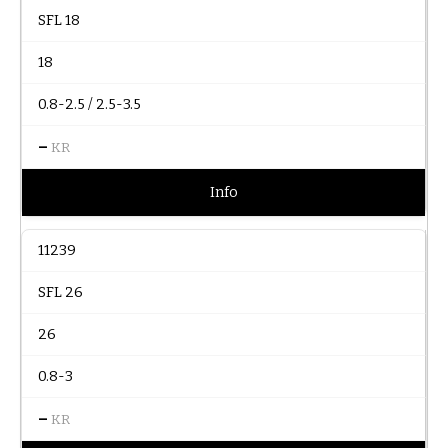
SFL 18
18
0.8-2.5 / 2.5-3.5
–
KR
Info
11239
SFL 26
26
0.8-3
–
KR