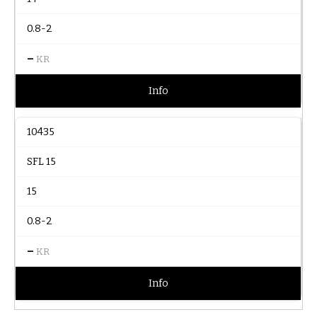
0.8-2
–
KR
Info
10435
SFL 15
15
0.8-2
–
KR
Info