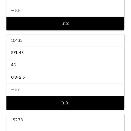
–
KR
Info
10433
SFL 45
45
0.8-2.5
–
KR
Info
15273