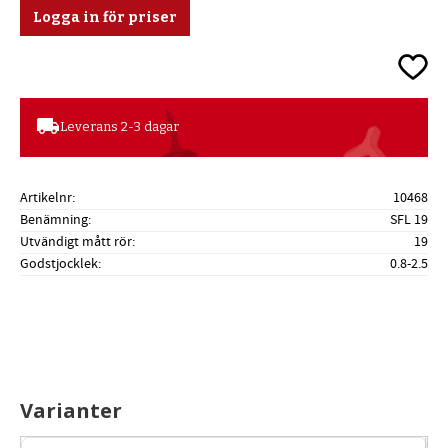
Logga in för priser
Lägg ti
local_shipping
Leverans 2-3 dagar
Artikelnr
10468
Benämning
SFL 19
Utvändigt mått rör
19
Godstjocklek
0.8-2.5
Varianter