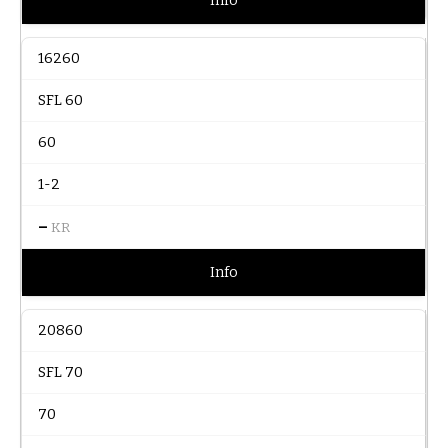
Info
16260
SFL 60
60
1-2
–
KR
Info
20860
SFL 70
70