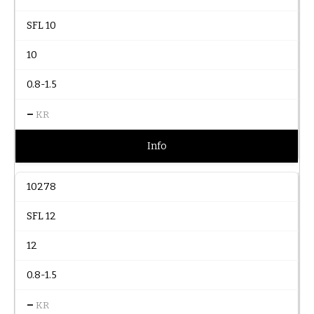
SFL 10
10
0.8-1.5
–
KR
Info
10278
SFL 12
12
0.8-1.5
–
KR