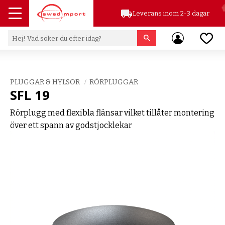
local_shipping
Leverans inom 2-3 dagar
Meny
Favor
PLUGGAR & HYLSOR
RÖRPLUGGAR
SFL 19
Rörplugg med flexibla flänsar vilket tillåter montering
över ett spann av godstjocklekar