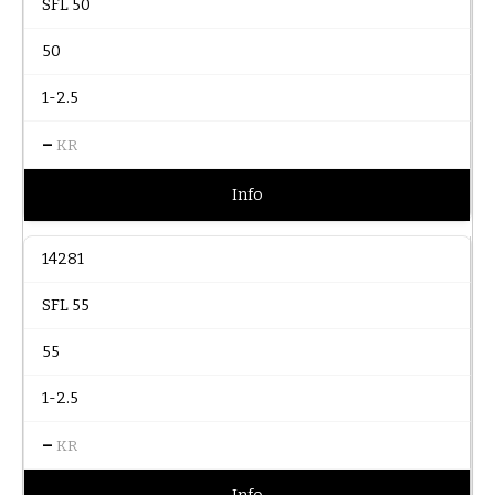
SFL 50
50
1-2.5
–
KR
Info
14281
SFL 55
55
1-2.5
–
KR