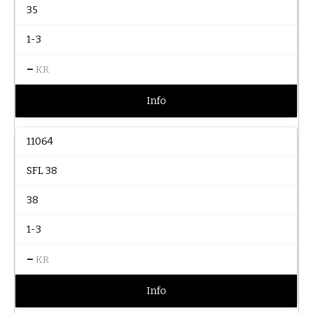
35
1-3
–
KR
Info
11064
SFL 38
38
1-3
–
KR
Info