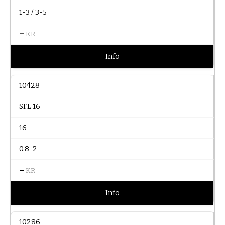
1-3 / 3-5
–
KR
Info
10428
SFL 16
16
0.8-2
–
KR
Info
10286