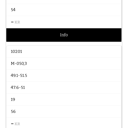
54
–
KR
Info
10201
M-050,3
49.1-51.5
47.6-51
19
56
–
KR