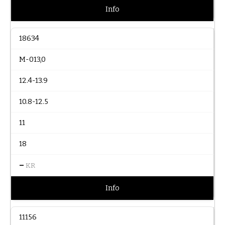
Info
18634
M-013,0
12.4-13.9
10.8-12.5
11
18
–
KR
Info
11156