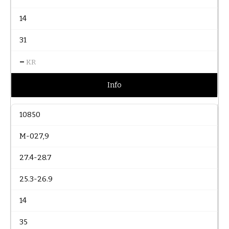
14
31
–
KR
Info
10850
M-027,9
27.4-28.7
25.3-26.9
14
35