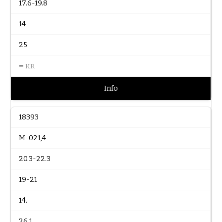
17.6-19.8
14
25
–
KR
Info
18393
M-021,4
20.3-22.3
19-21
14.
26.1