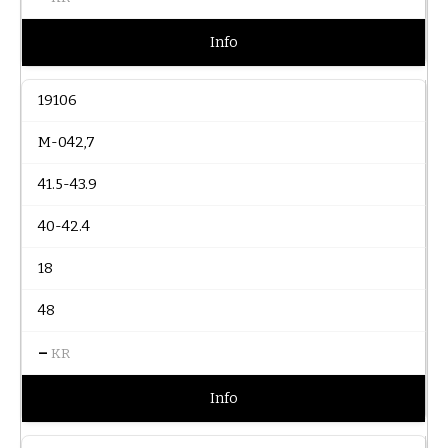
Info
19106
M-042,7
41.5-43.9
40-42.4
18
48
–
KR
Info