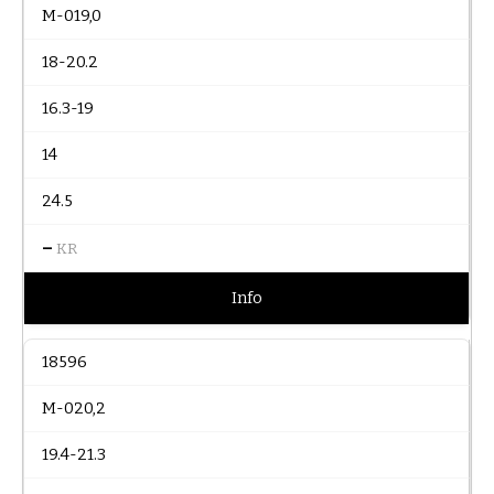
M-019,0
18-20.2
16.3-19
14
24.5
–
KR
Info
18596
M-020,2
19.4-21.3