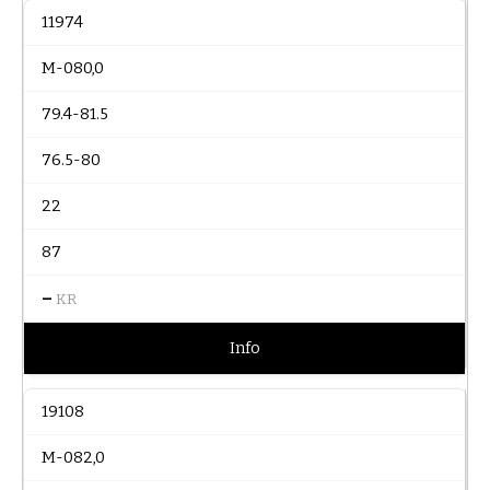
11974
M-080,0
79.4-81.5
76.5-80
22
87
–
KR
Info
19108
M-082,0