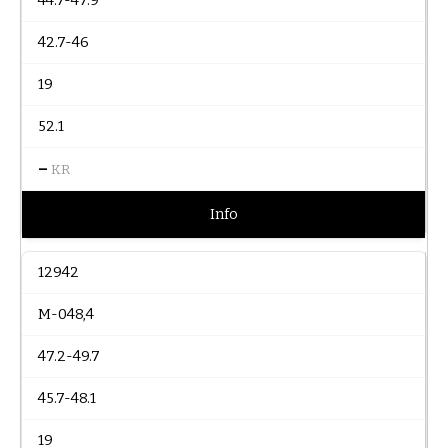
44.7-47.9
42.7-46
19
52.1
–
KR
Info
12942
M-048,4
47.2-49.7
45.7-48.1
19