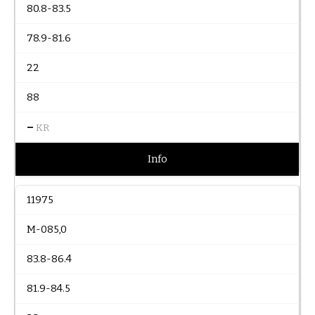
80.8-83.5
78.9-81.6
22
88
–
KR
Info
11975
M-085,0
83.8-86.4
81.9-84.5