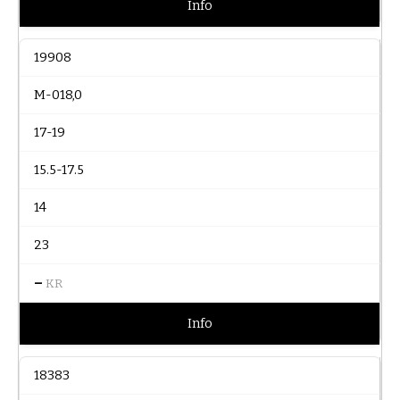
Info
19908
M-018,0
17-19
15.5-17.5
14
23
–
KR
Info
18383