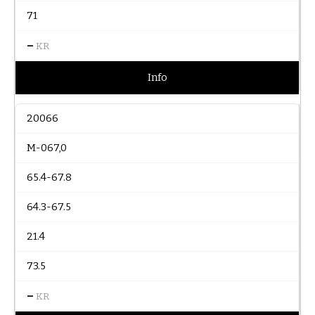
71
–
KR
Info
20066
M-067,0
65.4-67.8
64.3-67.5
21.4
73.5
–
KR