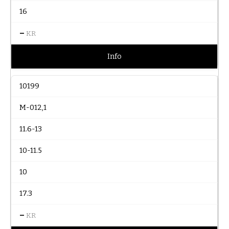
16
–
KR
Info
10199
M-012,1
11.6-13
10-11.5
10
17.3
–
KR