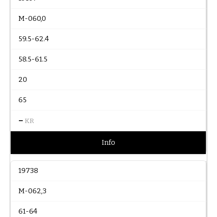
M-060,0
59.5-62.4
58.5-61.5
20
65
–
KR
Info
19738
M-062,3
61-64