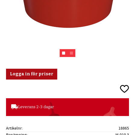
Logga in för priser
Lägg ti
local_shipping
Leverans 2-3 dagar
Artikelnr
18865
Benämning
M-010,3