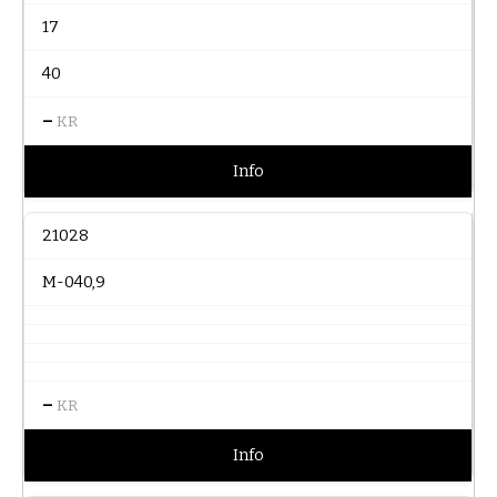
17
40
–
KR
Info
21028
M-040,9
–
KR
Info