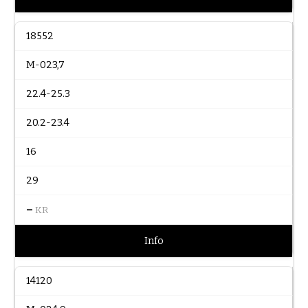
18552
M-023,7
22.4-25.3
20.2-23.4
16
29
–
KR
Info
14120