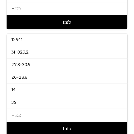
–
KR
Info
12941
M-029,2
27.8-30.5
26-28.8
14
35
–
KR
Info