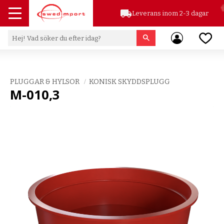
local_shipping
Leverans inom 2-3 dagar
Meny
Favor
PLUGGAR & HYLSOR
KONISK SKYDDSPLUGG
M-010,3