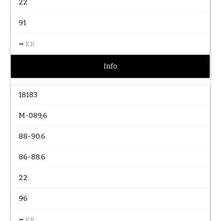
22
91
–
KR
Info
18183
M-089,6
88-90.6
86-88.6
22
96
–
KR