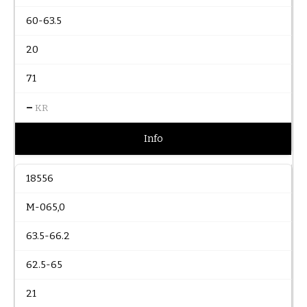
60-63.5
20
71
–
KR
Info
18556
M-065,0
63.5-66.2
62.5-65
21