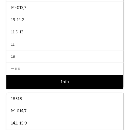
M-013,7
13-14.2
11.5-13
11
19
–
KR
Info
18518
M-014,7
14.1-15.9