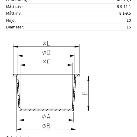
Mått utv.
9.9-11.1
Mått inv.
8.1-9.5
Höjd
10
Diameter
15