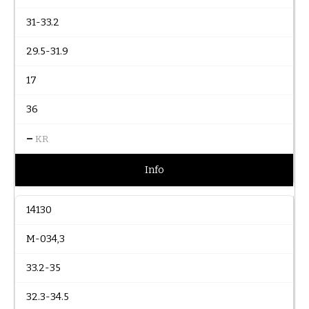
31-33.2
29.5-31.9
17
36
–
KR
Info
14130
M-034,3
33.2-35
32.3-34.5