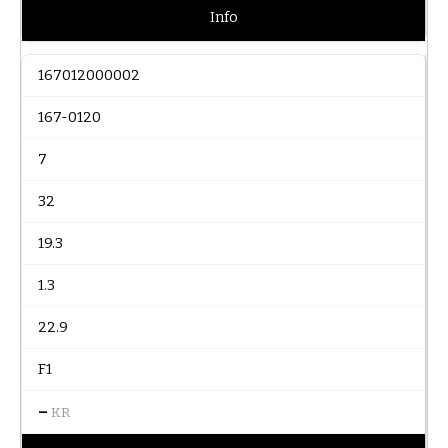
Info
167012000002
167-0120
7
32
19.3
1.3
22.9
F1
–
KR