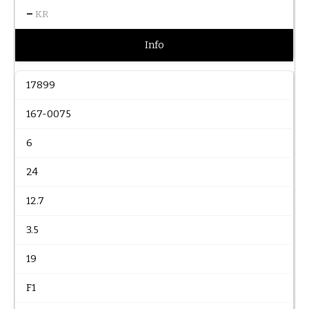
–
KR
Info
17899
167-0075
6
24
12.7
3.5
19
F1