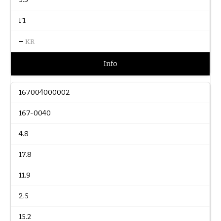
F1
–
KR
Info
167004000002
167-0040
4.8
17.8
11.9
2.5
15.2