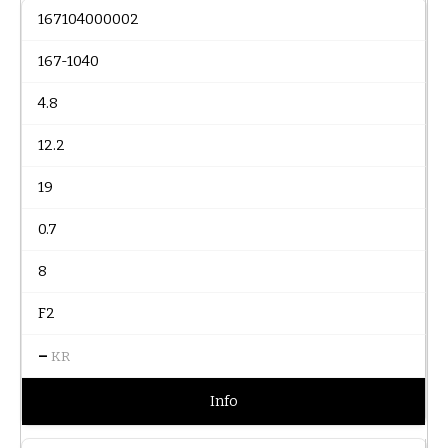
167104000002
167-1040
4.8
12.2
19
0.7
8
F2
–
KR
Info