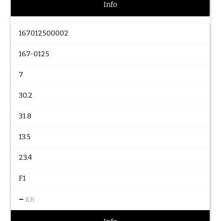
Info
167012500002
167-0125
7
30.2
31.8
13.5
23.4
F1
–
KR