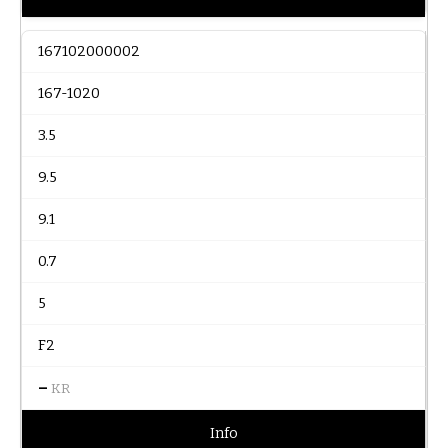
167102000002
167-1020
3.5
9.5
9.1
0.7
5
F2
–
KR
Info