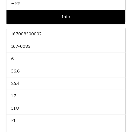
–
KR
Info
167008500002
167-0085
6
36.6
25.4
1.7
31.8
F1