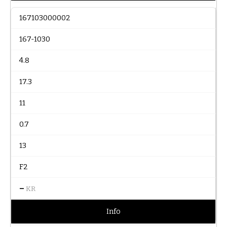
167103000002
167-1030
4.8
17.3
11
0.7
13
F2
–
KR
Info