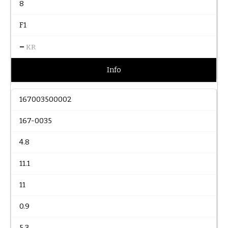
8
F1
–
KR
Info
167003500002
167-0035
4.8
11.1
11
0.9
5.3