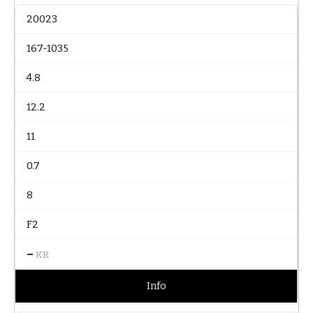
20023
167-1035
4.8
12.2
11
0.7
8
F2
–
KR
Info