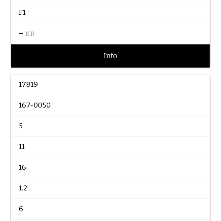
F1
–
KR
Info
17819
167-0050
5
11
16
1.2
6