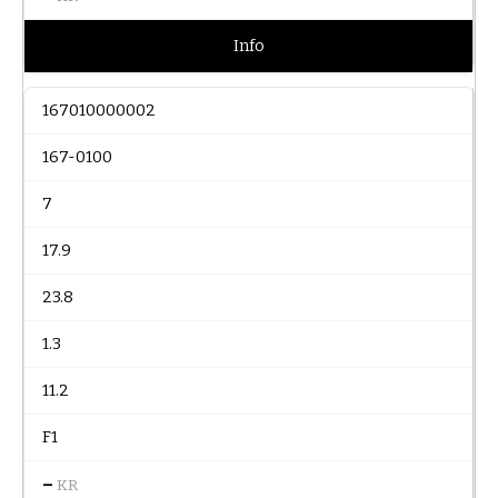
Info
167010000002
167-0100
7
17.9
23.8
1.3
11.2
F1
–
KR