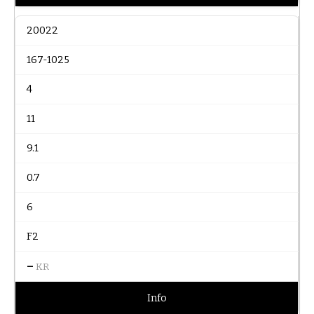
20022
167-1025
4
11
9.1
0.7
6
F2
–
KR
Info