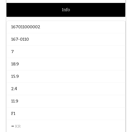
Info
167011000002
167-0110
7
18.9
15.9
2.4
11.9
F1
–
KR