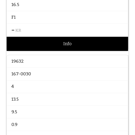
16.5
F1
–
KR
Info
19632
167-0030
4
13.5
9.5
0.9