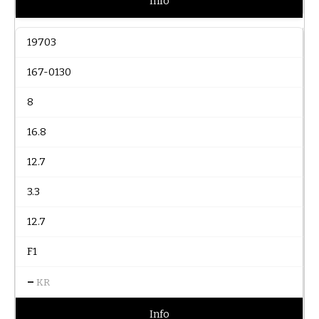
Info
19703
167-0130
8
16.8
12.7
3.3
12.7
F1
–
KR
Info