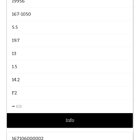
19956
167-1050
5.5
19.7
13
1.5
14.2
F2
–
KR
Info
167106000002