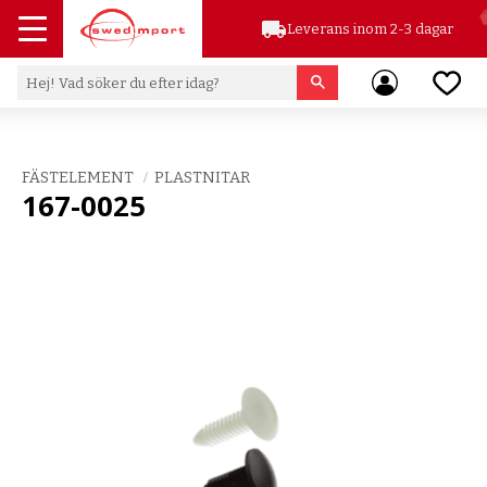
local_shipping
Leverans inom 2-3 dagar
Meny
Favor
FÄSTELEMENT
PLASTNITAR
167-0025