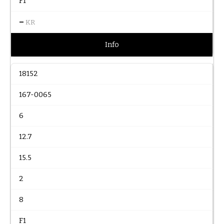
F1
–
KR
Info
18152
167-0065
6
12.7
15.5
2
8
F1