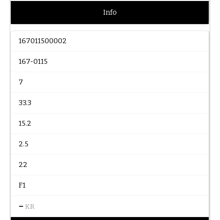
Info
167011500002
167-0115
7
33.3
15.2
2.5
22
F1
–
KR