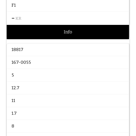
F1
–
KR
Info
18817
167-0055
5
12.7
11
1.7
8