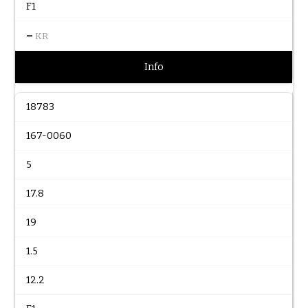
F1
–
KR
Info
18783
167-0060
5
17.8
19
1.5
12.2