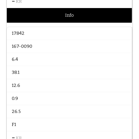
–
KR
Info
17842
167-0090
6.4
38.1
12.6
0.9
26.5
F1
–
KR