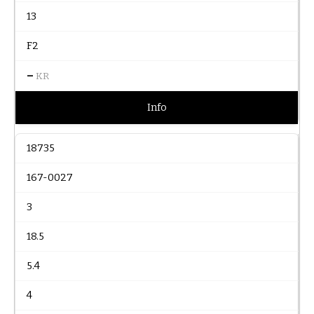
13
F2
–
KR
Info
18735
167-0027
3
18.5
5.4
4