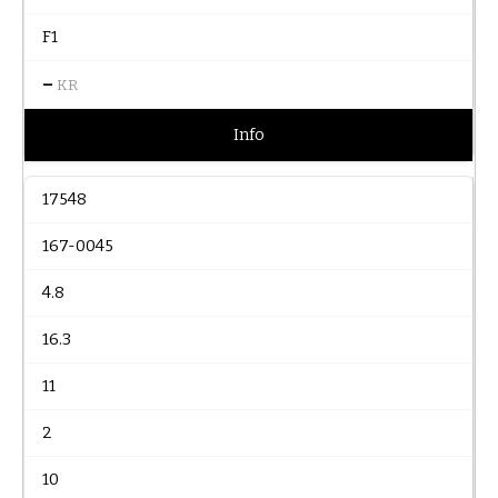
F1
–
KR
Info
17548
167-0045
4.8
16.3
11
2
10