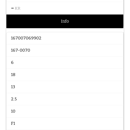
–
KR
Info
167007069902
167-0070
6
18
13
2.5
10
F1