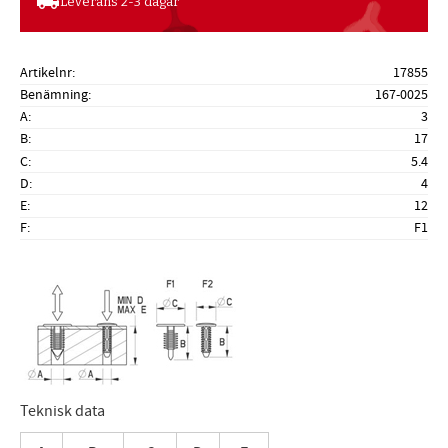
local_shipping
Leverans 2-3 dagar
Artikelnr
17855
Benämning
167-0025
A
3
B
17
C
5.4
D
4
E
12
F
F1
Teknisk data