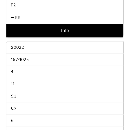
F2
–
KR
Info
20022
167-1025
4
11
9.1
0.7
6