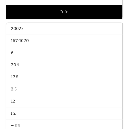
Info
20025
167-1070
6
20.4
17.8
2.5
12
F2
–
KR