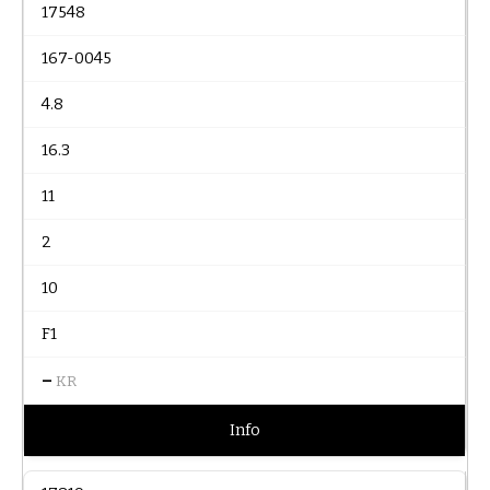
17548
167-0045
4.8
16.3
11
2
10
F1
–
KR
Info