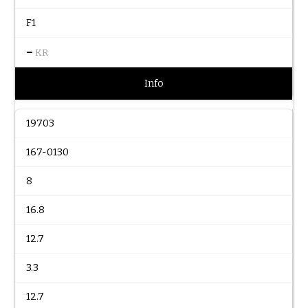
F1
–
KR
Info
19703
167-0130
8
16.8
12.7
3.3
12.7