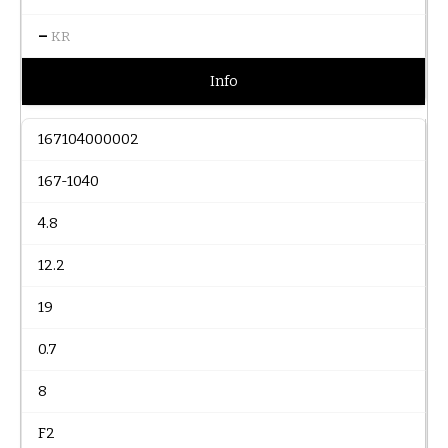
–
KR
Info
167104000002
167-1040
4.8
12.2
19
0.7
8
F2