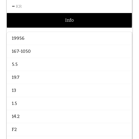
–
KR
Info
19956
167-1050
5.5
19.7
13
1.5
14.2
F2