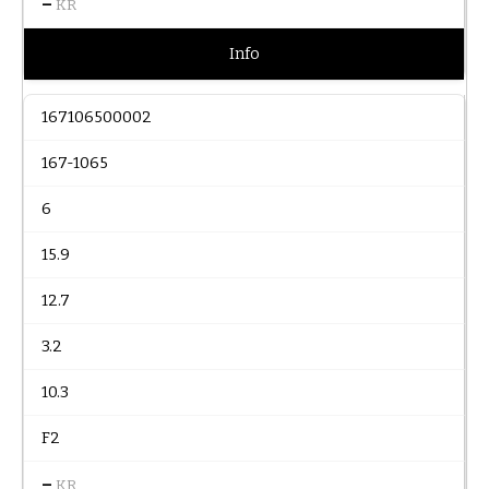
–
KR
Info
167106500002
167-1065
6
15.9
12.7
3.2
10.3
F2
–
KR