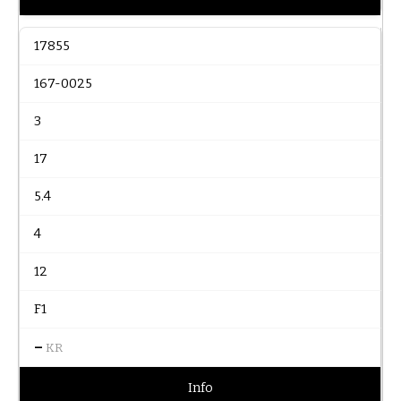
17855
167-0025
3
17
5.4
4
12
F1
–
KR
Info