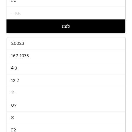
F2
–
KR
Info
20023
167-1035
4.8
12.2
11
0.7
8
F2