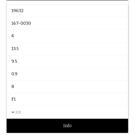
19632
167-0030
4
13.5
9.5
0.9
8
F1
–
KR
Info