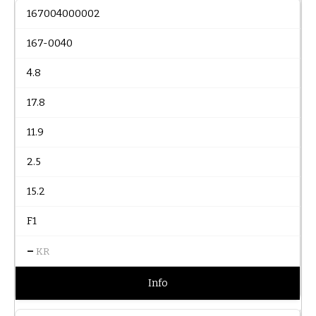
167004000002
167-0040
4.8
17.8
11.9
2.5
15.2
F1
–
KR
Info