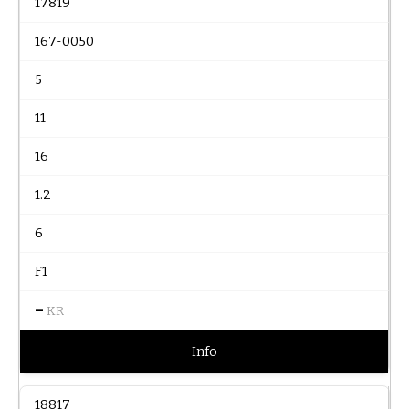
17819
167-0050
5
11
16
1.2
6
F1
–
KR
Info
18817