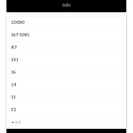
Info
20080
167-1085
8.7
19.1
16
1.4
13
F2
–
KR