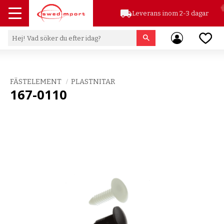
local_shipping
Leverans inom 2-3 dagar
Meny
Favor
FÄSTELEMENT
PLASTNITAR
167-0110