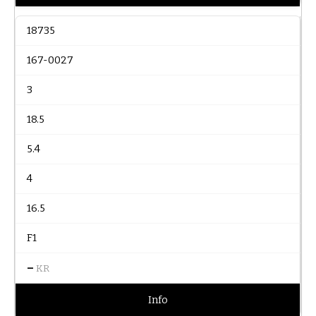
18735
167-0027
3
18.5
5.4
4
16.5
F1
–
KR
Info