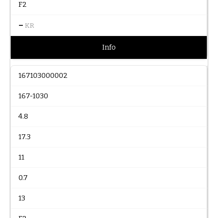
F2
–
KR
Info
167103000002
167-1030
4.8
17.3
11
0.7
13