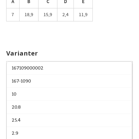
A
B
C
D
E
7
18,9
15,9
2,4
11,9
Varianter
167109000002
167-1090
10
20.8
25.4
2.9