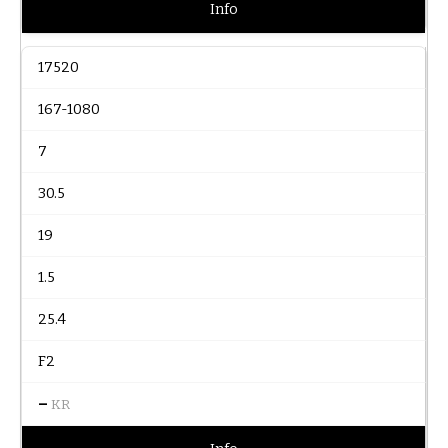
Info
17520
167-1080
7
30.5
19
1.5
25.4
F2
–
KR