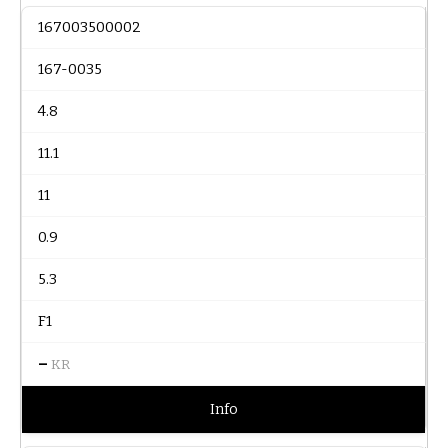
167003500002
167-0035
4.8
11.1
11
0.9
5.3
F1
–
KR
Info