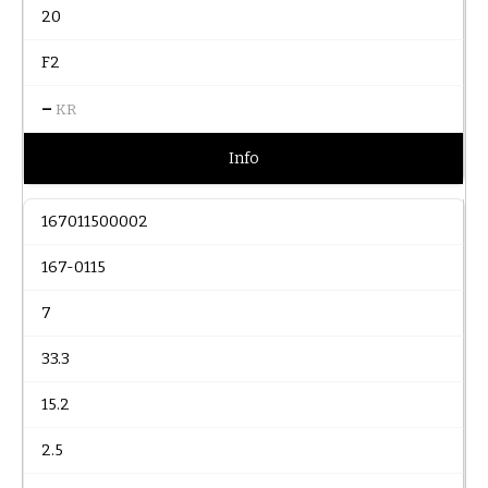
20
F2
–
KR
Info
167011500002
167-0115
7
33.3
15.2
2.5