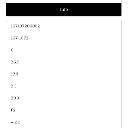
Info
167107200002
167-1072
6
26.9
17.8
2.5
20.3
F2
–
KR