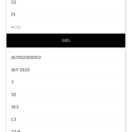
22
F1
–
KR
Info
167012000002
167-0120
7
32
19.3
1.3
22.9