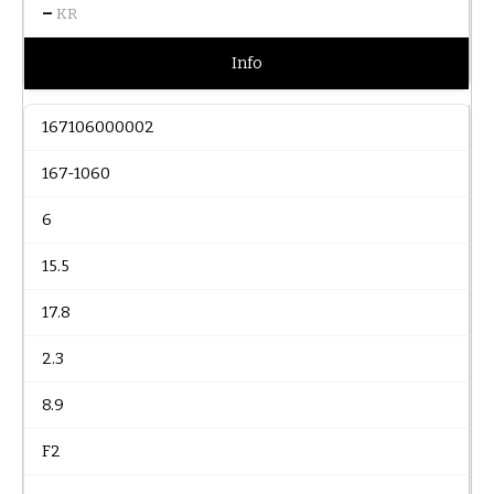
–
KR
Info
167106000002
167-1060
6
15.5
17.8
2.3
8.9
F2