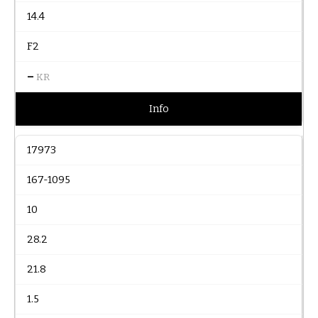
14.4
F2
–
KR
Info
17973
167-1095
10
28.2
21.8
1.5