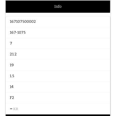
Info
167107500002
167-1075
7
21.2
19
1.5
14
F2
–
KR