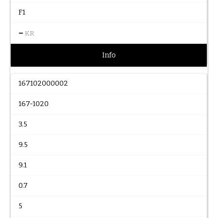
F1
–
KR
Info
167102000002
167-1020
3.5
9.5
9.1
0.7
5