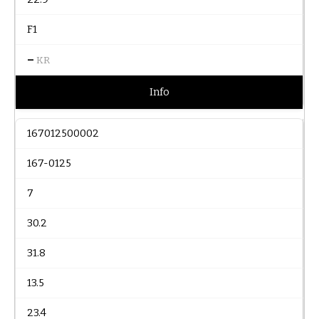
F1
–
KR
Info
167012500002
167-0125
7
30.2
31.8
13.5
23.4