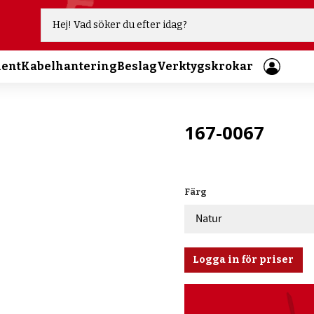
ment
Kabelhantering
Beslag
Verktygskrokar
167-0067
Färg
Logga in för priser