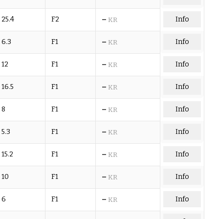
–
25.4
F2
Info
KR
–
6.3
F1
Info
KR
–
12
F1
Info
KR
–
16.5
F1
Info
KR
–
8
F1
Info
KR
–
5.3
F1
Info
KR
–
15.2
F1
Info
KR
–
10
F1
Info
KR
–
6
F1
Info
KR