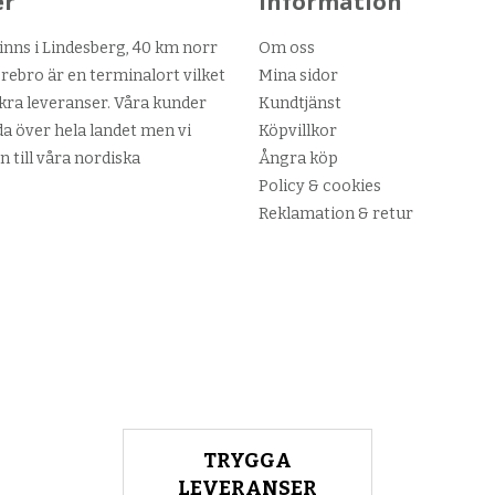
er
Information
nns i Lindesberg, 40 km norr
Om oss
ebro är en terminalort vilket
Mina sidor
kra leveranser. Våra kunder
Kundtjänst
da över hela landet men vi
Köpvillkor
n till våra nordiska
Ångra köp
Policy & cookies
Reklamation & retur
TRYGGA
LEVERANSER