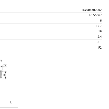
167006700002
167-0067
6
12.7
19
2.4
8.1
F1
E