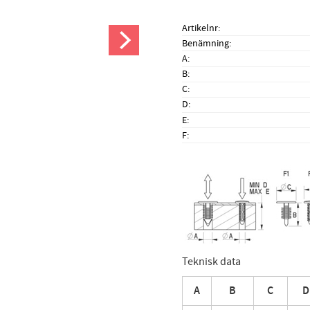
Artikelnr
Benämning
A
B
C
D
E
F
Teknisk data
A
B
C
D