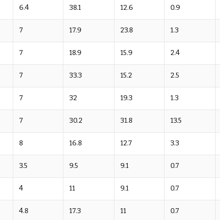
6.4
38.1
12.6
0.9
7
17.9
23.8
1.3
7
18.9
15.9
2.4
7
33.3
15.2
2.5
7
32
19.3
1.3
7
30.2
31.8
13.5
8
16.8
12.7
3.3
3.5
9.5
9.1
0.7
4
11
9.1
0.7
4.8
17.3
11
0.7