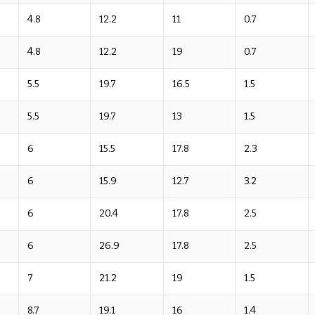
4.8
12.2
11
0.7
4.8
12.2
19
0.7
5.5
19.7
16.5
1.5
5.5
19.7
13
1.5
6
15.5
17.8
2.3
6
15.9
12.7
3.2
6
20.4
17.8
2.5
6
26.9
17.8
2.5
7
21.2
19
1.5
8.7
19.1
16
1.4