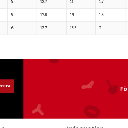
5
12.7
11
1.7
5
17.8
19
1.5
6
12.7
15.5
2
rera
Fö