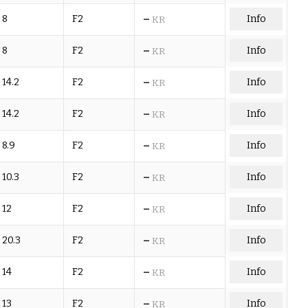
–
8
F2
Info
KR
–
8
F2
Info
KR
–
14.2
F2
Info
KR
–
14.2
F2
Info
KR
–
8.9
F2
Info
KR
–
10.3
F2
Info
KR
–
12
F2
Info
KR
–
20.3
F2
Info
KR
–
14
F2
Info
KR
–
13
F2
Info
KR