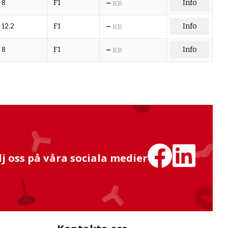
–
8
F1
Info
KR
–
12.2
F1
Info
KR
–
8
F1
Info
KR
lj oss på våra sociala medier