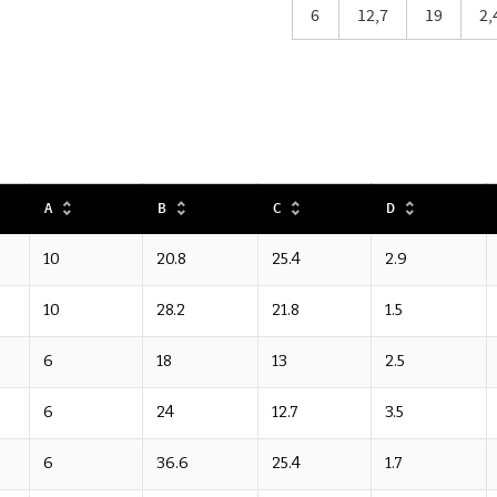
6
12,7
19
2,
A
B
C
D
10
20.8
25.4
2.9
10
28.2
21.8
1.5
6
18
13
2.5
6
24
12.7
3.5
6
36.6
25.4
1.7