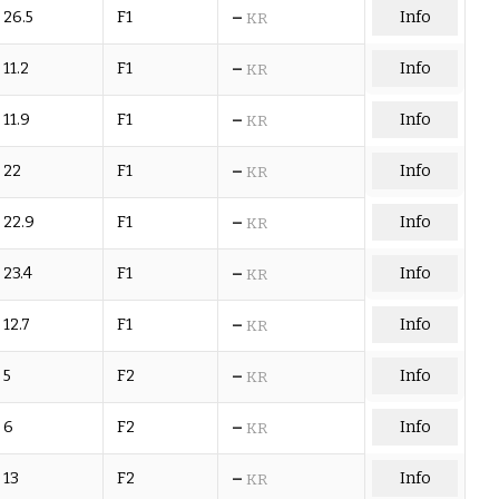
–
26.5
F1
Info
KR
–
11.2
F1
Info
KR
–
11.9
F1
Info
KR
–
22
F1
Info
KR
–
22.9
F1
Info
KR
–
23.4
F1
Info
KR
–
12.7
F1
Info
KR
–
5
F2
Info
KR
–
6
F2
Info
KR
–
13
F2
Info
KR