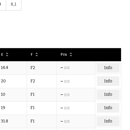
4
8,1
E
F
Pris
–
14.4
F2
KR
Info
–
20
F2
Info
KR
–
10
F1
Info
KR
–
19
F1
Info
KR
–
31.8
F1
Info
KR