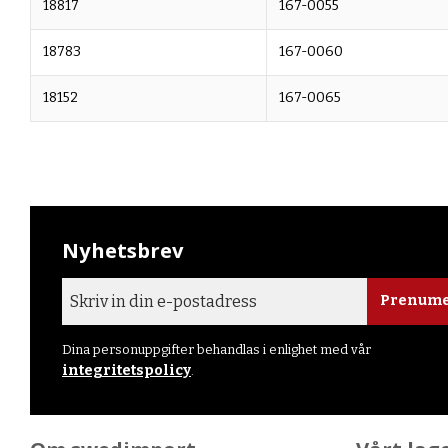
18817
167-0055
18783
167-0060
18152
167-0065
Nyhetsbrev
Prenume
Dina personuppgifter behandlas i enlighet med vår
integritetspolicy
.