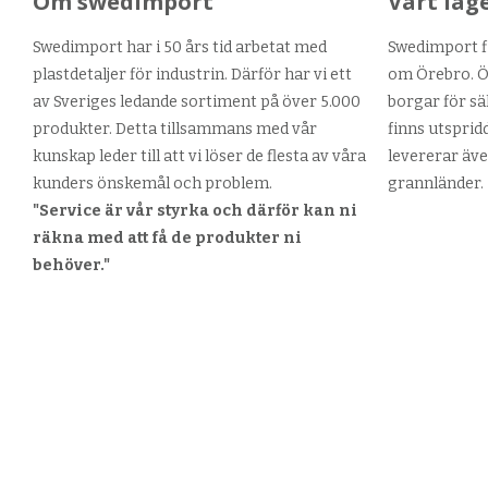
Om swedimport
Vårt lag
Swedimport har i 50 års tid arbetat med
Swedimport fi
plastdetaljer för industrin. Därför har vi ett
om Örebro. Ör
av Sveriges ledande sortiment på över 5.000
borgar för sä
produkter. Detta tillsammans med vår
finns utsprid
kunskap leder till att vi löser de flesta av våra
levererar äve
kunders önskemål och problem.
grannländer.
"Service är vår styrka och därför kan ni
räkna med att få de produkter ni
behöver."