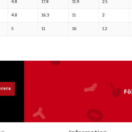
4.8
17.8
11.9
2.5
4.8
16.3
11
2
5
11
16
1.2
rera
Fö