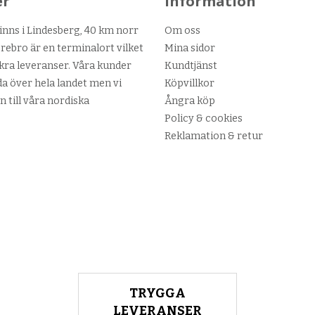
er
Information
nns i Lindesberg, 40 km norr
Om oss
ebro är en terminalort vilket
Mina sidor
kra leveranser. Våra kunder
Kundtjänst
da över hela landet men vi
Köpvillkor
n till våra nordiska
Ångra köp
Policy & cookies
Reklamation & retur
TRYGGA
LEVERANSER