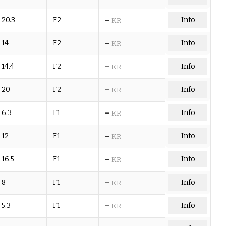
–
20.3
F2
Info
KR
–
14
F2
Info
KR
–
14.4
F2
Info
KR
–
20
F2
Info
KR
–
6.3
F1
Info
KR
–
12
F1
Info
KR
–
16.5
F1
Info
KR
–
8
F1
Info
KR
–
5.3
F1
Info
KR