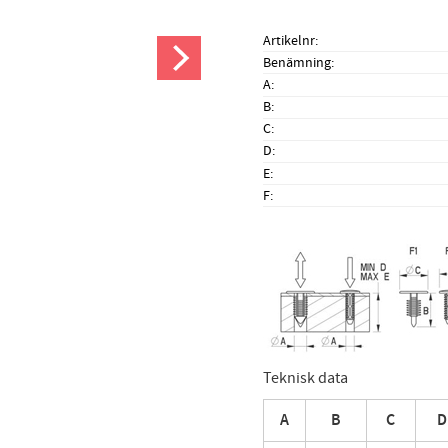
Artikelnr
Benämning
A
B
C
D
E
F
Teknisk data
A
B
C
D