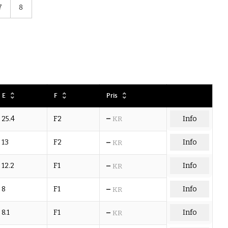
7
8
E
F
Pris
–
25.4
F2
KR
Info
–
13
F2
Info
KR
–
12.2
F1
Info
KR
–
8
F1
Info
KR
–
8.1
F1
Info
KR