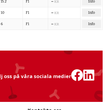
–
15.2
F1
Info
KR
–
10
F1
Info
KR
–
6
F1
Info
KR
lj oss på våra sociala medier