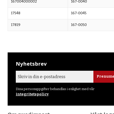
167004000002
167-0040
17548
167-0045
17819
167-0050
Nyhetsbrev
Prenume
Dina personuppgifter behandlas i enlighet med vår
integritetspolicy
.