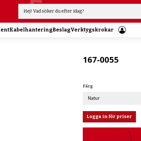
ment
Kabelhantering
Beslag
Verktygskrokar
167-0055
Färg
Logga in för priser