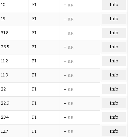
–
10
F1
Info
KR
–
19
F1
Info
KR
–
31.8
F1
Info
KR
–
26.5
F1
Info
KR
–
11.2
F1
Info
KR
–
11.9
F1
Info
KR
–
22
F1
Info
KR
–
22.9
F1
Info
KR
–
23.4
F1
Info
KR
–
12.7
F1
Info
KR