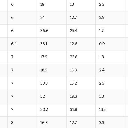
6
18
13
2.5
6
24
12.7
3.5
6
36.6
25.4
1.7
6.4
38.1
12.6
0.9
7
17.9
23.8
1.3
7
18.9
15.9
2.4
7
33.3
15.2
2.5
7
32
19.3
1.3
7
30.2
31.8
13.5
8
16.8
12.7
3.3