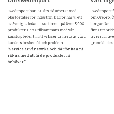
Om swedimport
Vårt lag
Swedimport har i 50 års tid arbetat med
Swedimport fi
plastdetaljer för industrin. Därför har vi ett
om Örebro. Ör
av Sveriges ledande sortiment på över 5.000
borgar för sä
produkter. Detta tillsammans med vår
finns utsprid
kunskap leder till att vi löser de flesta av våra
levererar äve
kunders önskemål och problem.
grannländer.
"Service är vår styrka och därför kan ni
räkna med att få de produkter ni
behöver."