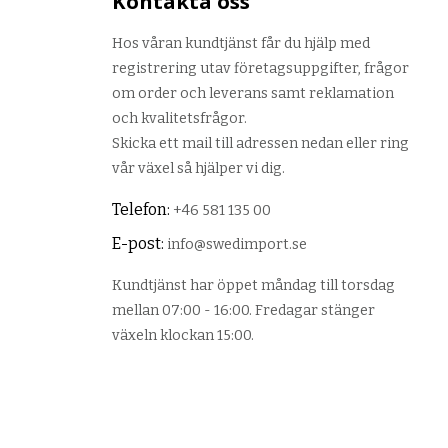
Kontakta oss
Hos våran kundtjänst får du hjälp med
registrering utav företagsuppgifter, frågor
om order och leverans samt reklamation
och kvalitetsfrågor.
Skicka ett mail till adressen nedan eller ring
vår växel så hjälper vi dig.
Telefon:
+46 581 135 00
E-post:
info@swedimport.se
Kundtjänst har öppet måndag till torsdag
mellan 07:00 - 16:00. Fredagar stänger
växeln klockan 15:00.