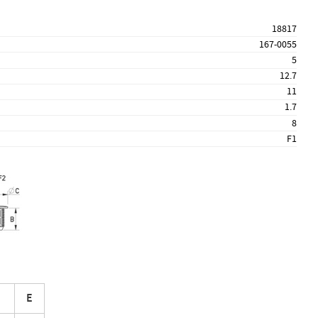
18817
167-0055
5
12.7
11
1.7
8
F1
E