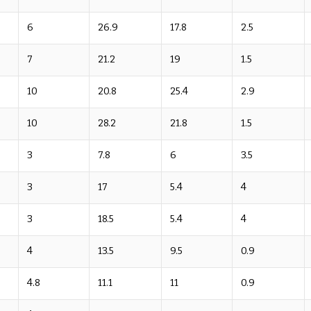
6
26.9
17.8
2.5
7
21.2
19
1.5
10
20.8
25.4
2.9
10
28.2
21.8
1.5
3
7.8
6
3.5
3
17
5.4
4
3
18.5
5.4
4
4
13.5
9.5
0.9
4.8
11.1
11
0.9