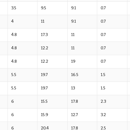
3.5
9.5
9.1
0.7
4
11
9.1
0.7
4.8
17.3
11
0.7
4.8
12.2
11
0.7
4.8
12.2
19
0.7
5.5
19.7
16.5
1.5
5.5
19.7
13
1.5
6
15.5
17.8
2.3
6
15.9
12.7
3.2
6
20.4
17.8
2.5