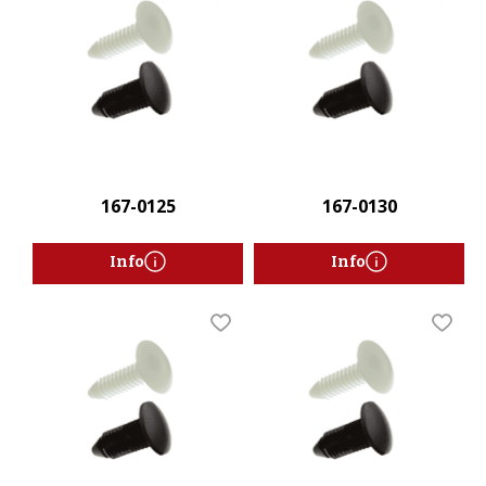
167-0125
167-0130
Info
Info
Lägg till i favoriter
Lägg t