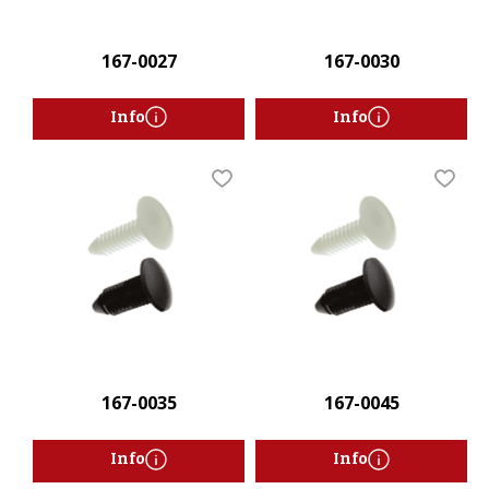
167-0027
167-0030
Info
Info
Lägg till i favoriter
Lägg t
167-0035
167-0045
Info
Info