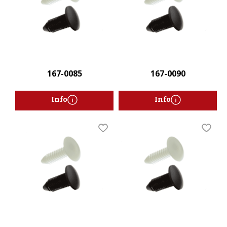
167-0085
167-0090
Info
Info
Lägg till i favoriter
Lägg t