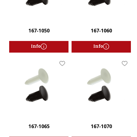
167-1050
167-1060
Info
Info
Lägg till i favoriter
Lägg t
167-1065
167-1070