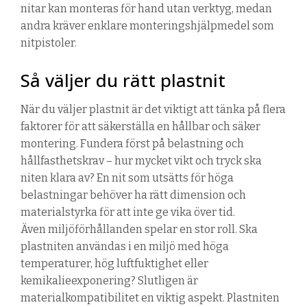
nitar
kan monteras för hand utan verktyg, medan
andra kräver enklare monteringshjälpmedel som
nitpistoler.
Så väljer du rätt plastnit
När du väljer
plastn
it
är det viktigt att tänka på flera
faktorer för att säkerställa en hållbar och säker
montering. Fundera först på
belastning och
hållfasthetskrav
– hur mycket vikt och tryck ska
niten klara av? En nit som utsätts för höga
belastningar behöver ha rätt dimension och
materialstyrka för att inte ge vika över tid.
Även miljöförhållanden spelar en stor roll. Ska
plastn
iten
användas i en miljö med höga
temperaturer, hög luftfuktighet eller
kemikalieexponering?
Slutligen är
materialkompatibilitet en viktig aspekt.
Plastn
iten