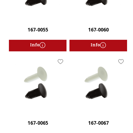
167-0055
167-0060
Info
Info
Lägg till i favoriter
Lägg t
167-0065
167-0067