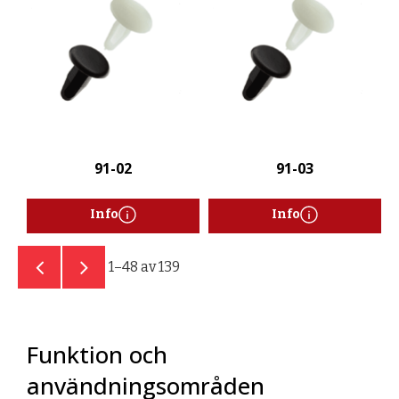
91-02
91-03
Info
Info
1–
48
av
139
Funktion och
användningsområden