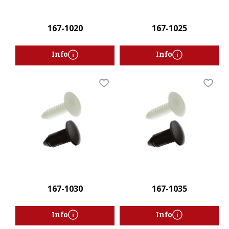
167-1020
167-1025
Info
Info
Lägg till i favoriter
Lägg t
167-1030
167-1035
Info
Info