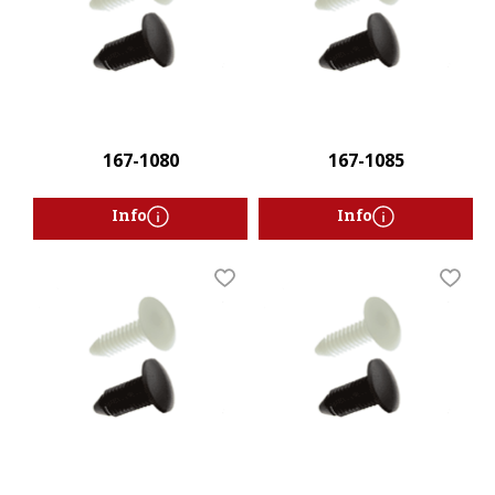
167-1080
167-1085
Info
Info
Lägg till i favoriter
Lägg t