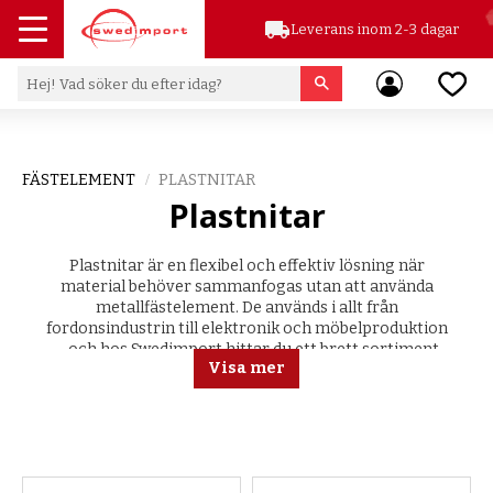
local_shipping
Leverans inom 2-3 dagar
Meny
Favor
FÄSTELEMENT
PLASTNITAR
Plastnitar
Plastn
ita
r
är en flexibel och effektiv lösning när
material behöver sammanfogas utan att använda
metallfästelement
. De används i allt från
fordonsindustrin till elektronik och möbelproduktion
– och hos
Swedimport
hittar du ett brett sortiment
Visa mer
anpassat för olika behov.