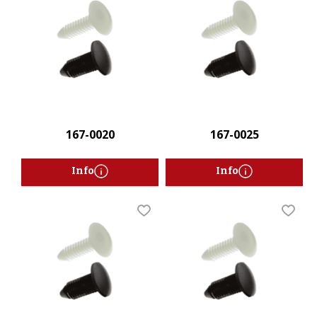
167-0020
167-0025
Info
Info
Lägg till i favoriter
Lägg t