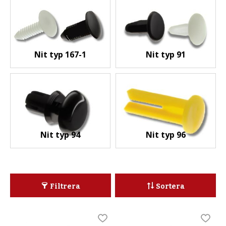
Nit typ 167-1
Nit typ 91
Nit typ 94
Nit typ 96
Filtrera
Sortera
Lägg till i favoriter
Lägg t