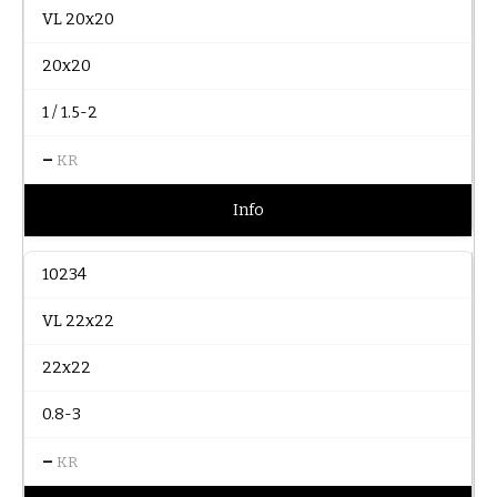
VL 20x20
20x20
1 / 1.5-2
–
KR
Info
10234
VL 22x22
22x22
0.8-3
–
KR