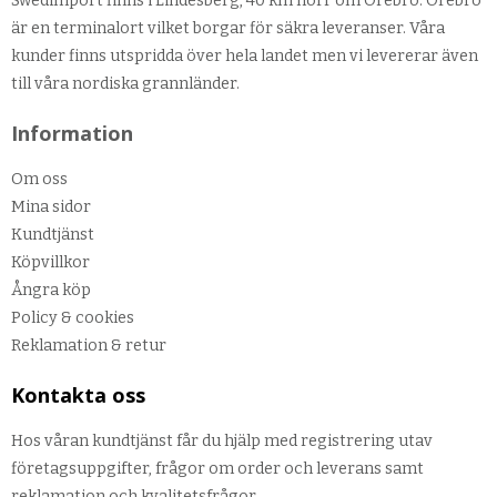
Swedimport finns i Lindesberg, 40 km norr om Örebro. Örebro
är en terminalort vilket borgar för säkra leveranser. Våra
kunder finns utspridda över hela landet men vi levererar även
till våra nordiska grannländer.
Information
Om oss
Mina sidor
Kundtjänst
Köpvillkor
Ångra köp
Policy & cookies
Reklamation & retur
Kontakta oss
Hos våran kundtjänst får du hjälp med registrering utav
företagsuppgifter, frågor om order och leverans samt
reklamation och kvalitetsfrågor.