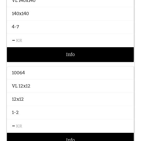
VL 140x140
140x140
4-7
–
KR
Info
10064
VL 12x12
12x12
1-2
–
KR
Info