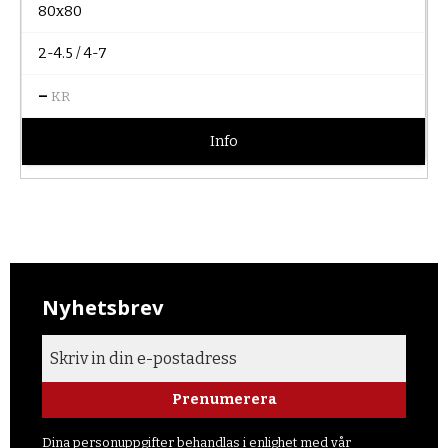
80x80
2-4.5 / 4-7
–
KR
Info
Nyhetsbrev
Prenumerera
Dina personuppgifter behandlas i enlighet med vår