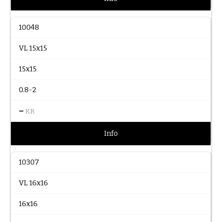
10048
VL 15x15
15x15
0.8-2
–
KR
Info
10307
VL 16x16
16x16