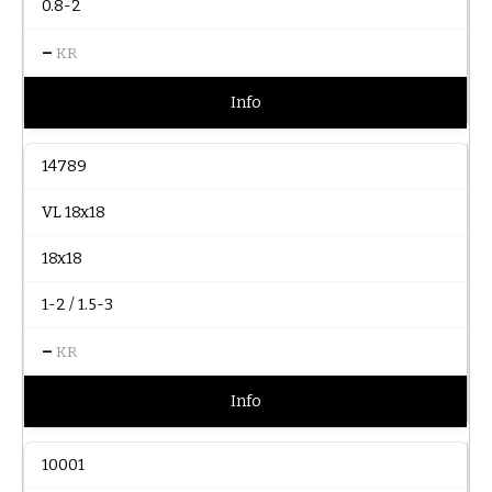
0.8-2
–
KR
Info
14789
VL 18x18
18x18
1-2 / 1.5-3
–
KR
Info
10001