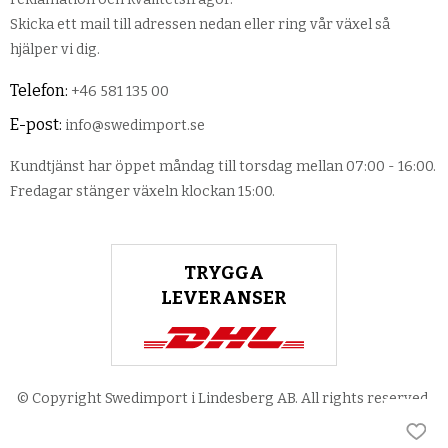
Skicka ett mail till adressen nedan eller ring vår växel så
hjälper vi dig.
Telefon:
+46 581 135 00
E-post:
info@swedimport.se
Kundtjänst har öppet måndag till torsdag mellan 07:00 - 16:00.
Fredagar stänger växeln klockan 15:00.
TRYGGA
LEVERANSER
© Copyright Swedimport i Lindesberg AB. All rights reserved.
Lägg 
Lägg 
Lägg 
Lägg 
Lägg 
Lägg 
Lägg 
Lägg 
Lägg 
Lägg 
Lägg 
Lägg 
Lägg 
Lägg 
Lägg 
Lägg 
Lägg 
Lägg 
Lägg 
Lägg 