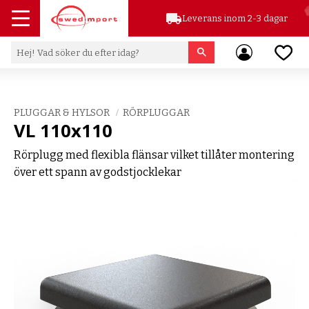
local_shipping
Leverans inom 2-3 dagar
Meny
Favor
PLUGGAR & HYLSOR
RÖRPLUGGAR
VL 110x110
Rörplugg med flexibla flänsar vilket tillåter montering
över ett spann av godstjocklekar