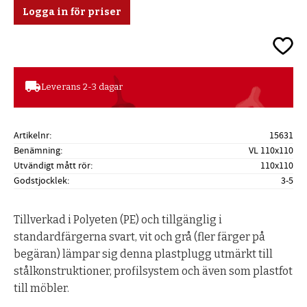
Logga in för priser
Lägg ti
local_shipping
Leverans 2-3 dagar
Artikelnr
15631
Benämning
VL 110x110
Utvändigt mått rör
110x110
Godstjocklek
3-5
Tillverkad i Polyeten (PE) och tillgänglig i
standardfärgerna svart, vit och grå (fler färger på
begäran) lämpar sig denna plastplugg utmärkt till
stålkonstruktioner, profilsystem och även som plastfot
till möbler.