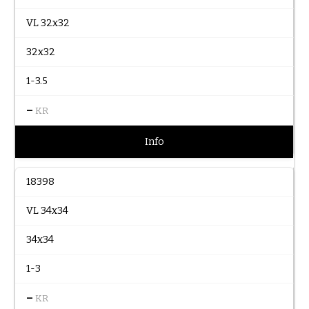
VL 32x32
32x32
1-3.5
–
KR
Info
18398
VL 34x34
34x34
1-3
–
KR