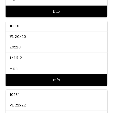
KR
Info
10001
VL 20x20
20x20
1 / 1.5-2
–
KR
Info
10234
VL 22x22