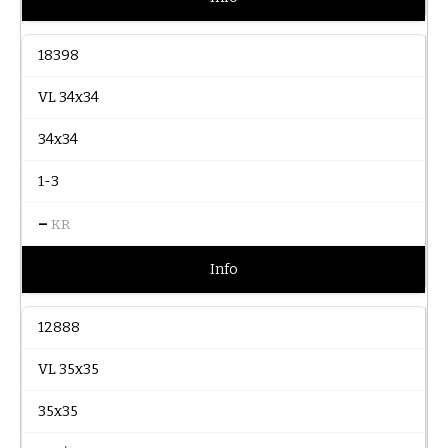
18398
VL 34x34
34x34
1-3
–
KR
Info
12888
VL 35x35
35x35