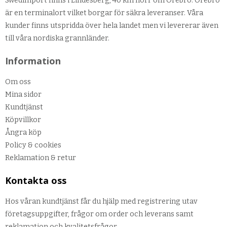
Swedimport finns i Lindesberg, 40 km norr om Örebro. Örebro
är en terminalort vilket borgar för säkra leveranser. Våra
kunder finns utspridda över hela landet men vi levererar även
till våra nordiska grannländer.
Information
Om oss
Mina sidor
Kundtjänst
Köpvillkor
Ångra köp
Policy & cookies
Reklamation & retur
Kontakta oss
Hos våran kundtjänst får du hjälp med registrering utav
företagsuppgifter, frågor om order och leverans samt
reklamation och kvalitetsfrågor.