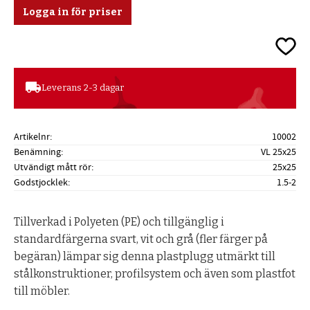
Logga in för priser
Lägg ti
local_shipping
Leverans 2-3 dagar
Artikelnr
10002
Benämning
VL 25x25
Utvändigt mått rör
25x25
Godstjocklek
1.5-2
Tillverkad i Polyeten (PE) och tillgänglig i
standardfärgerna svart, vit och grå (fler färger på
begäran) lämpar sig denna plastplugg utmärkt till
stålkonstruktioner, profilsystem och även som plastfot
till möbler.