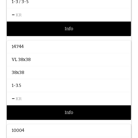
1-3 / 3-5
–
KR
Info
14744
VL 38x38
38x38
1-3.5
–
KR
Info
10004