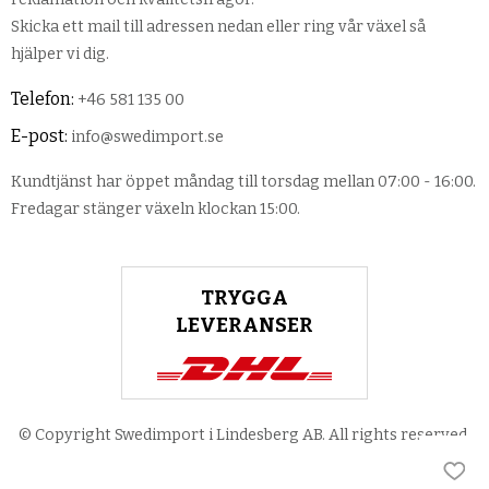
Skicka ett mail till adressen nedan eller ring vår växel så
hjälper vi dig.
Telefon:
+46 581 135 00
E-post:
info@swedimport.se
Kundtjänst har öppet måndag till torsdag mellan 07:00 - 16:00.
Fredagar stänger växeln klockan 15:00.
TRYGGA
LEVERANSER
© Copyright Swedimport i Lindesberg AB. All rights reserved.
Lägg 
Lägg 
Lägg 
Lägg 
Lägg 
Lägg 
Lägg 
Lägg 
Lägg 
Lägg 
Lägg 
Lägg 
Lägg 
Lägg 
Lägg 
Lägg 
Lägg 
Lägg 
Lägg 
Lägg 