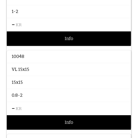
1-2
–
KR
Info
10048
VL 15x15
15x15
0.8-2
–
KR
Info