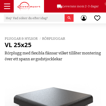
local_shipping
Leverans inom 2-3 dagar
Meny
Favor
PLUGGAR & HYLSOR
RÖRPLUGGAR
VL 25x25
Rörplugg med flexibla flänsar vilket tillåter montering
över ett spann av godstjocklekar