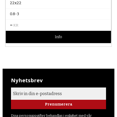
22x22
0.8-3
–
KR
Info
Nyhetsbrev
Prenumerera
Dina personuppgifter behandlas i enlighet med vår