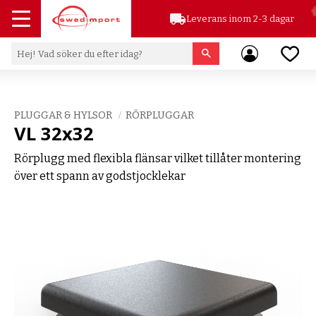
local_shipping
Leverans inom 2-3 dagar
Meny
Favor
PLUGGAR & HYLSOR
RÖRPLUGGAR
VL 32x32
Rörplugg med flexibla flänsar vilket tillåter montering
över ett spann av godstjocklekar