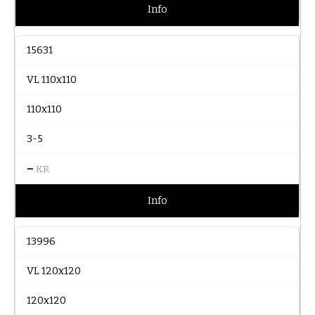
Info
15631
VL 110x110
110x110
3-5
–
KR
Info
13996
VL 120x120
120x120