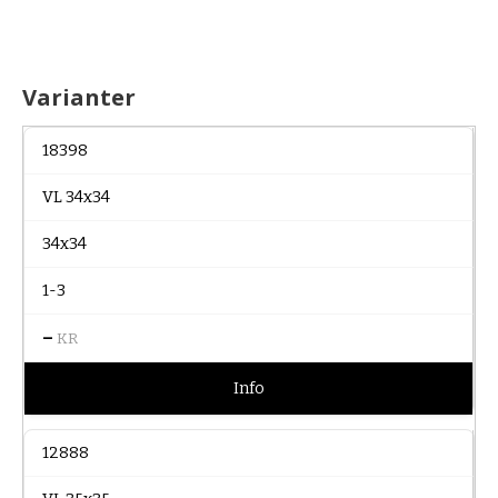
Varianter
18398
VL 34x34
34x34
1-3
–
KR
Info
12888