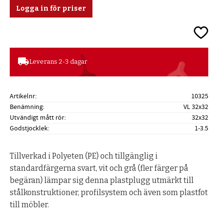
Logga in för priser
Lägg ti
local_shipping
Leverans 2-3 dagar
Artikelnr
10325
Benämning
VL 32x32
Utvändigt mått rör
32x32
Godstjocklek
1-3.5
Tillverkad i Polyeten (PE) och tillgänglig i
standardfärgerna svart, vit och grå (fler färger på
begäran) lämpar sig denna plastplugg utmärkt till
stålkonstruktioner, profilsystem och även som plastfot
till möbler.