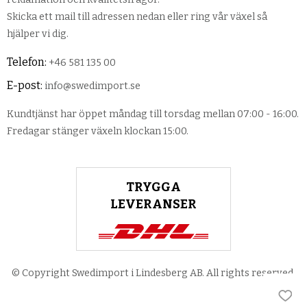
Skicka ett mail till adressen nedan eller ring vår växel så
hjälper vi dig.
Telefon:
+46 581 135 00
E-post:
info@swedimport.se
Kundtjänst har öppet måndag till torsdag mellan 07:00 - 16:00.
Fredagar stänger växeln klockan 15:00.
TRYGGA
LEVERANSER
© Copyright Swedimport i Lindesberg AB. All rights reserved.
Lägg 
Lägg 
Lägg 
Lägg 
Lägg 
Lägg 
Lägg 
Lägg 
Lägg 
Lägg 
Lägg 
Lägg 
Lägg 
Lägg 
Lägg 
Lägg 
Lägg 
Lägg 
Lägg 
Lägg 