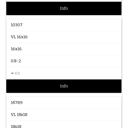
Info
10307
VL 16x16
16x16
0.8-2
–
KR
Info
14789
VL 18x18
18x18