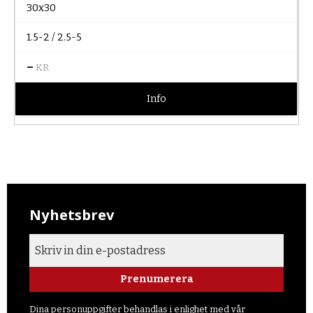
30x30
1.5-2 / 2.5-5
–
KR
Info
Nyhetsbrev
Prenumerera
Dina personuppgifter behandlas i enlighet med vår