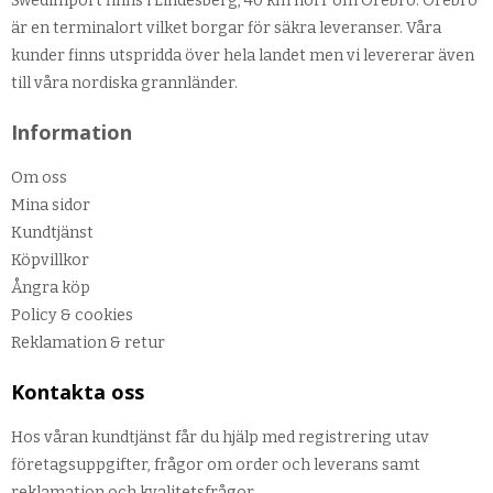
Swedimport finns i Lindesberg, 40 km norr om Örebro. Örebro
är en terminalort vilket borgar för säkra leveranser. Våra
kunder finns utspridda över hela landet men vi levererar även
till våra nordiska grannländer.
Information
Om oss
Mina sidor
Kundtjänst
Köpvillkor
Ångra köp
Policy & cookies
Reklamation & retur
Kontakta oss
Hos våran kundtjänst får du hjälp med registrering utav
företagsuppgifter, frågor om order och leverans samt
reklamation och kvalitetsfrågor.