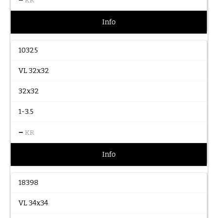
KR
Info
10325
VL 32x32
32x32
1-3.5
–
KR
Info
18398
VL 34x34