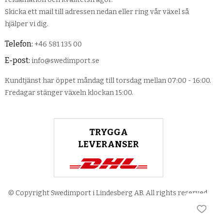
Skicka ett mail till adressen nedan eller ring vår växel så
hjälper vi dig.
Telefon:
+46 581 135 00
E-post:
info@swedimport.se
Kundtjänst har öppet måndag till torsdag mellan 07:00 - 16:00.
Fredagar stänger växeln klockan 15:00.
TRYGGA
LEVERANSER
© Copyright Swedimport i Lindesberg AB. All rights reserved.
Lägg 
Lägg 
Lägg 
Lägg 
Lägg 
Lägg 
Lägg 
Lägg 
Lägg 
Lägg 
Lägg 
Lägg 
Lägg 
Lägg 
Lägg 
Lägg 
Lägg 
Lägg 
Lägg 
Lägg 