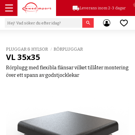
local_shipping
Leverans inom 2-3 dagar
Meny
Favor
PLUGGAR & HYLSOR
RÖRPLUGGAR
VL 35x35
Rörplugg med flexibla flänsar vilket tillåter montering
över ett spann av godstjocklekar