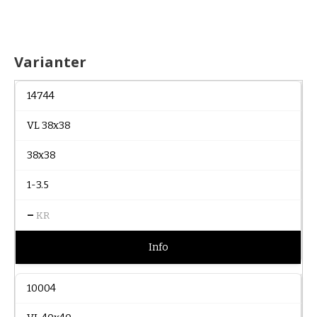
Varianter
14744
VL 38x38
38x38
1-3.5
–
KR
Info
10004