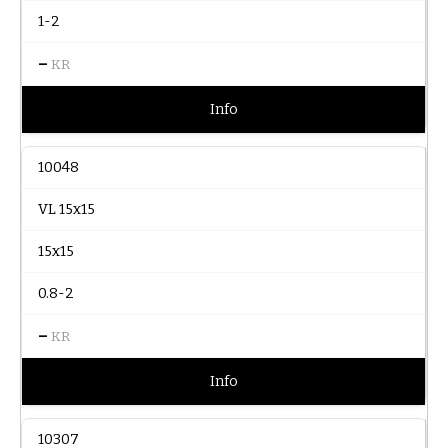
1-2
–
KR
Info
10048
VL 15x15
15x15
0.8-2
–
KR
Info
10307