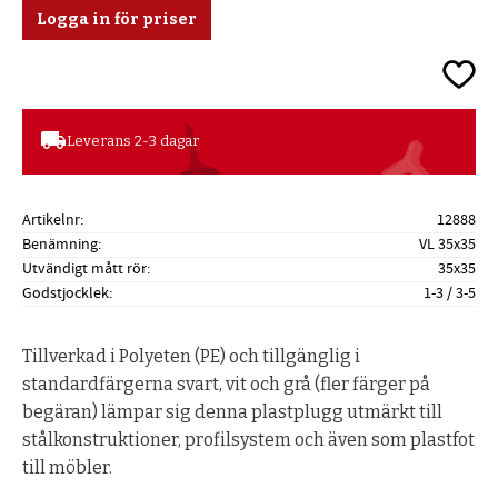
Logga in för priser
Lägg ti
local_shipping
Leverans 2-3 dagar
Artikelnr
12888
Benämning
VL 35x35
Utvändigt mått rör
35x35
Godstjocklek
1-3 / 3-5
Tillverkad i Polyeten (PE) och tillgänglig i
standardfärgerna svart, vit och grå (fler färger på
begäran) lämpar sig denna plastplugg utmärkt till
stålkonstruktioner, profilsystem och även som plastfot
till möbler.