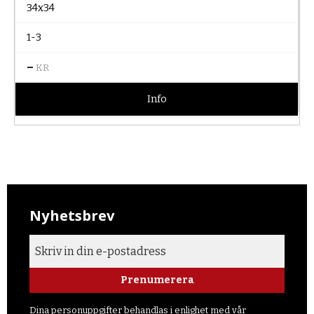
34x34
1-3
–
KR
Info
Nyhetsbrev
Prenumerera
Dina personuppgifter behandlas i enlighet med vår