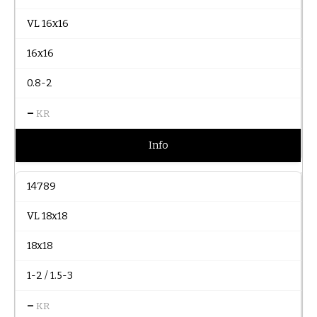
VL 16x16
16x16
0.8-2
–
KR
Info
14789
VL 18x18
18x18
1-2 / 1.5-3
–
KR