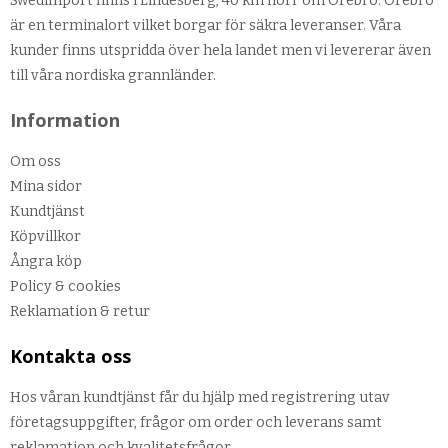
Swedimport finns i Lindesberg, 40 km norr om Örebro. Örebro
är en terminalort vilket borgar för säkra leveranser. Våra
kunder finns utspridda över hela landet men vi levererar även
till våra nordiska grannländer.
Information
Om oss
Mina sidor
Kundtjänst
Köpvillkor
Ångra köp
Policy & cookies
Reklamation & retur
Kontakta oss
Hos våran kundtjänst får du hjälp med registrering utav
företagsuppgifter, frågor om order och leverans samt
reklamation och kvalitetsfrågor.