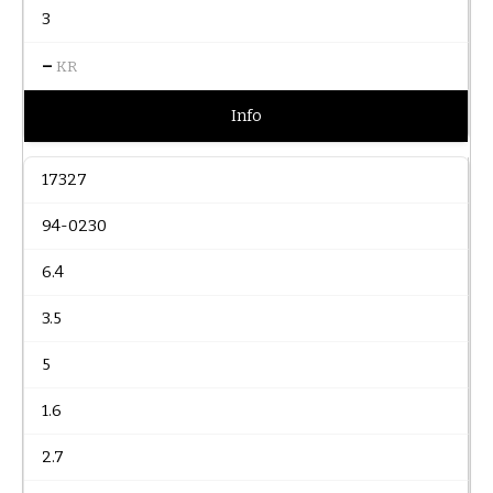
3
–
KR
Info
17327
94-0230
6.4
3.5
5
1.6
2.7