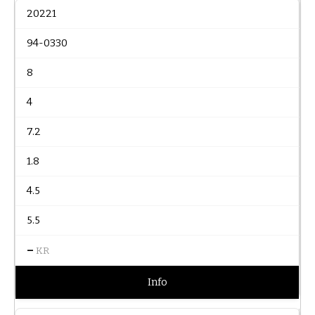
20221
94-0330
8
4
7.2
1.8
4.5
5.5
–
KR
Info