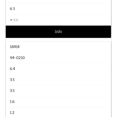
6.5
–
KR
Info
18414
94-0210
6.4
3.5
3.5
1.6
1.2