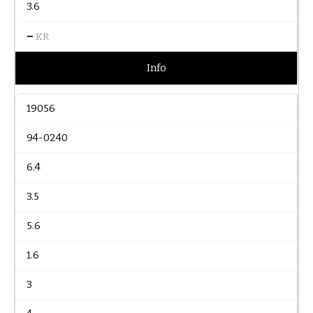
3.6
–
KR
Info
19056
94-0240
6.4
3.5
5.6
1.6
3