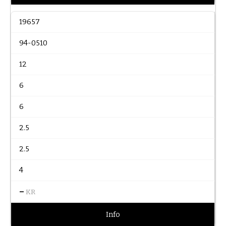
19657
94-0510
12
6
6
2.5
2.5
4
–
KR
Info