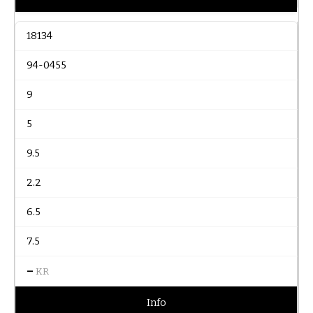
18134
94-0455
9
5
9.5
2.2
6.5
7.5
–
KR
Info