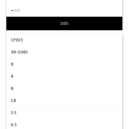
–
KR
Info
17923
94-0340
8
4
8
1.8
5.5
6.5