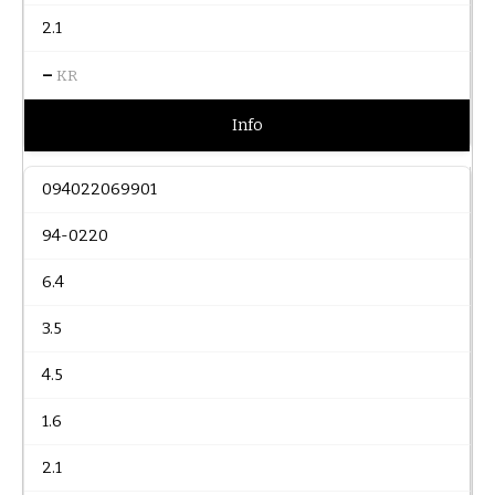
2.1
–
KR
Info
094022069901
94-0220
6.4
3.5
4.5
1.6
2.1