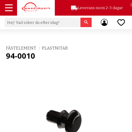
local_shipping
Leverans inom 2-3 dagar
Meny
Favor
FÄSTELEMENT
PLASTNITAR
94-0010