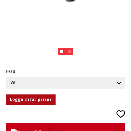
Färg
Logga in för priser
Lägg ti