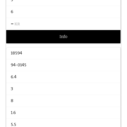
6
–
KR
Info
18594
94-0145
6.4
3
8
1.6
5.5