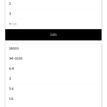
2
3
–
KR
Info
18005
94-0130
6.4
3
5.6
1.6