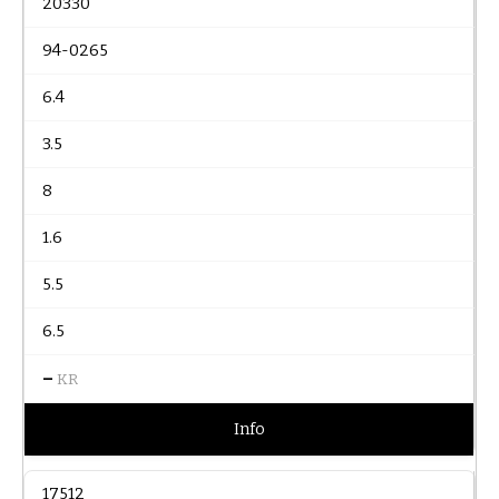
20330
94-0265
6.4
3.5
8
1.6
5.5
6.5
–
KR
Info
17512