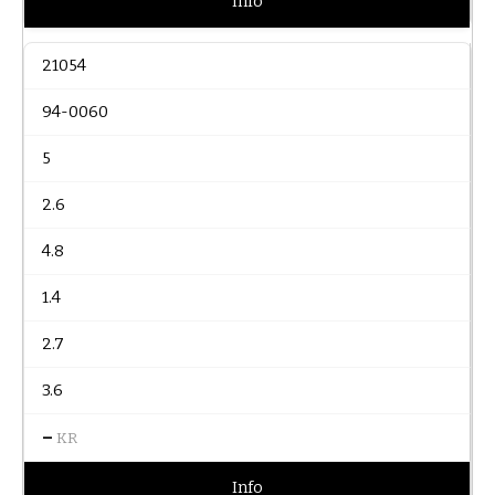
Info
21054
94-0060
5
2.6
4.8
1.4
2.7
3.6
–
KR
Info