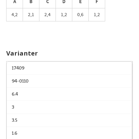
A
B
C
D
E
F
4,2
2,1
2,4
1,2
0,6
1,2
Varianter
17409
94-0110
6.4
3
3.5
1.6