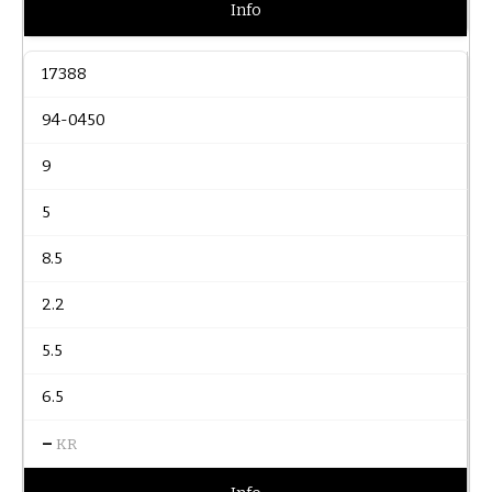
Info
17388
94-0450
9
5
8.5
2.2
5.5
6.5
–
KR