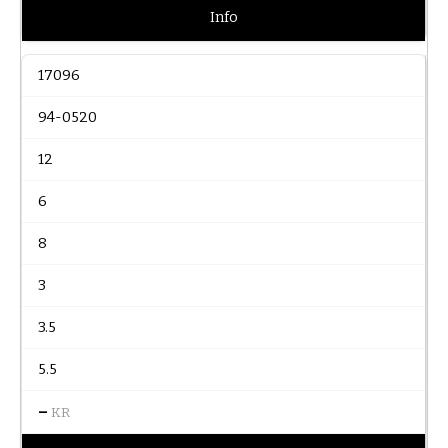
Info
17096
94-0520
12
6
8
3
3.5
5.5
–
KR