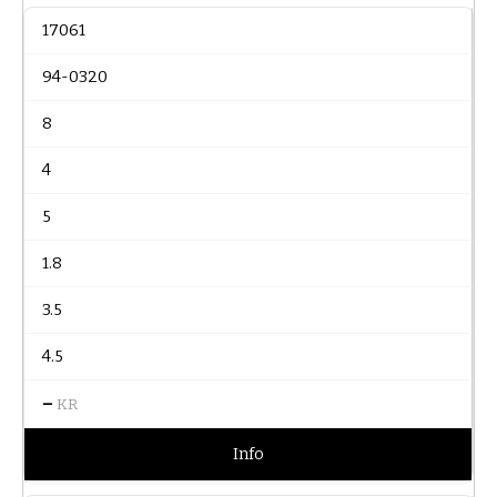
17061
94-0320
8
4
5
1.8
3.5
4.5
–
KR
Info