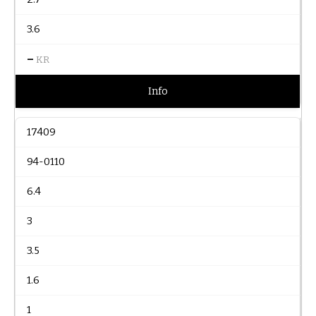
3.6
–
KR
Info
17409
94-0110
6.4
3
3.5
1.6
1