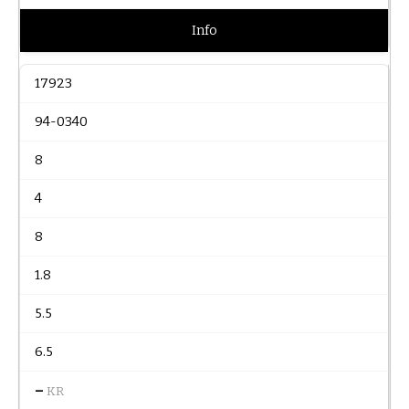
Info
17923
94-0340
8
4
8
1.8
5.5
6.5
–
KR