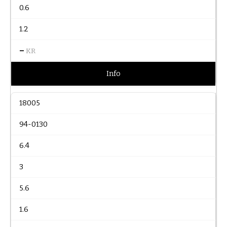
0.6
1.2
–
KR
Info
18005
94-0130
6.4
3
5.6
1.6