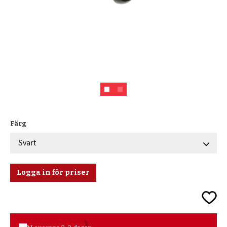
Färg
Logga in för priser
Lägg ti