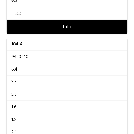
6.5
–
KR
Info
18414
94-0210
6.4
3.5
3.5
1.6
1.2
2.1