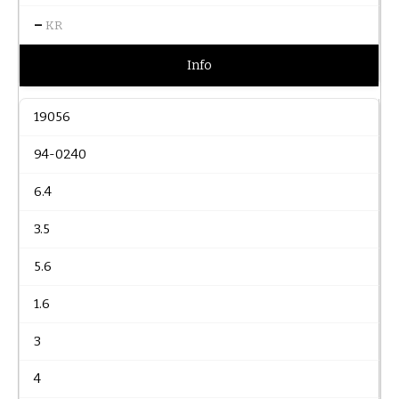
–
KR
Info
19056
94-0240
6.4
3.5
5.6
1.6
3
4