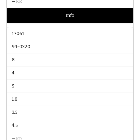
–
KR
Info
17061
94-0320
8
4
5
1.8
3.5
4.5
–
KR