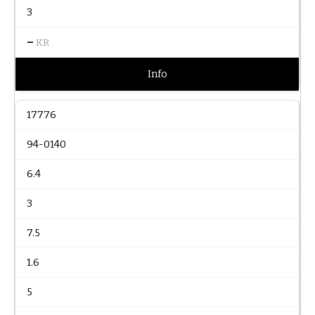
3
–
KR
Info
17776
94-0140
6.4
3
7.5
1.6
5