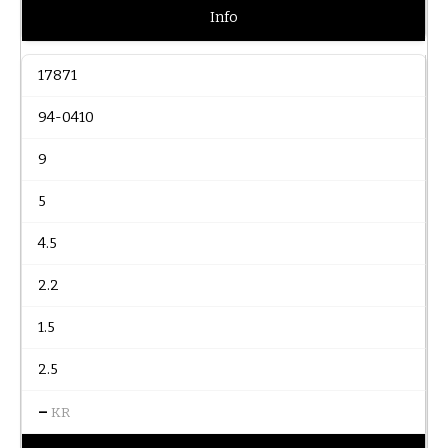
Info
17871
94-0410
9
5
4.5
2.2
1.5
2.5
–
KR