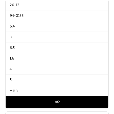
20113
94-0135
6.4
3
6.5
1.6
4
5
–
KR
Info