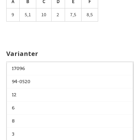
A
B
C
D
E
F
9
5,1
10
2
7,5
8,5
Varianter
17096
94-0520
12
6
8
3