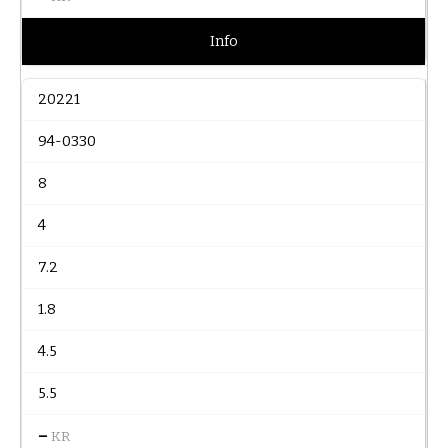
Info
20221
94-0330
8
4
7.2
1.8
4.5
5.5
–
KR