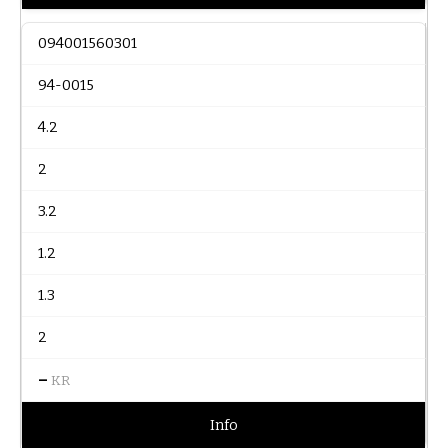
094001560301
94-0015
4.2
2
3.2
1.2
1.3
2
–
KR
Info