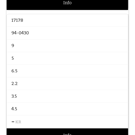
Info
17178
94-0430
9
5
6.5
2.2
3.5
4.5
–
KR