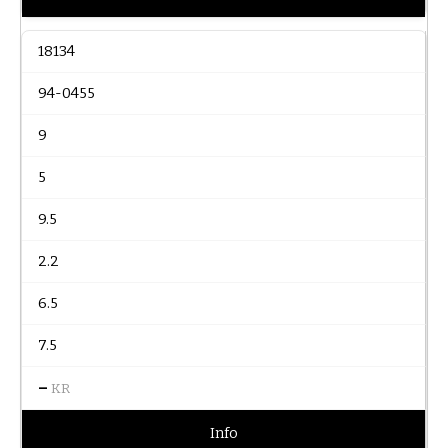
18134
94-0455
9
5
9.5
2.2
6.5
7.5
–
KR
Info