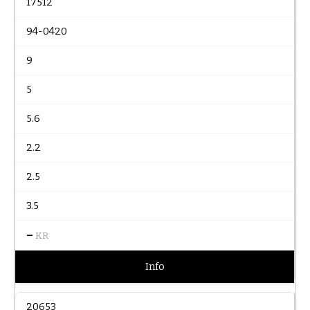
17512
94-0420
9
5
5.6
2.2
2.5
3.5
–
KR
Info
20653