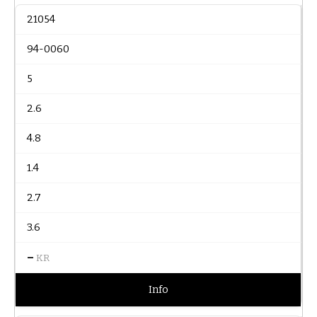
21054
94-0060
5
2.6
4.8
1.4
2.7
3.6
–
KR
Info