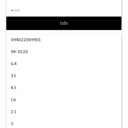
–
KR
Info
094022069901
94-0220
6.4
3.5
4.5
1.6
2.1
3