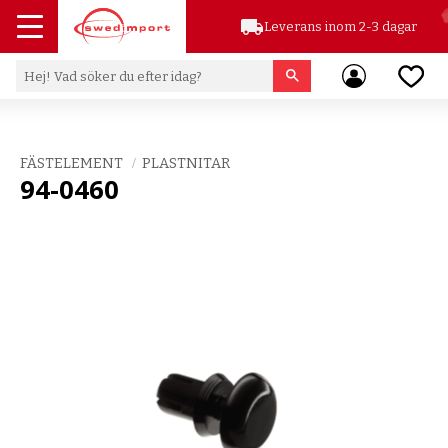
local_shipping
Leverans inom 2-3 dagar
Meny
Favor
FÄSTELEMENT
PLASTNITAR
94-0460