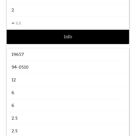
2
–
KR
Info
19657
94-0510
12
6
6
2.5
2.5