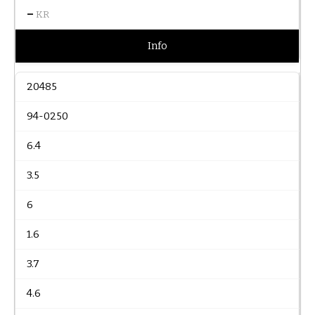
–
KR
Info
20485
94-0250
6.4
3.5
6
1.6
3.7
4.6