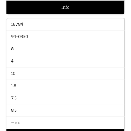
Info
16784
94-0350
8
4
10
1.8
7.5
8.5
–
KR