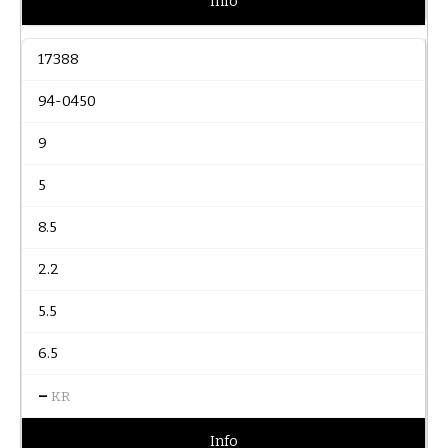
Info
17388
94-0450
9
5
8.5
2.2
5.5
6.5
–
KR
Info