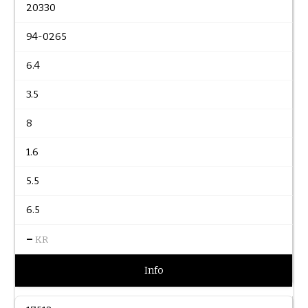
20330
94-0265
6.4
3.5
8
1.6
5.5
6.5
–
KR
Info