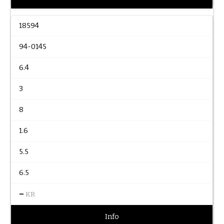
18594
94-0145
6.4
3
8
1.6
5.5
6.5
–
KR
Info