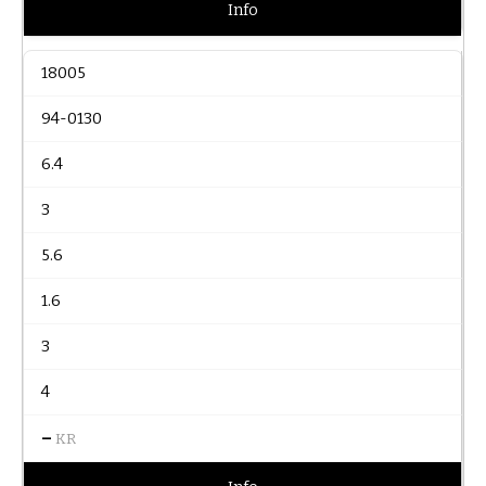
Info
18005
94-0130
6.4
3
5.6
1.6
3
4
–
KR