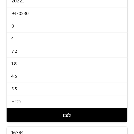
20221
94-0330
8
4
7.2
1.8
4.5
5.5
–
KR
Info
16784