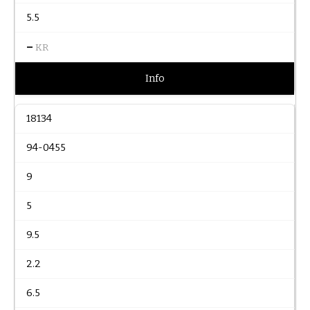
5.5
–
KR
Info
18134
94-0455
9
5
9.5
2.2
6.5