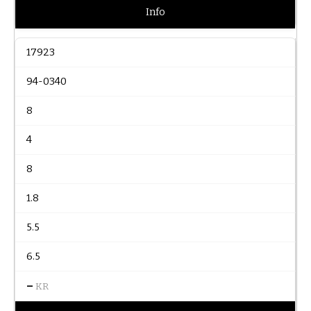
Info
17923
94-0340
8
4
8
1.8
5.5
6.5
–
KR