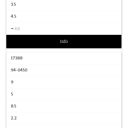
3.5
4.5
–
KR
Info
17388
94-0450
9
5
8.5
2.2