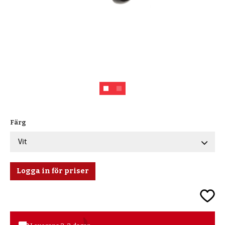
Färg
Logga in för priser
Lägg ti