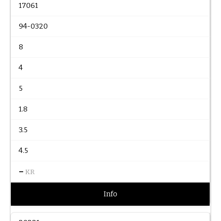
17061
94-0320
8
4
5
1.8
3.5
4.5
–
KR
Info