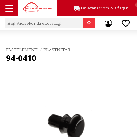
local_shipping
Leverans inom 2-3 dagar
Meny
Favor
FÄSTELEMENT
PLASTNITAR
94-0410