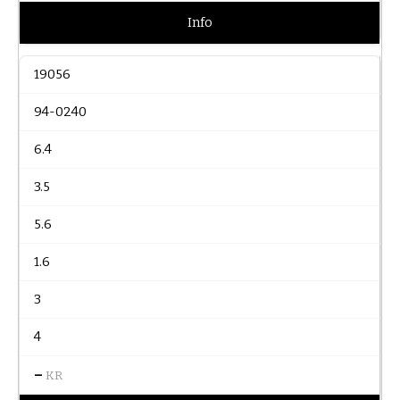
Info
19056
94-0240
6.4
3.5
5.6
1.6
3
4
–
KR