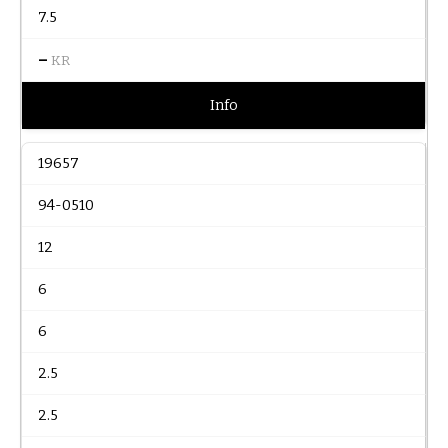
7.5
–
KR
Info
19657
94-0510
12
6
6
2.5
2.5