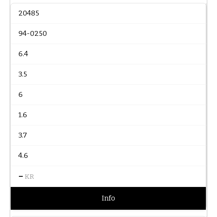
20485
94-0250
6.4
3.5
6
1.6
3.7
4.6
–
KR
Info