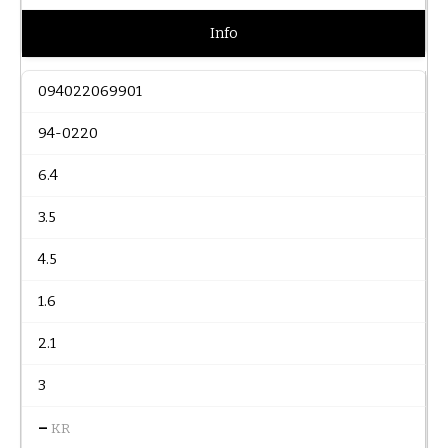
Info
094022069901
94-0220
6.4
3.5
4.5
1.6
2.1
3
–
KR