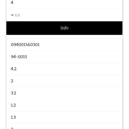
4
–
KR
Info
094001560301
94-0015
4.2
2
3.2
1.2
1.3