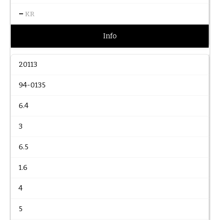
–
KR
Info
20113
94-0135
6.4
3
6.5
1.6
4
5