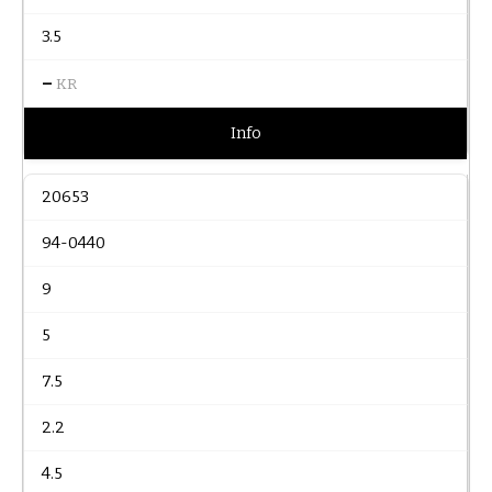
3.5
–
KR
Info
20653
94-0440
9
5
7.5
2.2
4.5