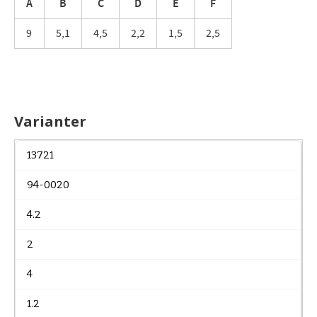
A
B
C
D
E
F
9
5,1
4,5
2,2
1,5
2,5
Varianter
13721
94-0020
4.2
2
4
1.2