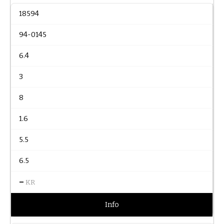
18594
94-0145
6.4
3
8
1.6
5.5
6.5
–
KR
Info