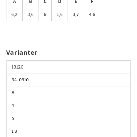
A
B
C
D
E
F
6,2
3,6
6
1,6
3,7
4,6
Varianter
18120
94-0310
8
4
5
1.8