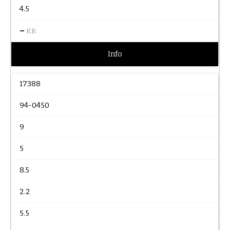
4.5
–
KR
Info
17388
94-0450
9
5
8.5
2.2
5.5