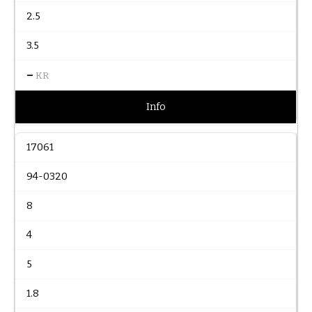
2.5
3.5
–
KR
Info
17061
94-0320
8
4
5
1.8