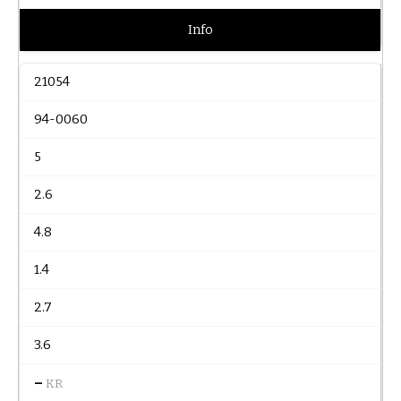
Info
21054
94-0060
5
2.6
4.8
1.4
2.7
3.6
–
KR