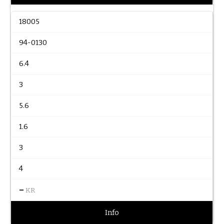
18005
94-0130
6.4
3
5.6
1.6
3
4
–
KR
Info