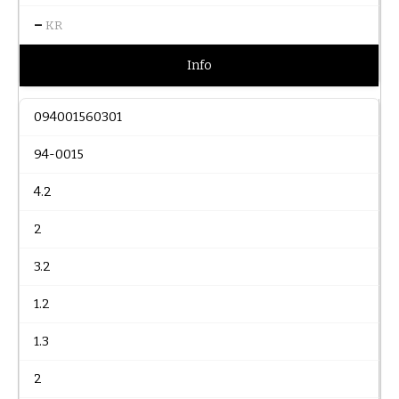
–
KR
Info
094001560301
94-0015
4.2
2
3.2
1.2
1.3
2