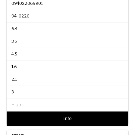
094022069901
94-0220
6.4
3.5
4.5
1.6
2.1
3
–
KR
Info