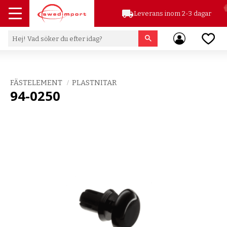
local_shipping
Leverans inom 2-3 dagar
Meny
Favor
FÄSTELEMENT
PLASTNITAR
94-0250