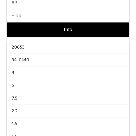
6.5
–
KR
Info
20653
94-0440
9
5
7.5
2.2
4.5