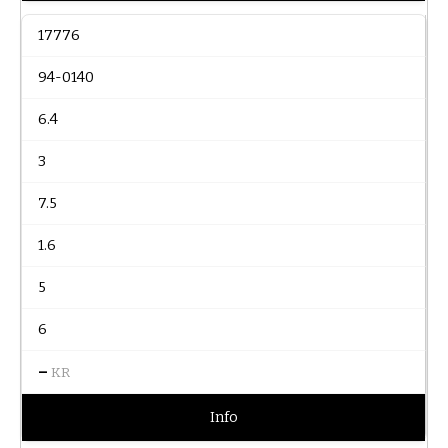
17776
94-0140
6.4
3
7.5
1.6
5
6
–
KR
Info