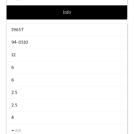
Info
19657
94-0510
12
6
6
2.5
2.5
4
–
KR