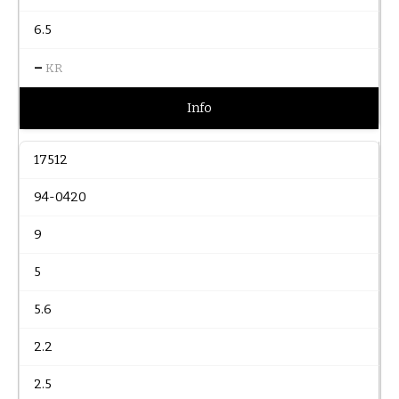
6.5
–
KR
Info
17512
94-0420
9
5
5.6
2.2
2.5