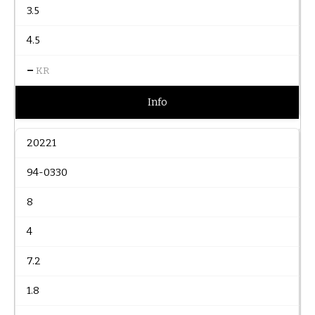
3.5
4.5
–
KR
Info
20221
94-0330
8
4
7.2
1.8