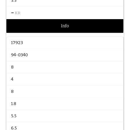
5.5
–
KR
Info
17923
94-0340
8
4
8
1.8
5.5
6.5