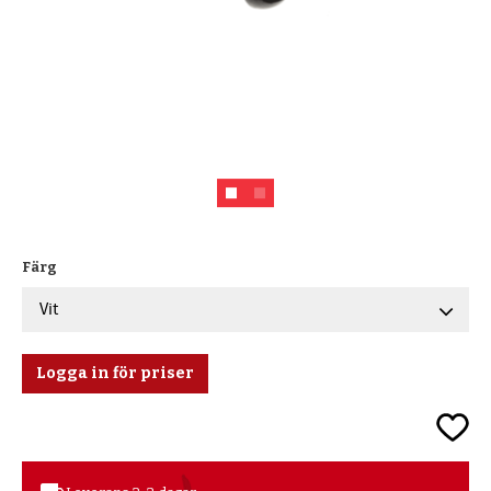
Färg
Logga in för priser
Lägg ti