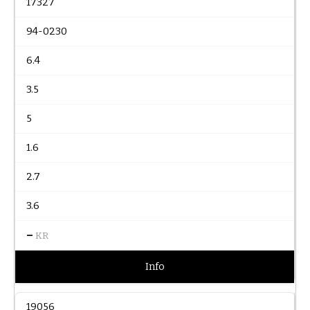
17327
94-0230
6.4
3.5
5
1.6
2.7
3.6
–
KR
Info
19056