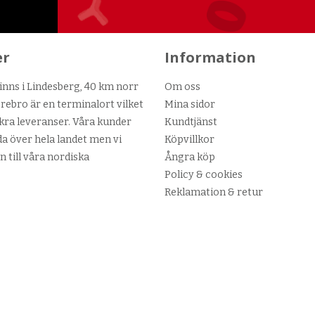
er
Information
nns i Lindesberg, 40 km norr
Om oss
ebro är en terminalort vilket
Mina sidor
kra leveranser. Våra kunder
Kundtjänst
da över hela landet men vi
Köpvillkor
n till våra nordiska
Ångra köp
Policy & cookies
Reklamation & retur