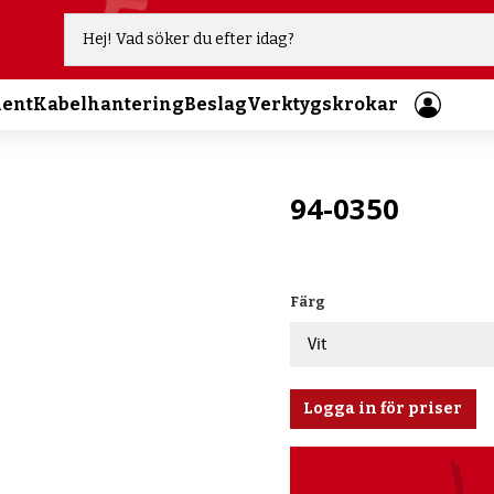
ment
Kabelhantering
Beslag
Verktygskrokar
94-0350
Färg
Logga in för priser