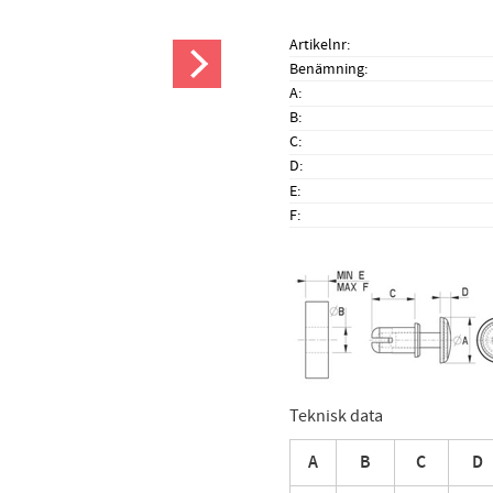
Artikelnr
Benämning
A
B
C
D
E
F
Teknisk data
A
B
C
D