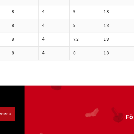
8
4
5
1.8
8
4
5
1.8
8
4
7.2
1.8
8
4
8
1.8
rera
Fö