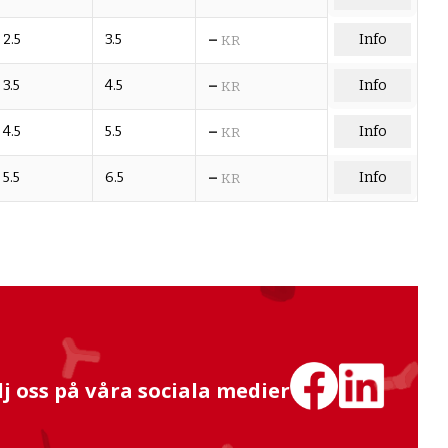
–
2.5
3.5
Info
KR
–
3.5
4.5
Info
KR
–
4.5
5.5
Info
KR
–
5.5
6.5
Info
KR
lj oss på våra sociala medier