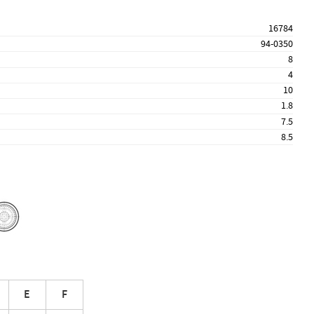
16784
94-0350
8
4
10
1.8
7.5
8.5
E
F