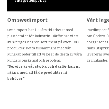
integritetspolicy
.
Om swedimport
Vårt lag
Swedimport har i 50 års tid arbetat med
Swedimport fi
plastdetaljer för industrin. Därför har vi ett
om Örebro. Ör
av Sveriges ledande sortiment på över 5.000
borgar för sä
produkter. Detta tillsammans med vår
finns utsprid
kunskap leder till att vi löser de flesta av våra
levererar äve
kunders önskemål och problem.
grannländer.
"Service är vår styrka och därför kan ni
räkna med att få de produkter ni
behöver."