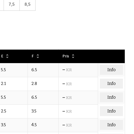
7,5
8,5
E
F
Pris
–
5.5
6.5
KR
Info
–
2.1
2.8
Info
KR
–
5.5
6.5
Info
KR
–
2.5
3.5
Info
KR
–
3.5
4.5
Info
KR