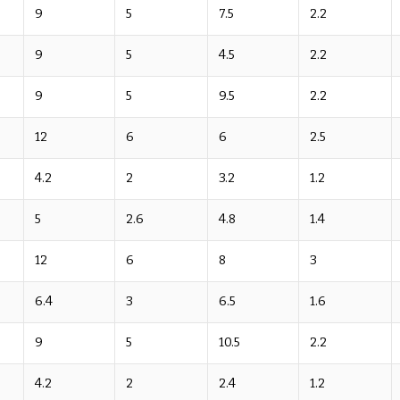
9
5
7.5
2.2
9
5
4.5
2.2
9
5
9.5
2.2
12
6
6
2.5
4.2
2
3.2
1.2
5
2.6
4.8
1.4
12
6
8
3
6.4
3
6.5
1.6
9
5
10.5
2.2
4.2
2
2.4
1.2