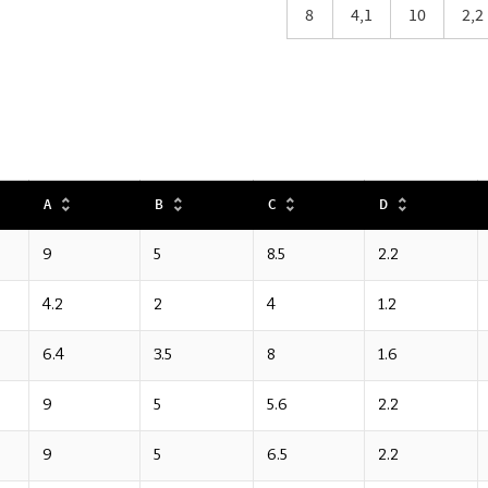
8
4,1
10
2,2
A
B
C
D
9
5
8.5
2.2
4.2
2
4
1.2
6.4
3.5
8
1.6
9
5
5.6
2.2
9
5
6.5
2.2