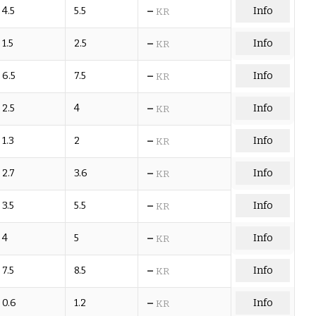
–
4.5
5.5
Info
KR
–
1.5
2.5
Info
KR
–
6.5
7.5
Info
KR
–
2.5
4
Info
KR
–
1.3
2
Info
KR
–
2.7
3.6
Info
KR
–
3.5
5.5
Info
KR
–
4
5
Info
KR
–
7.5
8.5
Info
KR
–
0.6
1.2
Info
KR