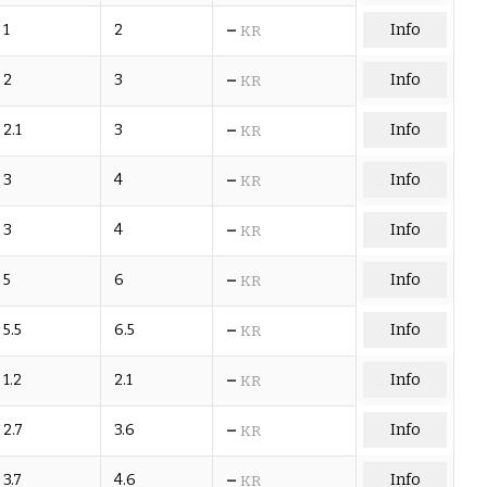
–
1
2
Info
KR
–
2
3
Info
KR
–
2.1
3
Info
KR
–
3
4
Info
KR
–
3
4
Info
KR
–
5
6
Info
KR
–
5.5
6.5
Info
KR
–
1.2
2.1
Info
KR
–
2.7
3.6
Info
KR
–
3.7
4.6
Info
KR