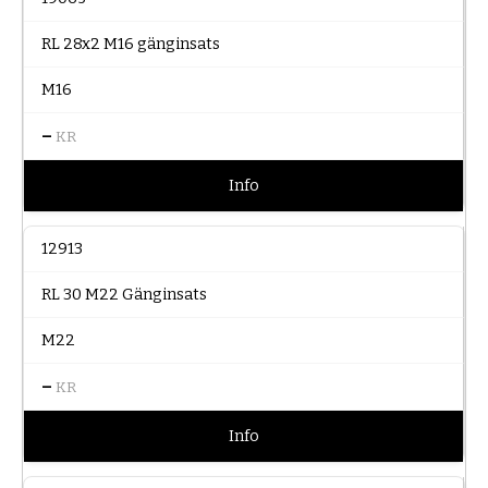
RL 28x2 M16 gänginsats
M16
–
KR
Info
12913
RL 30 M22 Gänginsats
M22
–
KR
Info