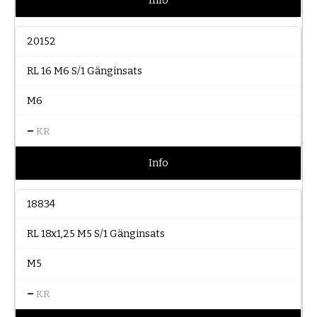
Info
20152
RL 16 M6 S/1 Gänginsats
M6
–
KR
Info
18834
RL 18x1,25 M5 S/1 Gänginsats
M5
–
KR