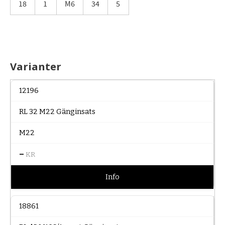
18
1
M6
34
5
Varianter
12196
RL 32 M22 Gänginsats
M22
–
KR
Info
18861