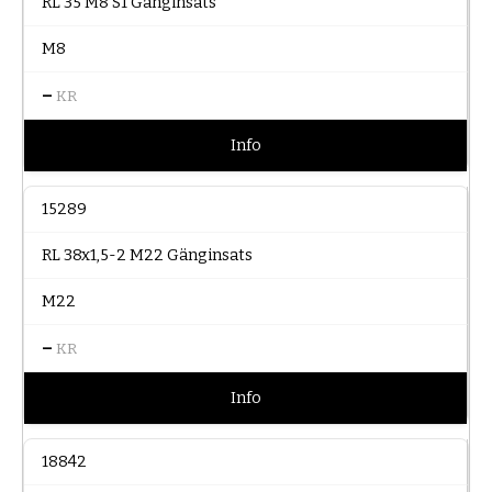
RL 35 M8 S1 Gänginsats
M8
–
KR
Info
15289
RL 38x1,5-2 M22 Gänginsats
M22
–
KR
Info
18842