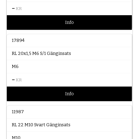
–
KR
Info
17894
RL 20x1,5 M6 S/1 Gänginsats
M6
–
KR
Info
11987
RL 22 M10 Svart Gänginsats
M10