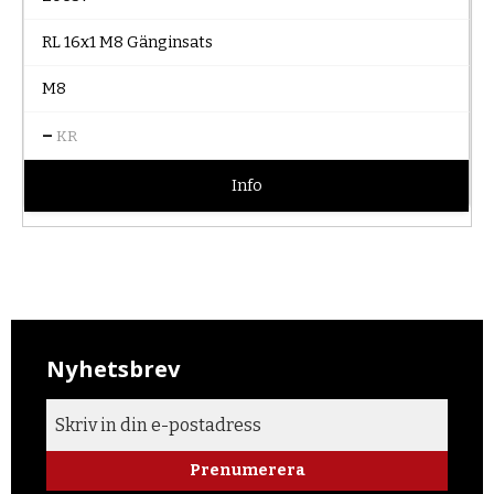
RL 16x1 M8 Gänginsats
M8
–
KR
Info
Nyhetsbrev
Prenumerera