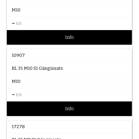
M10
–
KR
Info
10907
RL 35 M10 S1 Gänginsats
M10
–
KR
Info
17278