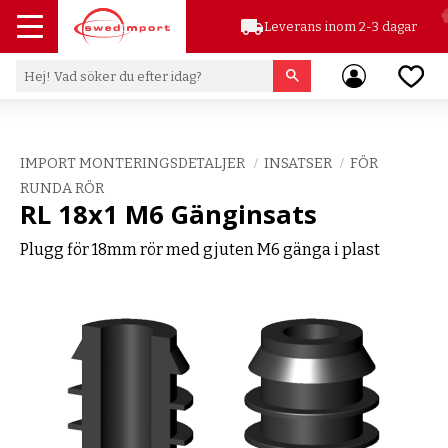
local_shipping
Leverans inom 2-3 dagar
Meny
Favor
IMPORT MONTERINGSDETALJER
INSATSER
FÖR
RUNDA RÖR
RL 18x1 M6 Gänginsats
Plugg för 18mm rör med gjuten M6 gänga i plast