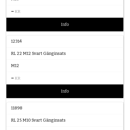
–
KR
Info
12314
RL 22 M12 Svart Gänginsats
M12
–
KR
Info
11898
RL 25 M10 Svart Gänginsats