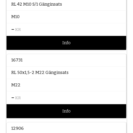
RL 42 M10 S/1 Gänginsats
M10
–
KR
Info
16731
RL 50x1,5-2 M22 Gänginsats
M22
–
KR
Info
12906