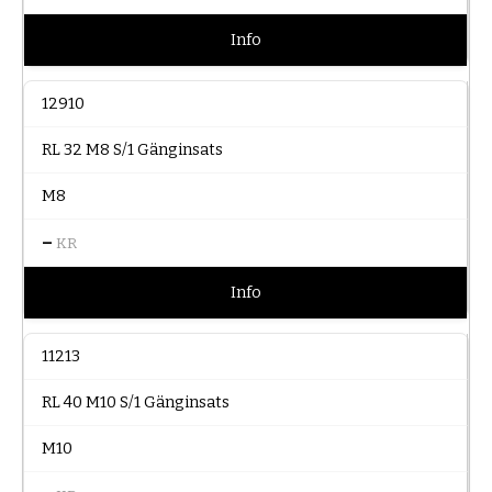
Info
12910
RL 32 M8 S/1 Gänginsats
M8
–
KR
Info
11213
RL 40 M10 S/1 Gänginsats
M10