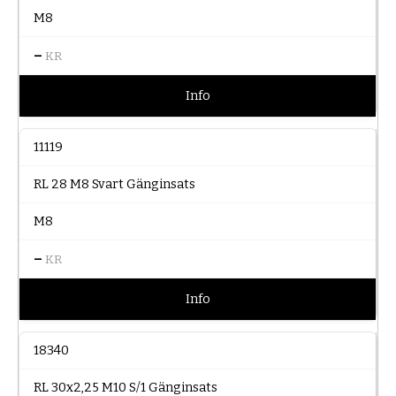
M8
–
KR
Info
11119
RL 28 M8 Svart Gänginsats
M8
–
KR
Info
18340
RL 30x2,25 M10 S/1 Gänginsats