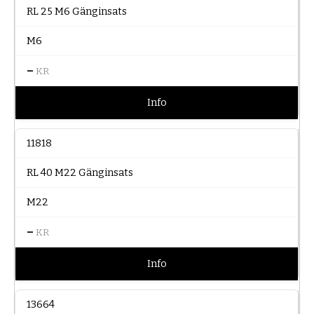
RL 25 M6 Gänginsats
M6
–
KR
Info
11818
RL 40 M22 Gänginsats
M22
–
KR
Info
13664