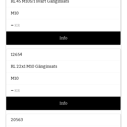
RL 45 M10S/1 svart Gänginsats
M10
–
KR
Info
12654
RL 22x1 M10 Gänginsats
M10
–
KR
Info
20563