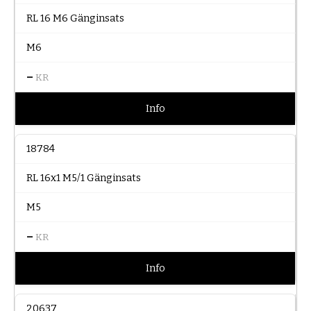
RL 16 M6 Gänginsats
M6
–
KR
Info
18784
RL 16x1 M5/1 Gänginsats
M5
–
KR
Info
20637