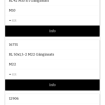
RL 42 M10 S/1 Gänginsats
M10
–
KR
Info
16731
RL 50x1,5-2 M22 Gänginsats
M22
–
KR
Info
12906