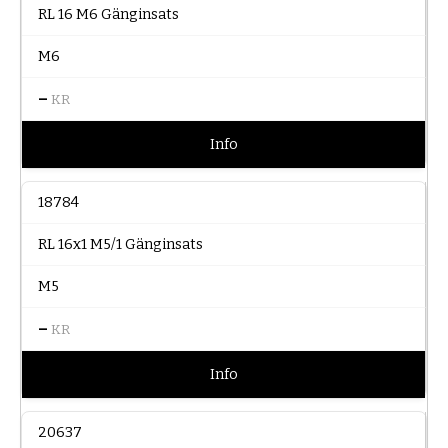
RL 16 M6 Gänginsats
M6
–
KR
Info
18784
RL 16x1 M5/1 Gänginsats
M5
–
KR
Info
20637