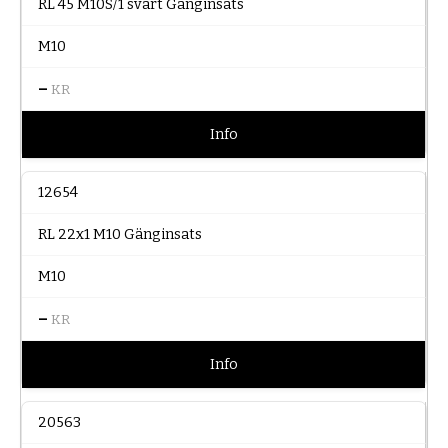
RL 45 M10S/1 svart Gänginsats
M10
–
KR
Info
12654
RL 22x1 M10 Gänginsats
M10
–
KR
Info
20563