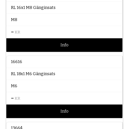
RL 16x1 M8 Gänginsats
M8
–
KR
Info
16616
RL 18x1 M6 Gänginsats
M6
–
KR
Info
13664