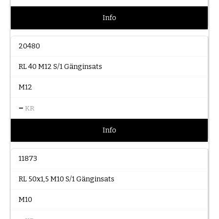
Info
20480
RL 40 M12 S/1 Gänginsats
M12
–
KR
Info
11873
RL 50x1,5 M10 S/1 Gänginsats
M10