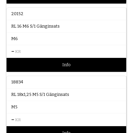
20152
RL 16 M6 S/1 Gänginsats
M6
–
KR
Info
18834
RL 18x1,25 M5 S/1 Gänginsats
M5
–
KR