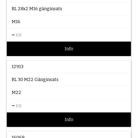
RL 28x2 M16 gänginsats
M16
–
KR
Info
12913
RL 30 M22 Gänginsats
M22
–
KR
Info
16068