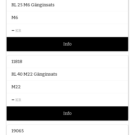
RL 25 M6 Gänginsats
M6
–
KR
Info
11818
RL 40 M22 Gänginsats
M22
–
KR
Info
19065