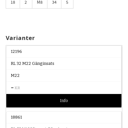
18
2
M8
34
5
Varianter
12196
RL 32 M22 Gänginsats
M22
–
KR
Info
18861