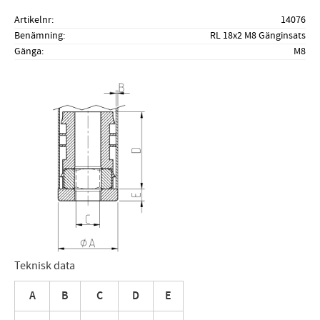
Artikelnr
14076
Benämning
RL 18x2 M8 Gänginsats
Gänga
M8
Teknisk data
A
B
C
D
E