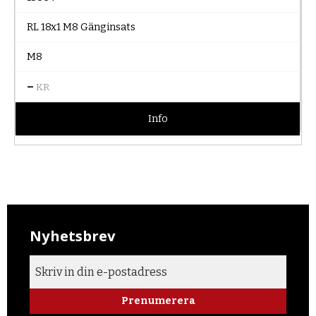
RL 18x1 M8 Gänginsats
M8
–
KR
Info
Nyhetsbrev
Prenumerera