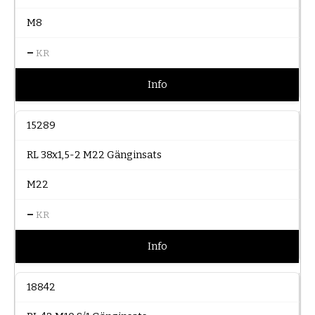
M8
–
KR
Info
15289
RL 38x1,5-2 M22 Gänginsats
M22
–
KR
Info
18842