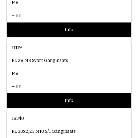
M8
–
KR
Info
11119
RL 28 M8 Svart Gänginsats
M8
–
KR
Info
18340
RL 30x2,25 M10 S/1 Gänginsats