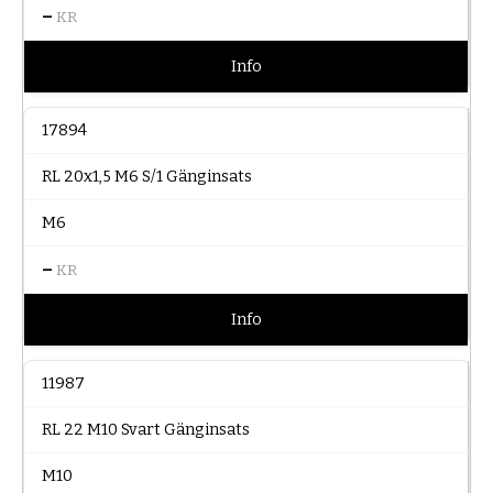
–
KR
Info
17894
RL 20x1,5 M6 S/1 Gänginsats
M6
–
KR
Info
11987
RL 22 M10 Svart Gänginsats
M10