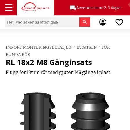
local_shipping
Leverans inom 2-3 dagar
Meny
Favor
IMPORT MONTERINGSDETALJER
INSATSER
FÖR
RUNDA RÖR
RL 18x2 M8 Gänginsats
Plugg för 18mm rör med gjuten M8 gänga i plast