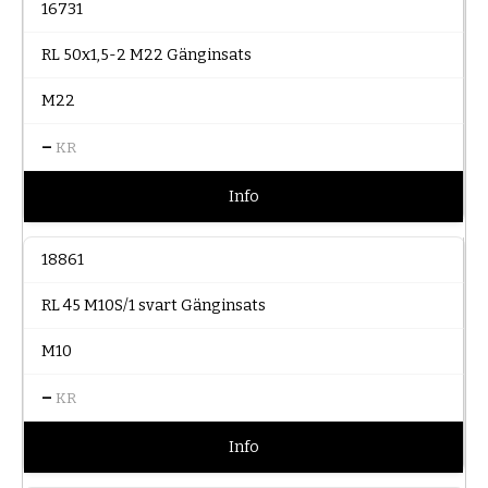
16731
RL 50x1,5-2 M22 Gänginsats
M22
–
KR
Info
18861
RL 45 M10S/1 svart Gänginsats
M10
–
KR
Info