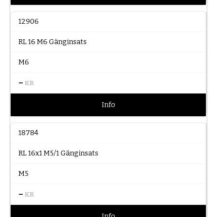
12906
RL 16 M6 Gänginsats
M6
–
KR
Info
18784
RL 16x1 M5/1 Gänginsats
M5
–
KR
Info