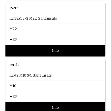
15289
RL 38x1,5-2 M22 Gänginsats
M22
–
KR
Info
18842
RL 42 M10 S/1 Gänginsats
M10
–
KR
Info