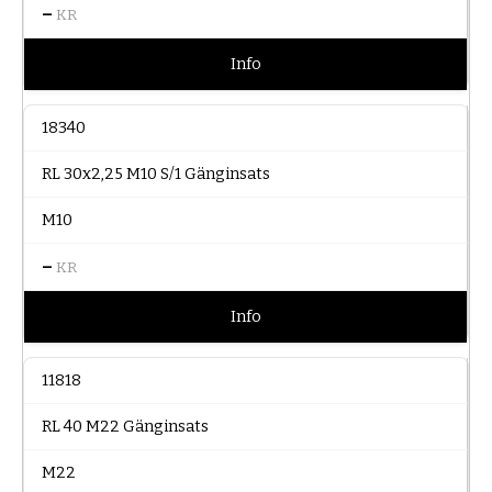
–
KR
Info
18340
RL 30x2,25 M10 S/1 Gänginsats
M10
–
KR
Info
11818
RL 40 M22 Gänginsats
M22