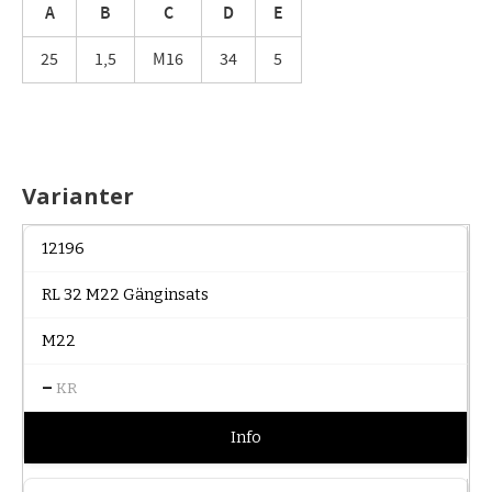
A
B
C
D
E
25
1,5
M16
34
5
Varianter
12196
RL 32 M22 Gänginsats
M22
–
KR
Info