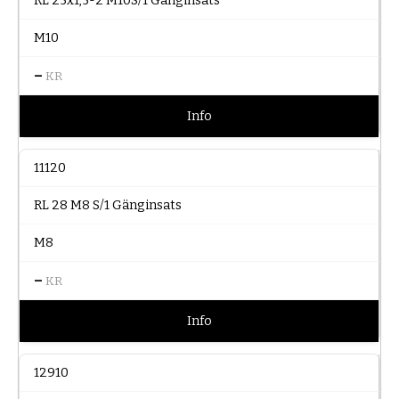
RL 25x1,5-2 M10S/1 Gänginsats
M10
–
KR
Info
11120
RL 28 M8 S/1 Gänginsats
M8
–
KR
Info
12910