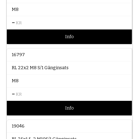
M8
–
KR
Info
16797
RL 22x2 M8 S/1 Gänginsats
M8
–
KR
Info
19046