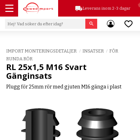
local_shipping
Leverans inom 2-3 dagar
Meny
Favor
IMPORT MONTERINGSDETALJER
INSATSER
FÖR
RUNDA RÖR
RL 25x1,5 M16 Svart
Gänginsats
Plugg för 25mm rör med gjuten M16 gänga i plast