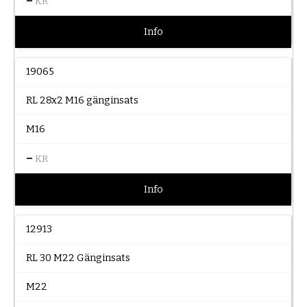
–
KR
Info
19065
RL 28x2 M16 gänginsats
M16
–
KR
Info
12913
RL 30 M22 Gänginsats
M22