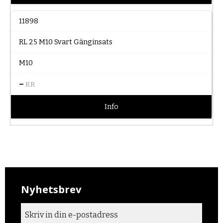
11898
RL 25 M10 Svart Gänginsats
M10
–
KR
Info
Nyhetsbrev