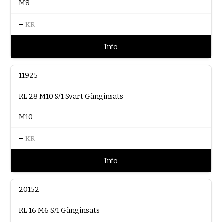
M8
–
KR
Info
11925
RL 28 M10 S/1 Svart Gänginsats
M10
–
KR
Info
20152
RL 16 M6 S/1 Gänginsats