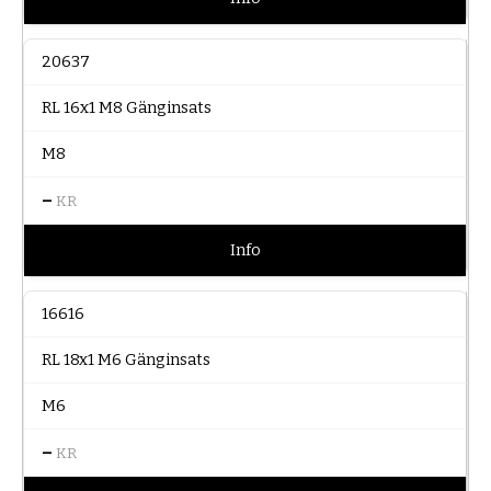
20637
RL 16x1 M8 Gänginsats
M8
–
KR
Info
16616
RL 18x1 M6 Gänginsats
M6
–
KR