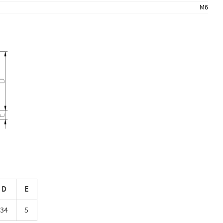
M6
D
E
34
5