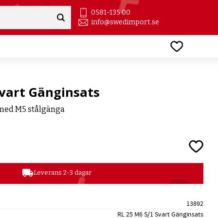
0581-135 00
info@swedimport.se
Favoriter
Svart Gänginsats
 med M5 stålgänga
Lägg till
local_shipping
Leverans 2-3 dagar
13892
RL 25 M6 S/1 Svart Gänginsats