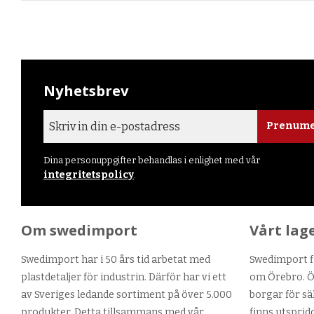
Nyhetsbrev
Prenume
Dina personuppgifter behandlas i enlighet med vår
integritetspolicy
.
Om swedimport
Vårt lag
Swedimport har i 50 års tid arbetat med
Swedimport fi
plastdetaljer för industrin. Därför har vi ett
om Örebro. Ör
av Sveriges ledande sortiment på över 5.000
borgar för sä
produkter. Detta tillsammans med vår
finns utsprid