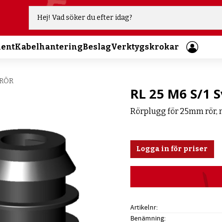
ment
Kabelhantering
Beslag
Verktygskrokar
 RÖR
RL 25 M6 S/1 
Rörplugg för 25mm rör,
Logga in för priser
Artikelnr
Benämning