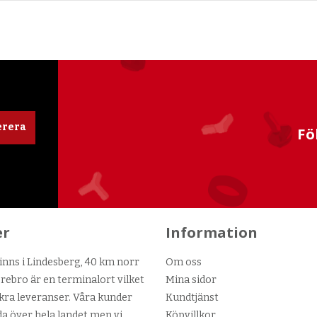
rera
Fö
er
Information
nns i Lindesberg, 40 km norr
Om oss
ebro är en terminalort vilket
Mina sidor
kra leveranser. Våra kunder
Kundtjänst
da över hela landet men vi
Köpvillkor