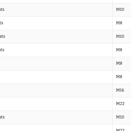
ats
M10
ts
M8
ats
M10
ats
M8
M8
M8
M16
M22
ats
M10
M22