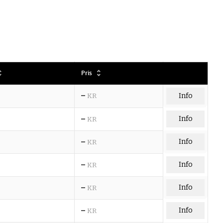
Pris
–
KR
Info
–
Info
KR
–
Info
KR
–
Info
KR
–
Info
KR
–
Info
KR