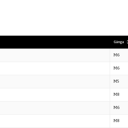
Gänga
M6
M6
M5
M8
M6
M8