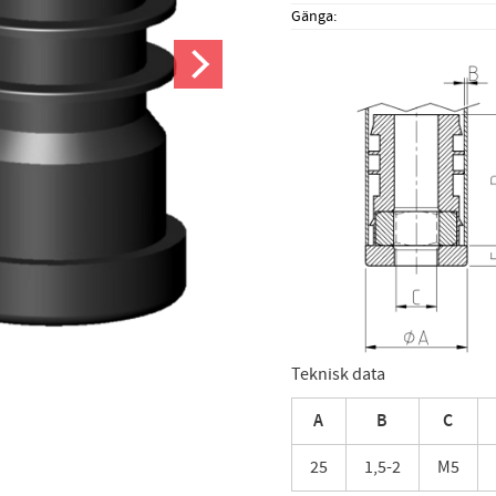
Gänga
Teknisk data
A
B
C
25
1,5-2
M5