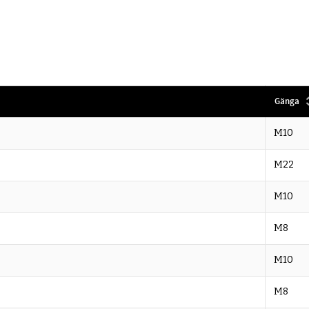
Gänga
M10
M22
M10
M8
M10
M8