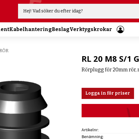
ment
Kabelhantering
Beslag
Verktygskrokar
 RÖR
RL 20 M8 S/1 
Rörplugg för 20mm rör,
Logga in för priser
Artikelnr
Benämning