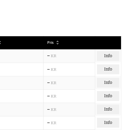
Pris
–
KR
Info
–
Info
KR
–
Info
KR
–
Info
KR
–
Info
KR
–
Info
KR