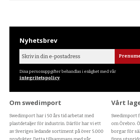
Nyhetsbrev
Prenume
Dina personuppgifter behandlas i enlighet med vår
integritetspolicy
.
Om swedimport
Vårt lag
Swedimport har i 50 års tid arbetat med
Swedimport fi
plastdetaljer för industrin. Därför har vi ett
om Örebro. Ör
av Sveriges ledande sortiment på över 5.000
borgar för sä
produkter. Detta tillsammans med vår
finns utsprid