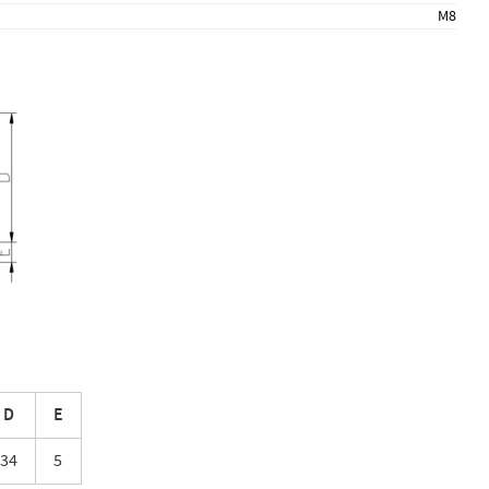
M8
D
E
34
5