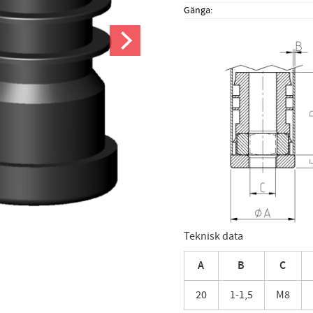
Gänga
Teknisk data
A
B
C
20
1-1,5
M8