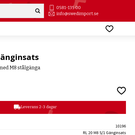
0581-135 00
info@swedimport.se
Favoriter
Gänginsats
 med M8 stålgänga
Lägg till
local_shipping
Leverans 2-3 dagar
10196
RL 20 M8 S/1 Gänginsats