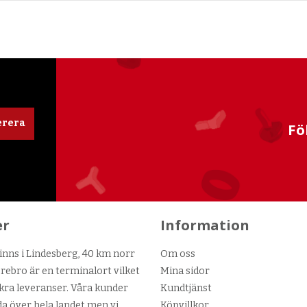
rera
Fö
er
Information
nns i Lindesberg, 40 km norr
Om oss
ebro är en terminalort vilket
Mina sidor
kra leveranser. Våra kunder
Kundtjänst
da över hela landet men vi
Köpvillkor