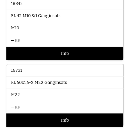
18842
RL 42 M10 S/1 Gänginsats
M10
–
KR
Info
16731
RL 50x1,5-2 M22 Gänginsats
M22
–
KR
Info