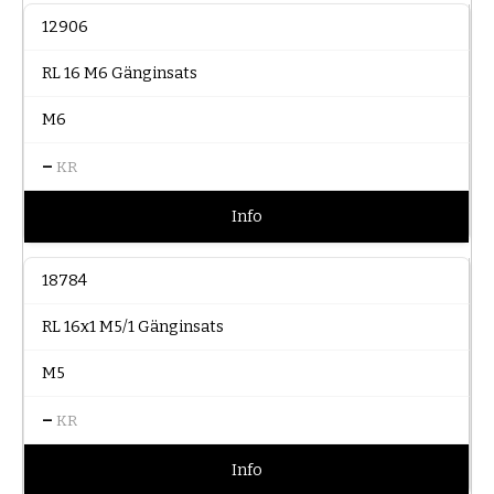
12906
RL 16 M6 Gänginsats
M6
–
KR
Info
18784
RL 16x1 M5/1 Gänginsats
M5
–
KR
Info