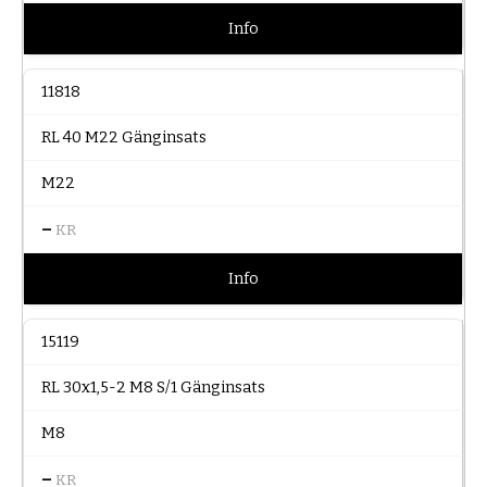
Info
11818
RL 40 M22 Gänginsats
M22
–
KR
Info
15119
RL 30x1,5-2 M8 S/1 Gänginsats
M8
–
KR