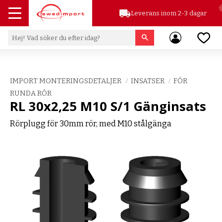
local_shipping
Leverans inom 2-3 dagar
Meny
Favor
IMPORT MONTERINGSDETALJER
INSATSER
FÖR
RUNDA RÖR
RL 30x2,25 M10 S/1 Gänginsats
Rörplugg för 30mm rör, med M10 stålgänga