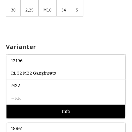
30
2,25
M10
34
5
Varianter
12196
RL 32 M22 Gänginsats
M22
–
KR
Info
18861