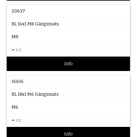
20637
RL 16x1 M8 Gänginsats
M8
–
KR
Info
16616
RL 18x1 M6 Gänginsats
M6
–
KR
Info