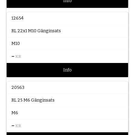
Info
12654
RL 22x1 M10 Gänginsats
M10
–
KR
Info
20563
RL 25 M6 Gänginsats
M6
–
KR