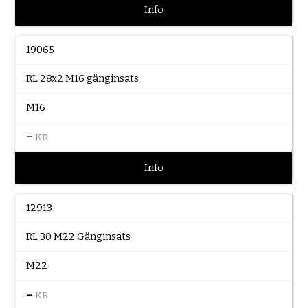
Info
19065
RL 28x2 M16 gänginsats
M16
–
KR
Info
12913
RL 30 M22 Gänginsats
M22
–
KR