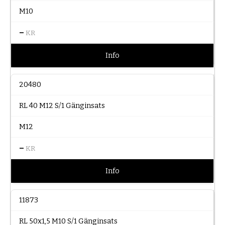
M10
–
KR
Info
20480
RL 40 M12 S/1 Gänginsats
M12
–
KR
Info
11873
RL 50x1,5 M10 S/1 Gänginsats