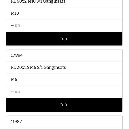
RL 60x2 M10 S/1 Gänginsats
M10
–
KR
Info
17894
RL 20x1,5 M6 S/1 Gänginsats
M6
–
KR
Info
11987