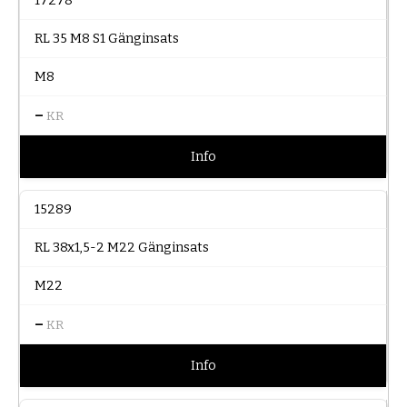
17278
RL 35 M8 S1 Gänginsats
M8
–
KR
Info
15289
RL 38x1,5-2 M22 Gänginsats
M22
–
KR
Info