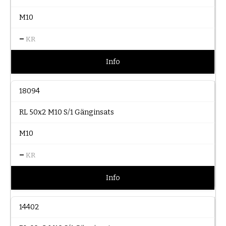
M10
–
KR
Info
18094
RL 50x2 M10 S/1 Gänginsats
M10
–
KR
Info
14402