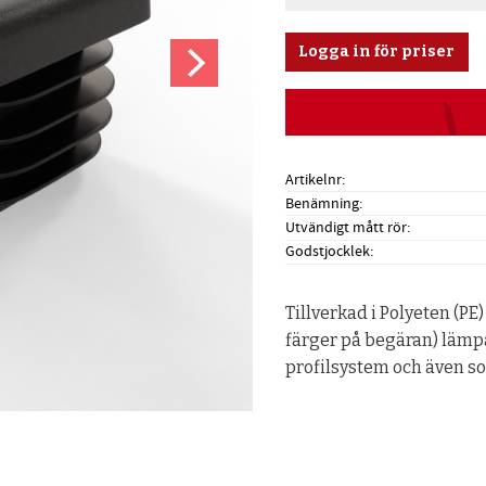
Logga in för priser
Artikelnr
Benämning
Utvändigt mått rör
Godstjocklek
Tillverkad i Polyeten (PE)
färger på begäran) lämpa
profilsystem och även som