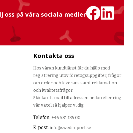
lj oss på våra sociala medier
Kontakta oss
Hos våran kundtjänst får du hjälp med
registrering utav företagsuppgifter, frågor
om order och leverans samt reklamation
och kvalitetsfrågor.
Skicka ett mail till adressen nedan eller ring
vår växel så hjälper vi dig.
Telefon:
+46 581 135 00
E-post:
info@swedimport.se