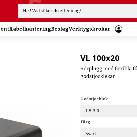
ment
Kabelhantering
Beslag
Verktygskrokar
VL 100x20
Rörplugg med flexibla flä
godstjocklekar
Godstjocklek
Färg