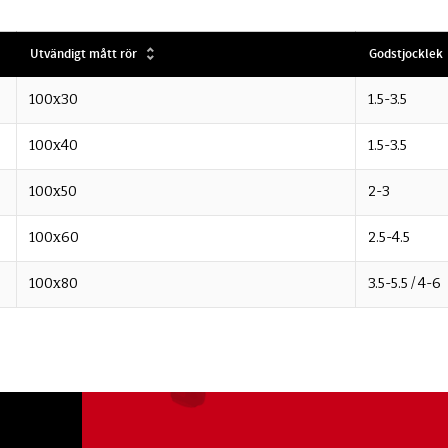
Utvändigt mått rör
Godstjocklek
100x30
1.5-3.5
100x40
1.5-3.5
100x50
2-3
100x60
2.5-4.5
100x80
3.5-5.5 / 4-6