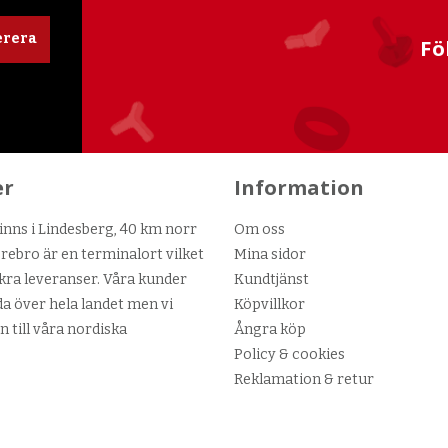
rera
Fö
er
Information
nns i Lindesberg, 40 km norr
Om oss
ebro är en terminalort vilket
Mina sidor
kra leveranser. Våra kunder
Kundtjänst
da över hela landet men vi
Köpvillkor
n till våra nordiska
Ångra köp
Policy & cookies
Reklamation & retur