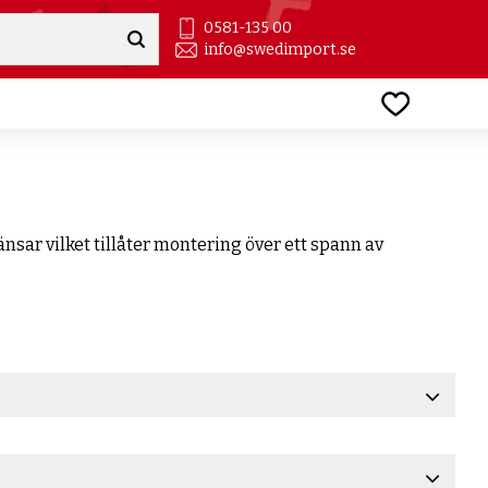
0581-135 00
info@swedimport.se
Favoriter
nsar vilket tillåter montering över ett spann av