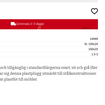
Lägg till
local_shipping
Leverans 2-3 dagar
14949
VL 100x20
100x20
1.5-3
 och tillgänglig i standardfärgerna svart, vit och grå (fler
r sig denna plastplugg utmärkt till stålkonstruktioner,
 plastfot till möbler.