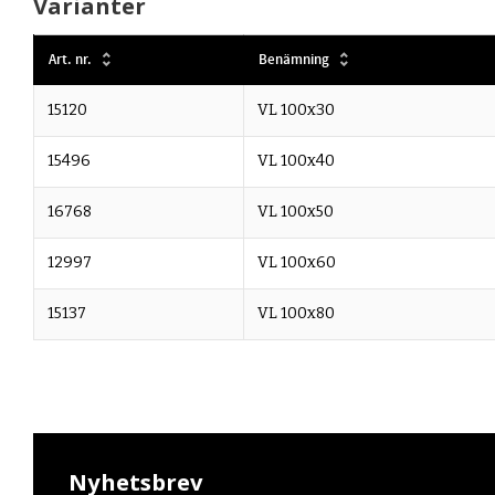
Varianter
Art. nr.
Benämning
15120
VL 100x30
15496
VL 100x40
16768
VL 100x50
12997
VL 100x60
15137
VL 100x80
Nyhetsbrev