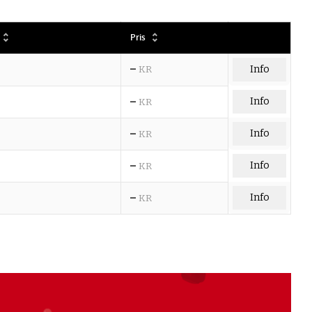
Pris
–
KR
Info
–
Info
KR
–
Info
KR
–
Info
KR
–
Info
KR