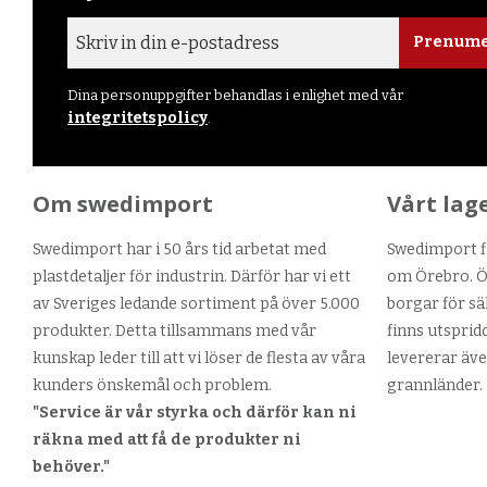
Prenume
Dina personuppgifter behandlas i enlighet med vår
integritetspolicy
.
Om swedimport
Vårt lag
Swedimport har i 50 års tid arbetat med
Swedimport fi
plastdetaljer för industrin. Därför har vi ett
om Örebro. Ör
av Sveriges ledande sortiment på över 5.000
borgar för sä
produkter. Detta tillsammans med vår
finns utsprid
kunskap leder till att vi löser de flesta av våra
levererar äve
kunders önskemål och problem.
grannländer.
"Service är vår styrka och därför kan ni
räkna med att få de produkter ni
behöver."