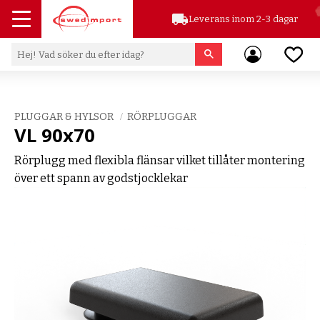
local_shipping
Leverans inom 2-3 dagar
Meny
Favor
PLUGGAR & HYLSOR
RÖRPLUGGAR
VL 90x70
Rörplugg med flexibla flänsar vilket tillåter montering
över ett spann av godstjocklekar