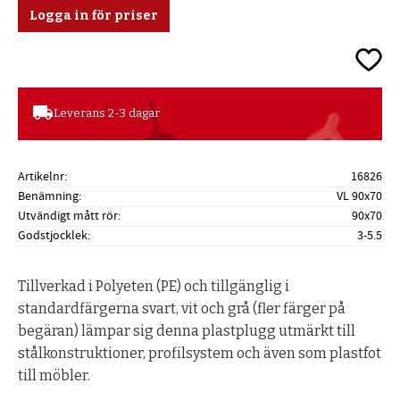
Logga in för priser
Lägg ti
local_shipping
Leverans 2-3 dagar
Artikelnr
16826
Benämning
VL 90x70
Utvändigt mått rör
90x70
Godstjocklek
3-5.5
Tillverkad i Polyeten (PE) och tillgänglig i
standardfärgerna svart, vit och grå (fler färger på
begäran) lämpar sig denna plastplugg utmärkt till
stålkonstruktioner, profilsystem och även som plastfot
till möbler.