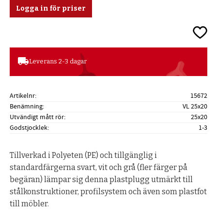
Logga in för priser
Lägg ti
local_shipping
Leverans 2-3 dagar
Artikelnr
15672
Benämning
VL 25x20
Utvändigt mått rör
25x20
Godstjocklek
1-3
Tillverkad i Polyeten (PE) och tillgänglig i
standardfärgerna svart, vit och grå (fler färger på
begäran) lämpar sig denna plastplugg utmärkt till
stålkonstruktioner, profilsystem och även som plastfot
till möbler.