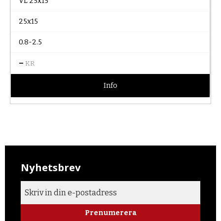
VL 25x15
25x15
0.8-2.5
–
KR
Info
Nyhetsbrev
Prenumerera