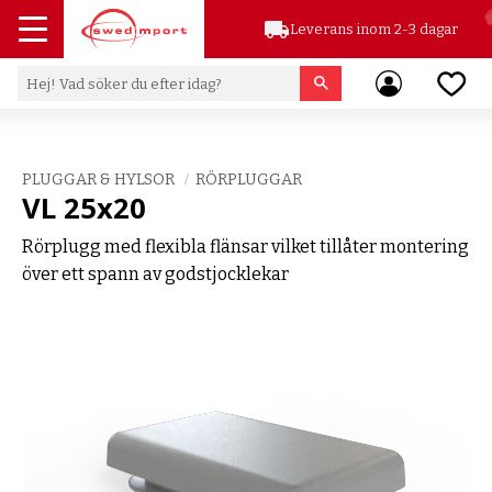
local_shipping
Leverans inom 2-3 dagar
Meny
Favor
PLUGGAR & HYLSOR
RÖRPLUGGAR
VL 25x20
Rörplugg med flexibla flänsar vilket tillåter montering
över ett spann av godstjocklekar