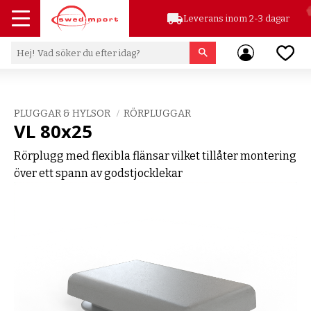
local_shipping
Leverans inom 2-3 dagar
Meny
Favor
PLUGGAR & HYLSOR
RÖRPLUGGAR
VL 80x25
Rörplugg med flexibla flänsar vilket tillåter montering
över ett spann av godstjocklekar