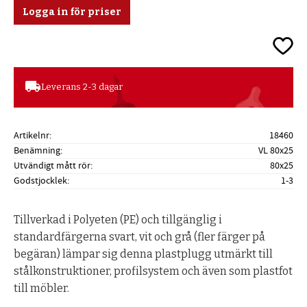
Logga in för priser
Lägg ti
local_shipping
Leverans 2-3 dagar
Artikelnr
18460
Benämning
VL 80x25
Utvändigt mått rör
80x25
Godstjocklek
1-3
Tillverkad i Polyeten (PE) och tillgänglig i
standardfärgerna svart, vit och grå (fler färger på
begäran) lämpar sig denna plastplugg utmärkt till
stålkonstruktioner, profilsystem och även som plastfot
till möbler.