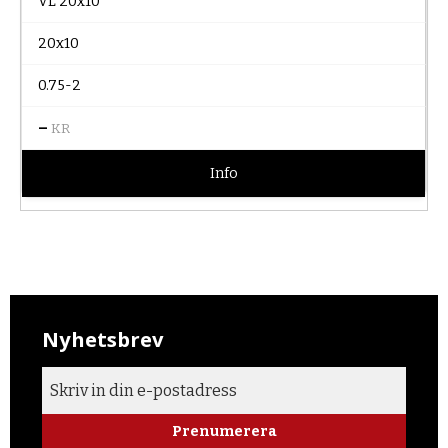
VL 20x10
20x10
0.75-2
–
KR
Info
Nyhetsbrev
Prenumerera