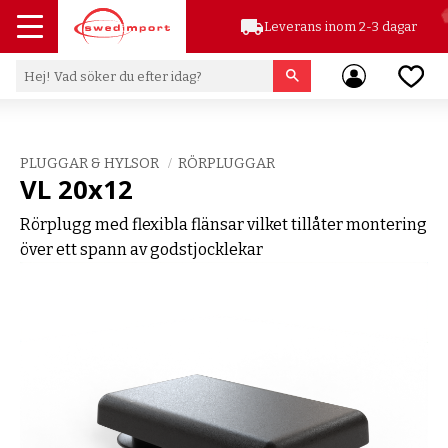
local_shipping
Leverans inom 2-3 dagar
Meny
Favor
PLUGGAR & HYLSOR
RÖRPLUGGAR
VL 20x12
Rörplugg med flexibla flänsar vilket tillåter montering
över ett spann av godstjocklekar