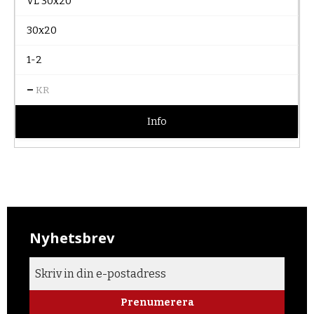
VL 30x20
30x20
1-2
–
KR
Info
Nyhetsbrev
Prenumerera