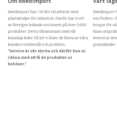
Om swedimport
Vårt lag
Swedimport har i 50 års tid arbetat med
Swedimport fi
plastdetaljer för industrin. Därför har vi ett
om Örebro. Ör
av Sveriges ledande sortiment på över 5.000
borgar för sä
produkter. Detta tillsammans med vår
finns utsprid
kunskap leder till att vi löser de flesta av våra
levererar äve
kunders önskemål och problem.
grannländer.
"Service är vår styrka och därför kan ni
räkna med att få de produkter ni
behöver."