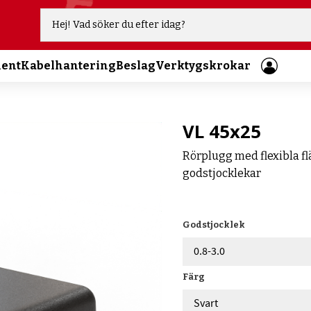
ment
Kabelhantering
Beslag
Verktygskrokar
VL 45x25
Rörplugg med flexibla flä
godstjocklekar
Godstjocklek
Färg