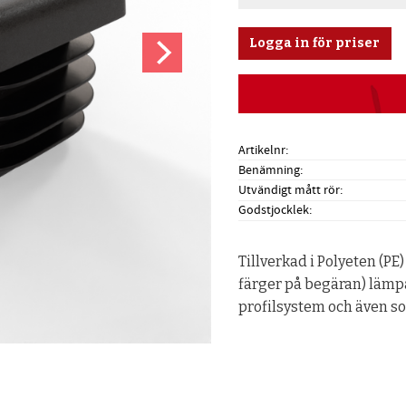
Logga in för priser
Artikelnr
Benämning
Utvändigt mått rör
Godstjocklek
Tillverkad i Polyeten (PE)
färger på begäran) lämpa
profilsystem och även som