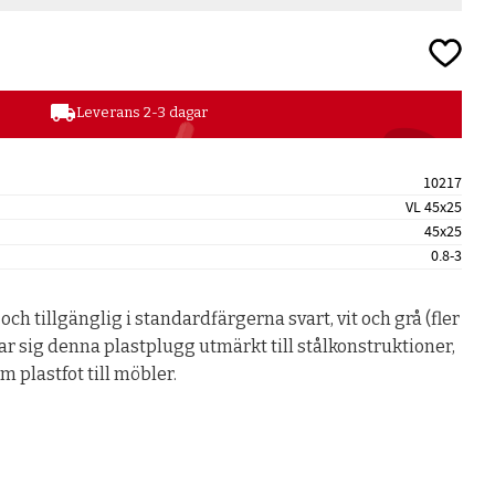
Lägg till
local_shipping
Leverans 2-3 dagar
10217
VL 45x25
45x25
0.8-3
 och tillgänglig i standardfärgerna svart, vit och grå (fler
r sig denna plastplugg utmärkt till stålkonstruktioner,
 plastfot till möbler.