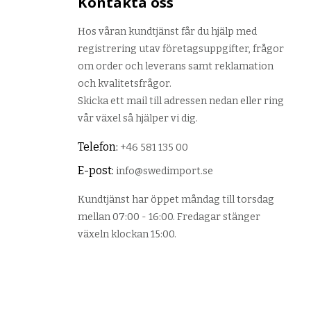
Kontakta oss
Hos våran kundtjänst får du hjälp med
registrering utav företagsuppgifter, frågor
om order och leverans samt reklamation
och kvalitetsfrågor.
Skicka ett mail till adressen nedan eller ring
vår växel så hjälper vi dig.
Telefon:
+46 581 135 00
E-post:
info@swedimport.se
Kundtjänst har öppet måndag till torsdag
mellan 07:00 - 16:00. Fredagar stänger
växeln klockan 15:00.