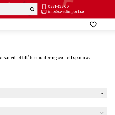
0581-135 00
info@swedimport.se
Favoriter
nsar vilket tillåter montering över ett spann av