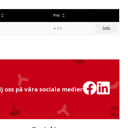
Pris
–
KR
Info
lj oss på våra sociala medier