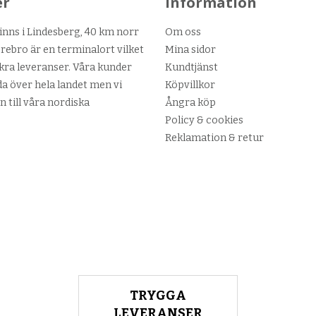
er
Information
nns i Lindesberg, 40 km norr
Om oss
ebro är en terminalort vilket
Mina sidor
kra leveranser. Våra kunder
Kundtjänst
da över hela landet men vi
Köpvillkor
n till våra nordiska
Ångra köp
Policy & cookies
Reklamation & retur
TRYGGA
LEVERANSER