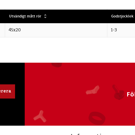
Utvändigt mått rör
Godstjocklek
45x20
1-3
rera
Fö