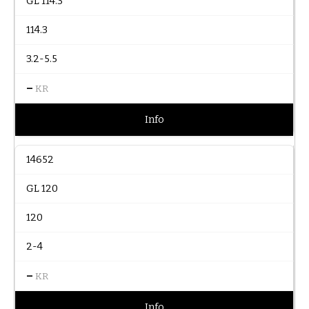
GL 114.3
114.3
3.2-5.5
–
KR
Info
14652
GL 120
120
2-4
–
KR
Info