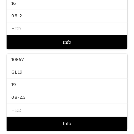
16
0.8-2
–
KR
Info
10867
GL 19
19
0.8-2.5
–
KR
Info