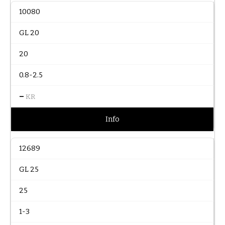
10080
GL 20
20
0.8-2.5
–
KR
Info
12689
GL 25
25
1-3