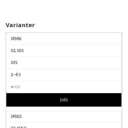
Varianter
14146
GL 105
105
2-4.5
–
KR
Info
14162