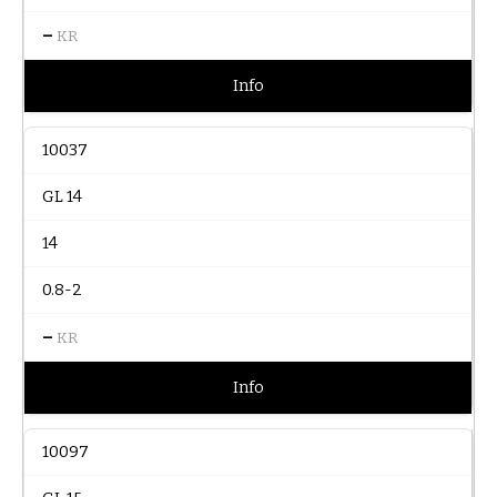
–
KR
Info
10037
GL 14
14
0.8-2
–
KR
Info
10097