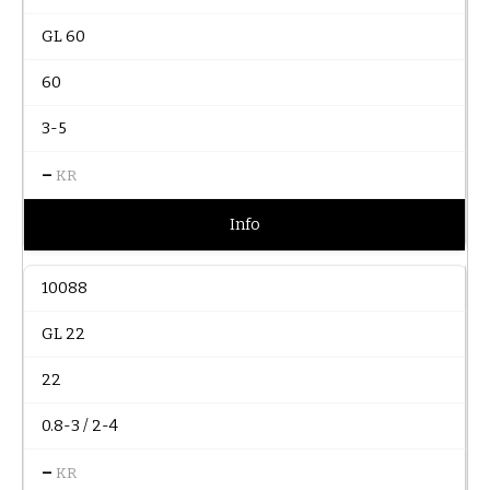
GL 60
60
3-5
–
KR
Info
10088
GL 22
22
0.8-3 / 2-4
–
KR