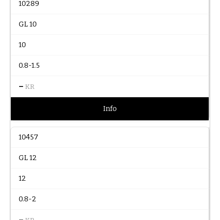
10289
GL 10
10
0.8-1.5
–
KR
Info
10457
GL 12
12
0.8-2
–