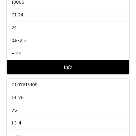
10866
GL 24
24
0.8-2.5
–
KR
Info
GL0761540S
GL 76
76
1.5-4
–