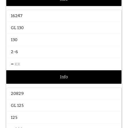
16247
GL 130
130
2-6
–
KR
Info
20829
GL 125
125