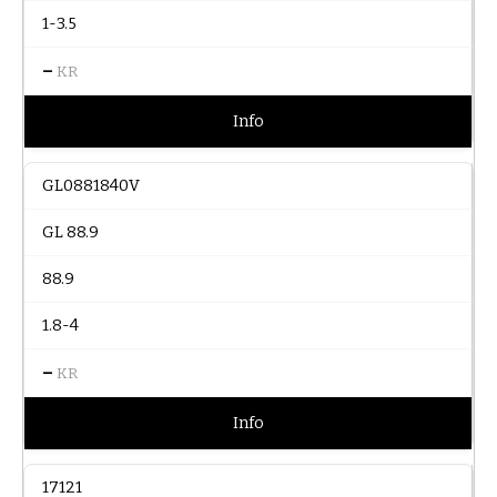
1-3.5
–
KR
Info
GL0881840V
GL 88.9
88.9
1.8-4
–
KR
Info
17121