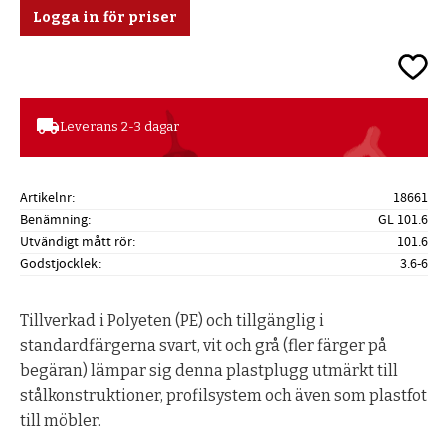
Logga in för priser
Lägg ti
local_shipping
Leverans 2-3 dagar
Artikelnr
18661
Benämning
GL 101.6
Utvändigt mått rör
101.6
Godstjocklek
3.6-6
Tillverkad i Polyeten (PE) och tillgänglig i
standardfärgerna svart, vit och grå (fler färger på
begäran) lämpar sig denna plastplugg utmärkt till
stålkonstruktioner, profilsystem och även som plastfot
till möbler.