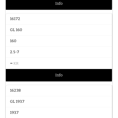
Info
16172
GL 160
160
2.5-7
–
KR
Info
16238
GL 193.7
193.7