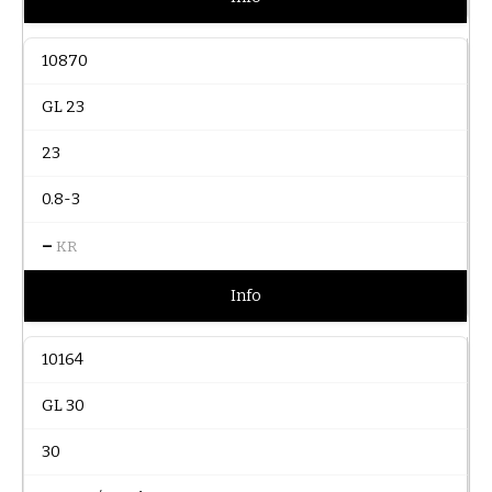
10870
GL 23
23
0.8-3
–
KR
Info
10164
GL 30
30