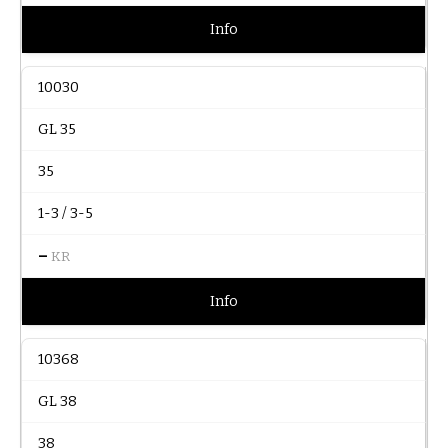
Info
10030
GL 35
35
1-3 / 3-5
–
KR
Info
10368
GL 38
38