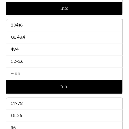
Info
20416
GL 48.4
48.4
1.2-3.6
–
KR
Info
14778
GL 36
36