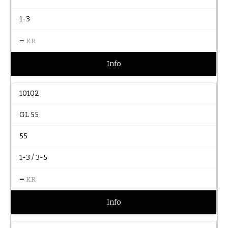
1-3
–
KR
Info
10102
GL 55
55
1-3 / 3-5
–
KR
Info