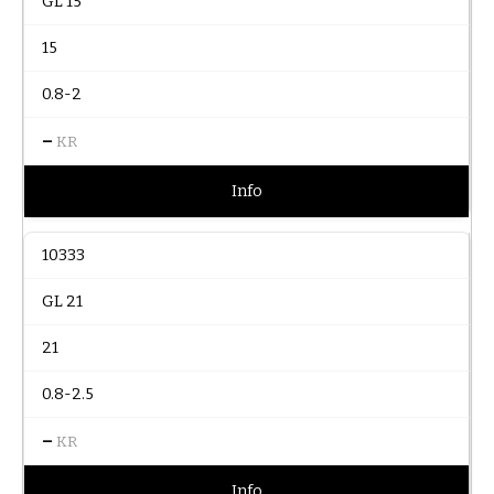
GL 15
15
0.8-2
–
KR
Info
10333
GL 21
21
0.8-2.5
–
KR
Info