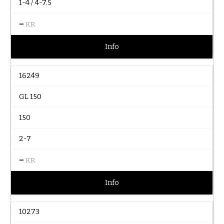
1-4 / 4-7.5
–
KR
Info
16249
GL 150
150
2-7
–
KR
Info
10273