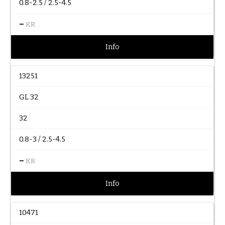
0.8-2.5 / 2.5-4.5
–
KR
Info
13251
GL 32
32
0.8-3 / 2.5-4.5
–
KR
Info
10471