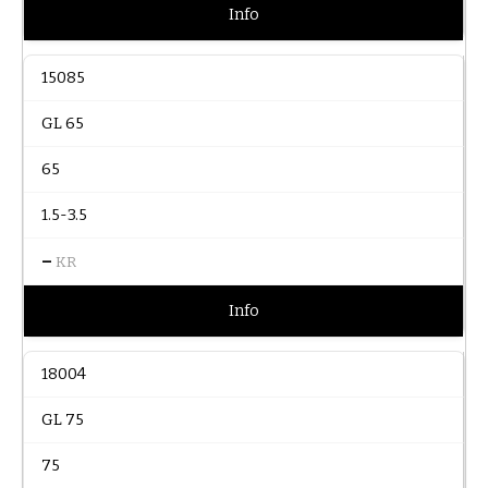
Info
15085
GL 65
65
1.5-3.5
–
KR
Info
18004
GL 75
75