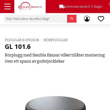
local_shipping
Leverans inom 2-3 dagar
Meny
Favor
PLUGGAR & HYLSOR
RÖRPLUGGAR
GL 101.6
Rörplugg med flexibla flänsar vilket tillåter montering
över ett spann av godstjocklekar