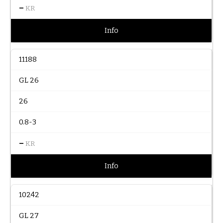
–
KR
Info
11188
GL 26
26
0.8-3
–
KR
Info
10242
GL 27