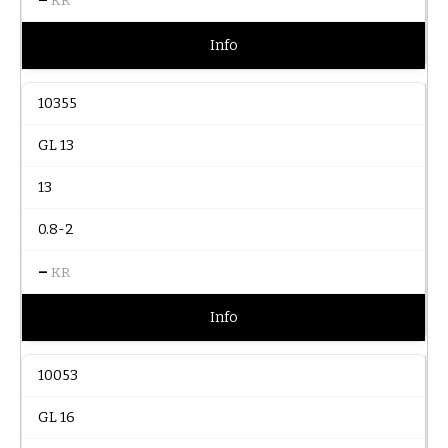
KR
Info
10355
GL 13
13
0.8-2
–
KR
Info
10053
GL 16