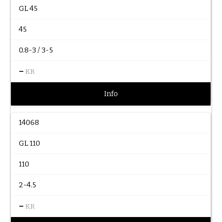
GL 45
45
0.8-3 / 3-5
–
KR
Info
14068
GL 110
110
2-4.5
–
KR