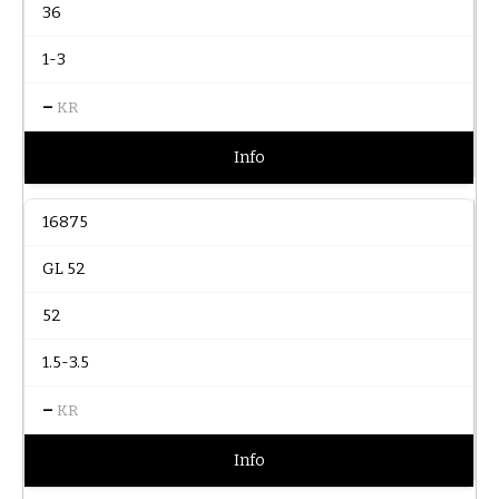
36
1-3
–
KR
Info
16875
GL 52
52
1.5-3.5
–
KR
Info