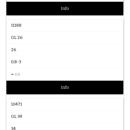
Info
11188
GL 26
26
0.8-3
–
KR
Info
10471
GL 34
34