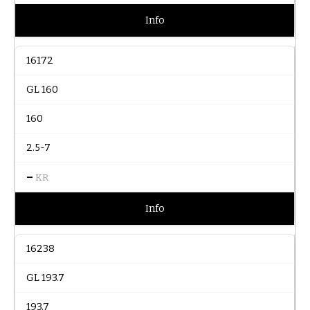
Info
16172
GL 160
160
2.5-7
–
KR
Info
16238
GL 193.7
193.7