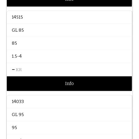
14515
GL 85
85
1.5-4
–
KR
Info
14033
GL 95
95