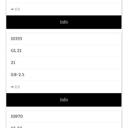
–
KR
Info
10333
GL 21
21
0.8-2.5
–
KR
Info
10870