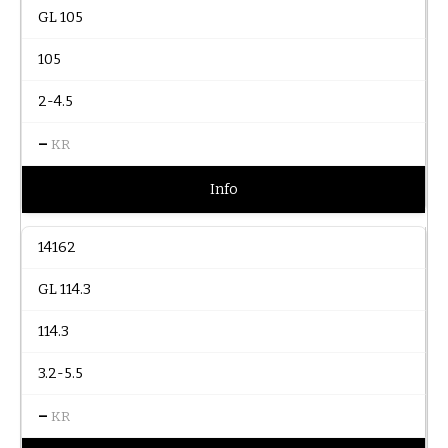
GL 105
105
2-4.5
–
KR
Info
14162
GL 114.3
114.3
3.2-5.5
–
KR