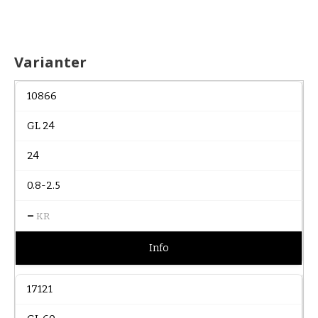
Varianter
10866
GL 24
24
0.8-2.5
–
KR
Info
17121