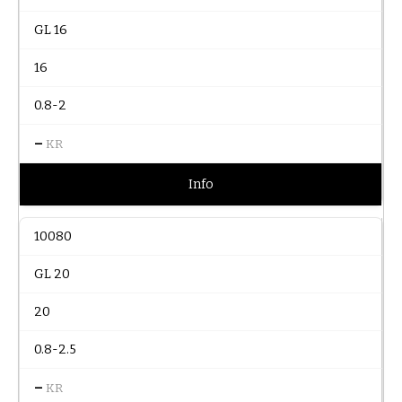
GL 16
16
0.8-2
–
KR
Info
10080
GL 20
20
0.8-2.5
–
KR