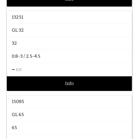
13251
GL 32
32
0.8-3 / 2.5-4.5
–
KR
Info
15085
GL 65
65