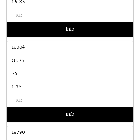
1.5-3.5
–
KR
Info
18004
GL 75
75
1-3.5
–
KR
Info
18790