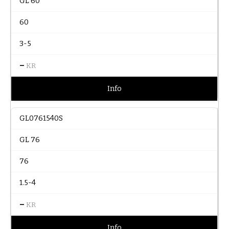
GL 60
60
3-5
–
KR
Info
GL0761540S
GL 76
76
1.5-4
–
KR
Info