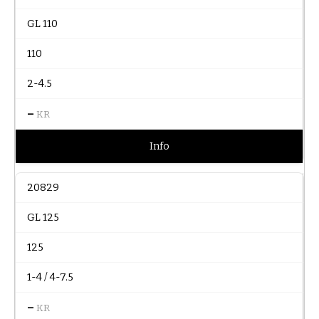
GL 110
110
2-4.5
–
KR
Info
20829
GL 125
125
1-4 / 4-7.5
–
KR