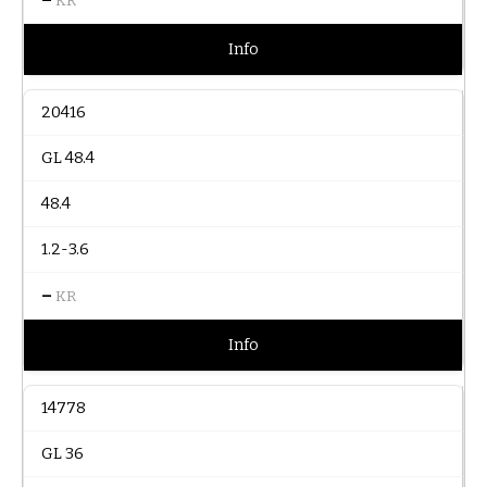
KR
Info
20416
GL 48.4
48.4
1.2-3.6
–
KR
Info
14778
GL 36