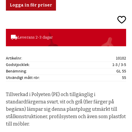
Logga in för priser
Lägg ti
local_shipping
Leverans 2-3 dagar
Artikelnr
10102
Godstjocklek
1-3 / 3-5
Benämning
GL 55
Utvändigt mått rör
55
Tillverkad i Polyeten (PE) och tillgänglig i
standardfärgerna svart, vit och grå (fler färger på
begäran) lämpar sig denna plastplugg utmärkt till
stålkonstruktioner, profilsystem och även som plastfot
till möbler.