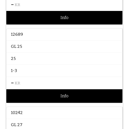
–
KR
Info
12689
GL 25
25
1-3
–
KR
Info
10242
GL 27