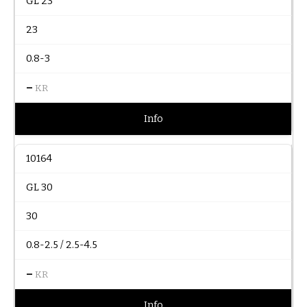
GL 23
23
0.8-3
–
KR
Info
10164
GL 30
30
0.8-2.5 / 2.5-4.5
–
KR
Info