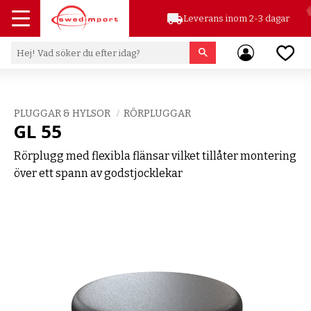
local_shipping
Leverans inom 2-3 dagar
Meny
Favor
PLUGGAR & HYLSOR
RÖRPLUGGAR
GL 55
Rörplugg med flexibla flänsar vilket tillåter montering
över ett spann av godstjocklekar