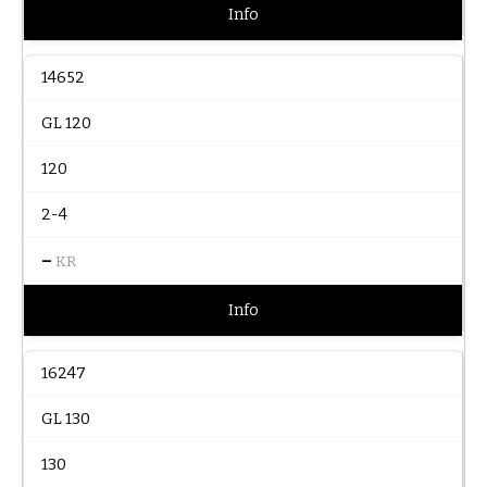
Info
14652
GL 120
120
2-4
–
KR
Info
16247
GL 130
130