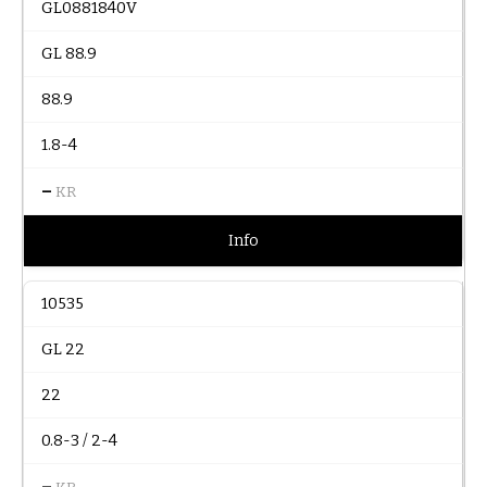
GL0881840V
GL 88.9
88.9
1.8-4
–
KR
Info
10535
GL 22
22
0.8-3 / 2-4
–