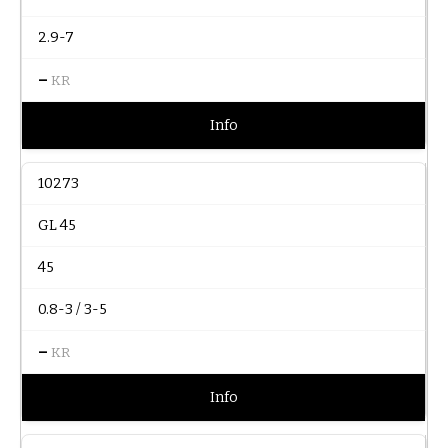
2.9-7
–
KR
Info
10273
GL 45
45
0.8-3 / 3-5
–
KR
Info