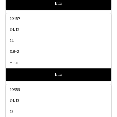
Info
10457
GL 12
12
0.8-2
–
KR
Info
10355
GL 13
13