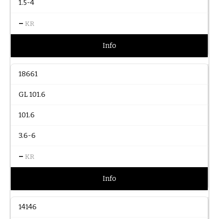
1.5-4
–
KR
Info
18661
GL 101.6
101.6
3.6-6
–
KR
Info
14146