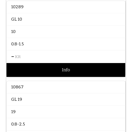
10289
GL 10
10
0.8-1.5
–
KR
Info
10867
GL 19
19
0.8-2.5