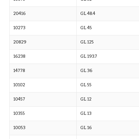
20416
GL 48.4
10273
GL 45
20829
GL 125
16238
GL 193.7
14778
GL 36
10102
GL 55
10457
GL 12
10355
GL 13
10053
GL 16