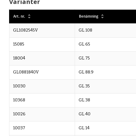
Varianter
Art. nr.
Benämning
GL1082545V
GL 108
15085
GL 65
18004
GL 75
GL0881840V
GL 88.9
10030
GL 35
10368
GL 38
10026
GL 40
10037
GL 14