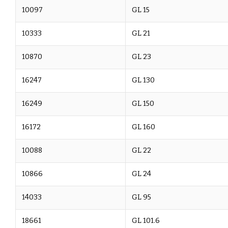
10097
GL 15
10333
GL 21
10870
GL 23
16247
GL 130
16249
GL 150
16172
GL 160
10088
GL 22
10866
GL 24
14033
GL 95
18661
GL 101.6