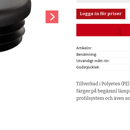
Logga in för priser
Artikelnr
Benämning
Utvändigt mått rör
Godstjocklek
Tillverkad i Polyeten (PE)
färger på begäran) lämpa
profilsystem och även som