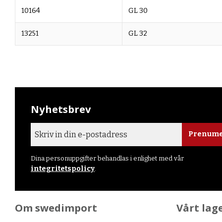
10164
GL 30
13251
GL 32
Nyhetsbrev
Prenume
Dina personuppgifter behandlas i enlighet med vår
integritetspolicy
.
Om swedimport
Vårt lag