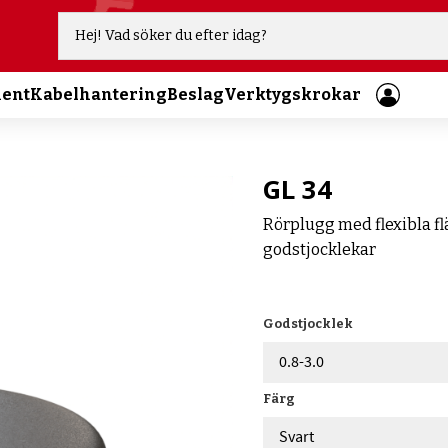
ment
Kabelhantering
Beslag
Verktygskrokar
GL 34
Rörplugg med flexibla flä
godstjocklekar
Godstjocklek
Färg