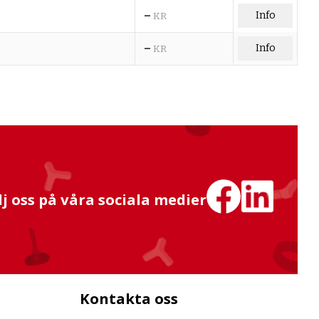
–
Info
KR
–
Info
KR
lj oss på våra sociala medier
Kontakta oss