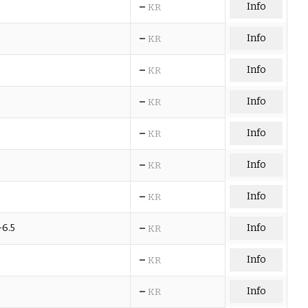
–
Info
KR
–
Info
KR
–
Info
KR
–
Info
KR
–
Info
KR
–
Info
KR
–
Info
KR
–
5-6.5
Info
KR
–
Info
KR
–
Info
KR