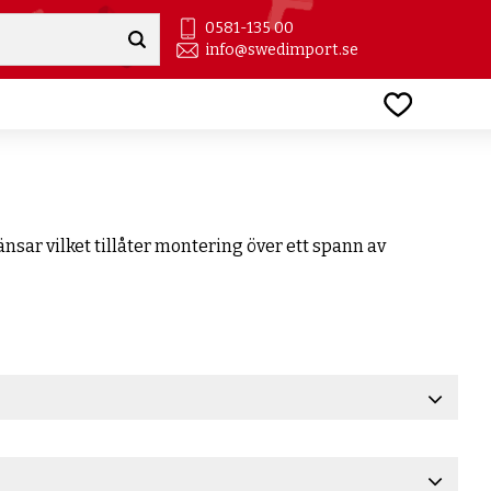
0581-135 00
info@swedimport.se
Favoriter
nsar vilket tillåter montering över ett spann av