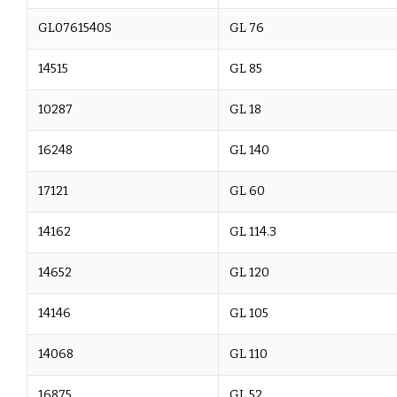
GL0761540S
GL 76
14515
GL 85
10287
GL 18
16248
GL 140
17121
GL 60
14162
GL 114.3
14652
GL 120
14146
GL 105
14068
GL 110
16875
GL 52