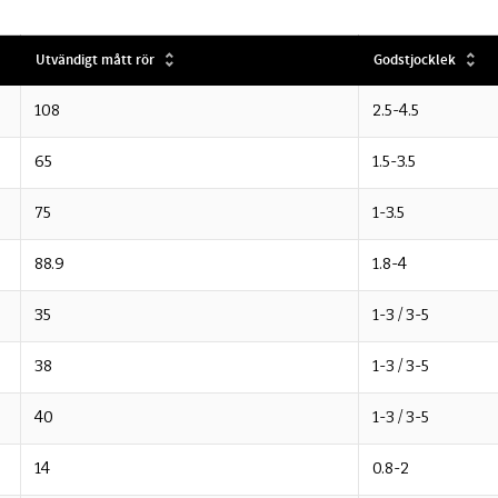
Utvändigt mått rör
Godstjocklek
108
2.5-4.5
65
1.5-3.5
75
1-3.5
88.9
1.8-4
35
1-3 / 3-5
38
1-3 / 3-5
40
1-3 / 3-5
14
0.8-2