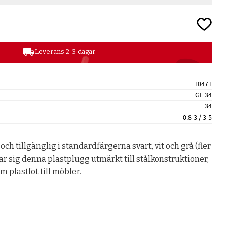
Lägg till
local_shipping
Leverans 2-3 dagar
10471
GL 34
34
0.8-3 / 3-5
 och tillgänglig i standardfärgerna svart, vit och grå (fler
r sig denna plastplugg utmärkt till stålkonstruktioner,
 plastfot till möbler.