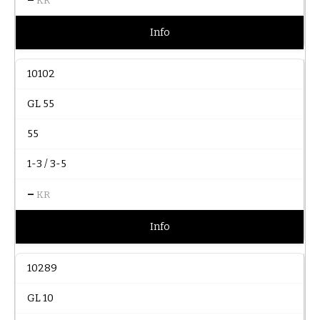
KR
Info
10102
GL 55
55
1-3 / 3-5
–
KR
Info
10289
GL 10