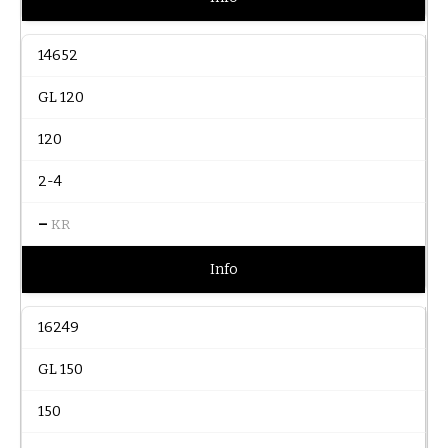
14652
GL 120
120
2-4
–
KR
Info
16249
GL 150
150