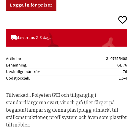
Logga in för priser
Lägg ti
local_shipping
Leverans 2-3 dagar
Artikelnr
GL0761540S
Benämning
GL 76
Utvändigt mått rör
76
Godstjocklek
1.5-4
Tillverkad i Polyeten (PE) och tillgänglig i
standardfärgerna svart, vit och grå (fler färger på
begäran) lämpar sig denna plastplugg utmärkt till
stålkonstruktioner, profilsystem och även som plastfot
till möbler.