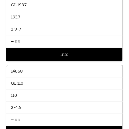
GL 193.7
193.7
2.9-7
–
KR
Info
14068
GL 110
110
2-4.5
–
KR