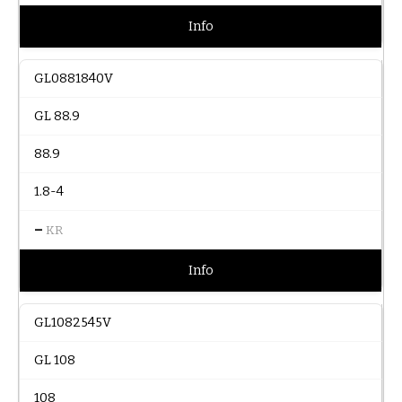
Info
GL0881840V
GL 88.9
88.9
1.8-4
–
KR
Info
GL1082545V
GL 108
108