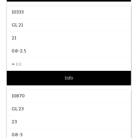
10333
GL 21
21
0.8-2.5
–
KR
Info
10870
GL 23
23
0.8-3