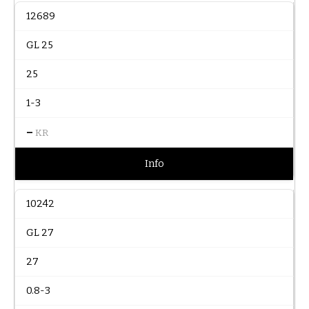
12689
GL 25
25
1-3
–
KR
Info
10242
GL 27
27
0.8-3