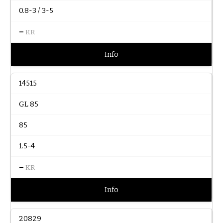
0.8-3 / 3-5
–
KR
Info
14515
GL 85
85
1.5-4
–
KR
Info
20829