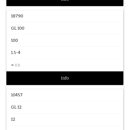
18790
GL 100
100
1.5-4
–
KR
Info
10457
GL 12
12