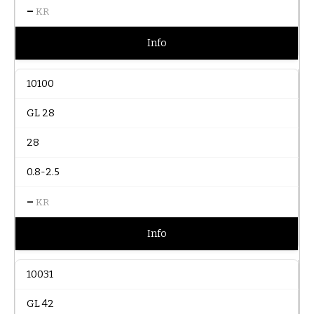
–
KR
Info
10100
GL 28
28
0.8-2.5
–
KR
Info
10031
GL 42