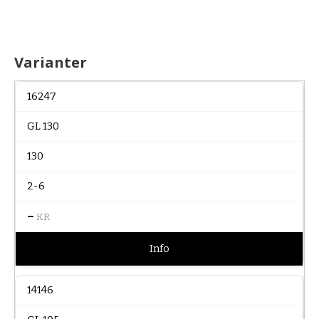
Varianter
16247
GL 130
130
2-6
–
KR
Info
14146