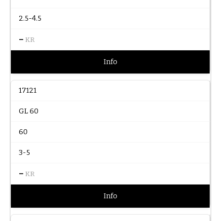
2.5-4.5
–
KR
Info
17121
GL 60
60
3-5
–
KR
Info