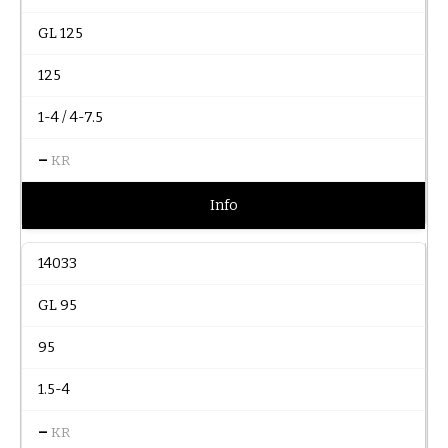
GL 125
125
1-4 / 4-7.5
–
KR
Info
14033
GL 95
95
1.5-4
–
KR