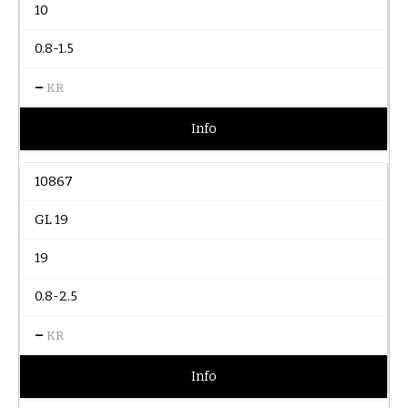
10
0.8-1.5
–
KR
Info
10867
GL 19
19
0.8-2.5
–
KR
Info