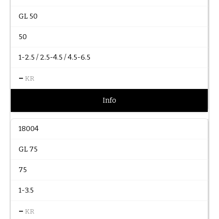
GL 50
50
1-2.5 / 2.5-4.5 / 4.5-6.5
–
KR
Info
18004
GL 75
75
1-3.5
–
KR