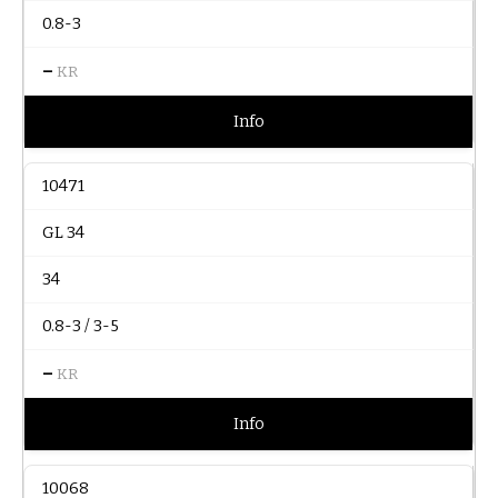
0.8-3
–
KR
Info
10471
GL 34
34
0.8-3 / 3-5
–
KR
Info
10068