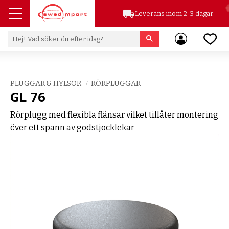
local_shipping
Leverans inom 2-3 dagar
Meny
Favor
PLUGGAR & HYLSOR
RÖRPLUGGAR
GL 76
Rörplugg med flexibla flänsar vilket tillåter montering
över ett spann av godstjocklekar