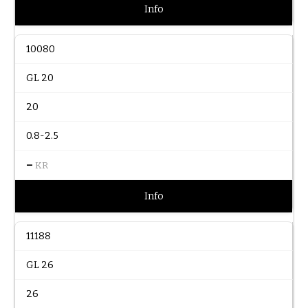
Info
10080
GL 20
20
0.8-2.5
–
KR
Info
11188
GL 26
26