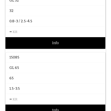
GL 32
32
0.8-3 / 2.5-4.5
–
KR
Info
15085
GL 65
65
1.5-3.5
–
KR
Info