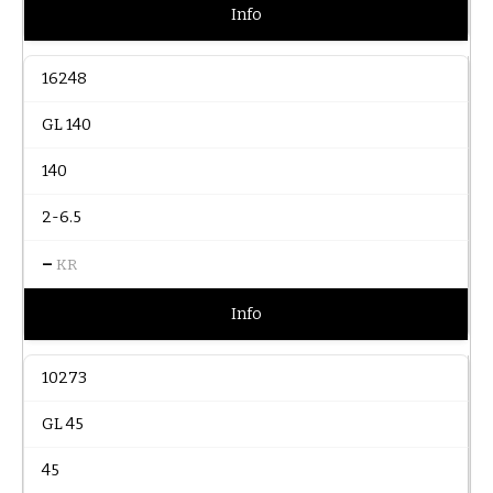
Info
16248
GL 140
140
2-6.5
–
KR
Info
10273
GL 45
45