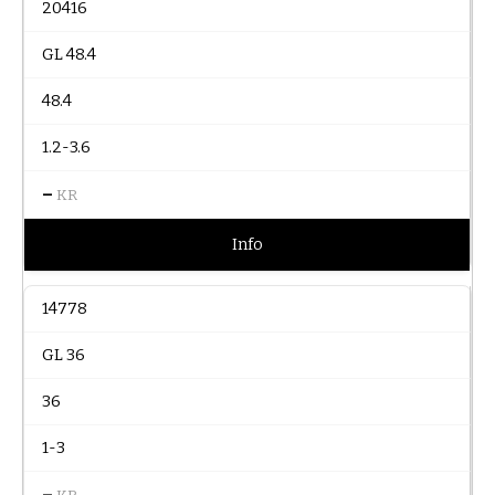
20416
GL 48.4
48.4
1.2-3.6
–
KR
Info
14778
GL 36
36
1-3
–