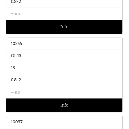
0.8-2
–
KR
Info
10355
GL 13
13
0.8-2
–
KR
Info
10037