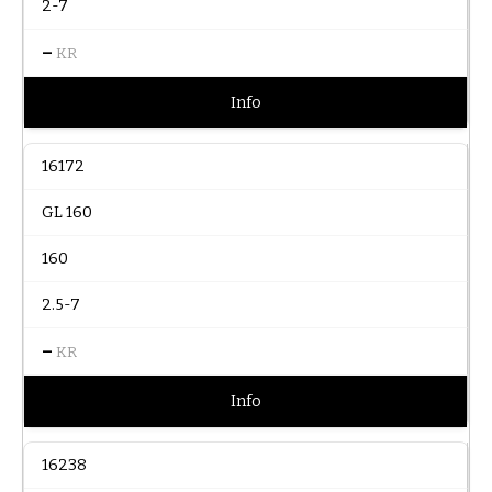
2-7
–
KR
Info
16172
GL 160
160
2.5-7
–
KR
Info
16238