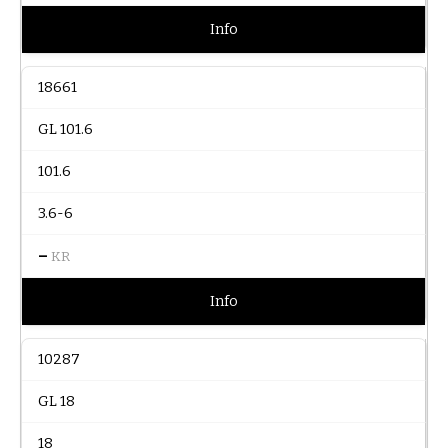
Info
18661
GL 101.6
101.6
3.6-6
–
KR
Info
10287
GL 18
18